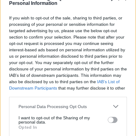
Personal Information
impacto con poco presupuesto
If you wish to opt-out of the sale, sharing to third parties, or
Jordania, un país con historia viva, paisajes únicos
processing of your personal or sensitive information for
y gentes de una hospitalidad inolvidable.
targeted advertising by us, please use the below opt-out
section to confirm your selection. Please note that after your
10 tipos de arroz para tus recetas
opt-out request is processed you may continue seeing
interest-based ads based on personal information utilized by
us or personal information disclosed to third parties prior to
Funcionamiento y aplicaciones de los microondas
your opt-out. You may separately opt-out of the further
industriales en la hotelería y el turismo
disclosure of your personal information by third parties on the
IAB’s list of downstream participants. This information may
also be disclosed by us to third parties on the
IAB’s List of
Downstream Participants
that may further disclose it to other
third parties.
Archivo
Please note that this website/app uses one or more Google
Personal Data Processing Opt Outs
services and may gather and store information including but
julio 2026
not limited to your visit or usage behaviour. You may click to
I want to opt-out of the Sharing of my
personal data.
grant or deny consent to Google and its third-party tags to
Opted In
enero 2026
use your data for below specified purposes in below Google