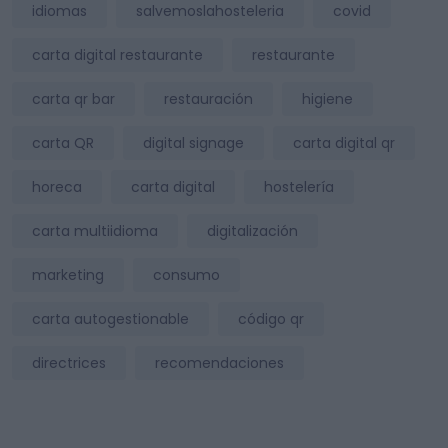
idiomas
salvemoslahosteleria
covid
carta digital restaurante
restaurante
carta qr bar
restauración
higiene
carta QR
digital signage
carta digital qr
horeca
carta digital
hostelería
carta multiidioma
digitalización
marketing
consumo
carta autogestionable
código qr
directrices
recomendaciones