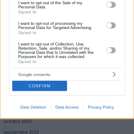
consent section.
septiembre 2025
I want to opt-out of the Sale of my
Personal Data.
Opted In
junio 2025
I want to opt-out of processing my
mayo 2025
Personal Data for Targeted Advertising.
Opted In
agosto 2024
I want to opt-out of Collection, Use,
julio 2024
Retention, Sale, and/or Sharing of my
Personal Data that Is Unrelated with the
junio 2024
Purposes for which it was collected.
Opted In
mayo 2023
Google consents
marzo 2023
CONFIRM
enero 2023
diciembre 2022
Data Deletion
Data Access
Privacy Policy
noviembre 2022
octubre 2022
septiembre 2022