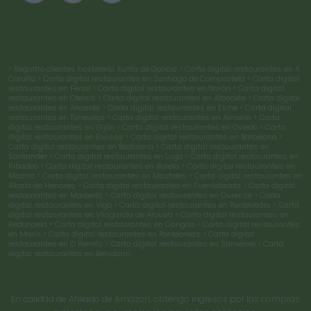
> Registro clientes hostelería Xunta de Galicia
> Carta digital restaurantes en A
Coruña
> Carta digital restaurantes en Santiago de Compostela
> Carta digital
restaurantes en Ferrol
> Carta digital restaurantes en Narón
> Carta digital
restaurantes en Oleiros
> Carta digital restaurantes en Albacete
> Carta digital
restaurantes en Alicante
> Carta digital restaurantes en Elche
> Carta digital
restaurantes en Torrevieja
> Carta digital restaurantes en Almería
> Carta
digital restaurantes en Gijón
> Carta digital restaurantes en Oviedo
> Carta
digital restaurantes en Eivissa
> Carta digital restaurantes en Barcelona
>
Carta digital restaurantes en Badalona
> Carta digital restaurantes en
Santander
> Carta digital restaurantes en Lugo
> Carta digital restaurantes en
Ribadeo
> Carta digital restaurantes en Burela
> Carta digital restaurantes en
Madrid
> Carta digital restaurantes en Móstoles
> Carta digital restaurantes en
Alcalá de Henares
> Carta digital restaurantes en Fuenlabrada
> Carta digital
restaurantes en Marbella
> Carta digital restaurantes en Ourense
> Carta
digital restaurantes en Vigo
> Carta digital restaurantes en Pontevedra
> Carta
digital restaurantes en Vilagarcía de Arousa
> Carta digital restaurantes en
Redondela
> Carta digital restaurantes en Cangas
> Carta digital restaurantes
en Marín
> Carta digital restaurantes en Ponteareas
> Carta digital
restaurantes en O Porriño
> Carta digital restaurantes en Sanxenxo
> Carta
digital restaurantes en Benidorm
En calidad de Afiliado de Amazon, obtengo ingresos por las compras