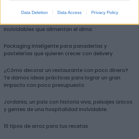
sabor
Data Deletion
Data Access
Privacy Policy
Actividades para parejas sin hijos: experiencias
inolvidables que alimentan el alma
Packaging inteligente para panaderías y
pastelerías que quieren crecer con delivery
¿Cómo decorar un restaurante con poco dinero?
Te damos ideas prácticas para lograr un gran
impacto con poco presupuesto
Jordania, un país con historia viva, paisajes únicos
y gentes de una hospitalidad inolvidable.
10 tipos de arroz para tus recetas