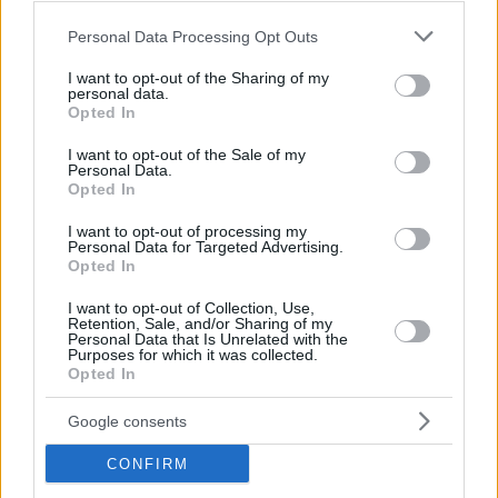
Please note that this website/app uses one or more Google
Personal Data Processing Opt Outs
services and may gather and store information including but
not limited to your visit or usage behaviour. You may click to
I want to opt-out of the Sharing of my
personal data.
grant or deny consent to Google and its third-party tags to
Opted In
use your data for below specified purposes in below Google
consent section.
I want to opt-out of the Sale of my
Personal Data.
Opted In
I want to opt-out of processing my
Personal Data for Targeted Advertising.
Opted In
I want to opt-out of Collection, Use,
Entradas recientes
Retention, Sale, and/or Sharing of my
Personal Data that Is Unrelated with the
Purposes for which it was collected.
Carta digital QR para restaurantes: cómo
Opted In
transformar la experiencia del cliente y optimizar la
Google consents
gestión en hostelería
CONFIRM
Café en la oficina: errores comunes que afectan al