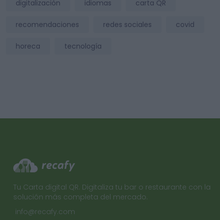
digitalización
idiomas
carta QR
recomendaciones
redes sociales
covid
horeca
tecnología
Tu Carta digital QR. Digitaliza tu bar o restaurante con la
solución más completa del mercado.
info@recafy.com