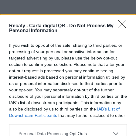
Recafy - Carta digital QR -
Do Not Process My
Personal Information
If you wish to opt-out of the sale, sharing to third parties, or
processing of your personal or sensitive information for
targeted advertising by us, please use the below opt-out
Entradas recientes
section to confirm your selection. Please note that after your
opt-out request is processed you may continue seeing
interest-based ads based on personal information utilized by
Carta digital QR para restaurantes: cómo
us or personal information disclosed to third parties prior to
transformar la experiencia del cliente y optimizar la
your opt-out. You may separately opt-out of the further
gestión en hostelería
disclosure of your personal information by third parties on the
IAB’s list of downstream participants. This information may
Café en la oficina: errores comunes que afectan al
also be disclosed by us to third parties on the
IAB’s List of
Downstream Participants
that may further disclose it to other
sabor
third parties.
Actividades para parejas sin hijos: experiencias
Please note that this website/app uses one or more Google
Personal Data Processing Opt Outs