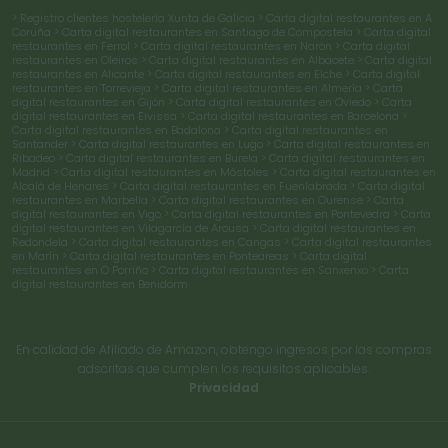
> Registro clientes hostelería Xunta de Galicia
> Carta digital restaurantes en A
Coruña
> Carta digital restaurantes en Santiago de Compostela
> Carta digital
restaurantes en Ferrol
> Carta digital restaurantes en Narón
> Carta digital
restaurantes en Oleiros
> Carta digital restaurantes en Albacete
> Carta digital
restaurantes en Alicante
> Carta digital restaurantes en Elche
> Carta digital
restaurantes en Torrevieja
> Carta digital restaurantes en Almería
> Carta
digital restaurantes en Gijón
> Carta digital restaurantes en Oviedo
> Carta
digital restaurantes en Eivissa
> Carta digital restaurantes en Barcelona
>
Carta digital restaurantes en Badalona
> Carta digital restaurantes en
Santander
> Carta digital restaurantes en Lugo
> Carta digital restaurantes en
Ribadeo
> Carta digital restaurantes en Burela
> Carta digital restaurantes en
Madrid
> Carta digital restaurantes en Móstoles
> Carta digital restaurantes en
Alcalá de Henares
> Carta digital restaurantes en Fuenlabrada
> Carta digital
restaurantes en Marbella
> Carta digital restaurantes en Ourense
> Carta
digital restaurantes en Vigo
> Carta digital restaurantes en Pontevedra
> Carta
digital restaurantes en Vilagarcía de Arousa
> Carta digital restaurantes en
Redondela
> Carta digital restaurantes en Cangas
> Carta digital restaurantes
en Marín
> Carta digital restaurantes en Ponteareas
> Carta digital
restaurantes en O Porriño
> Carta digital restaurantes en Sanxenxo
> Carta
digital restaurantes en Benidorm
En calidad de Afiliado de Amazon, obtengo ingresos por las compras
adscritas que cumplen los requisitos aplicables.
Privacidad