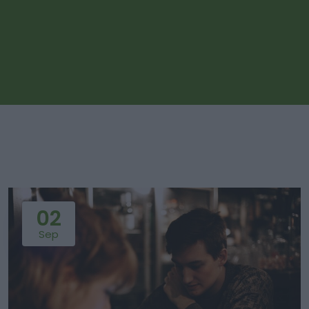
02
Sep