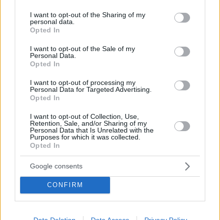
services and may gather and store information including but
inolvidables que alimentan el alma
not limited to your visit or usage behaviour. You may click to
I want to opt-out of the Sharing of my
personal data.
grant or deny consent to Google and its third-party tags to
Opted In
Packaging inteligente para panaderías y
use your data for below specified purposes in below Google
pastelerías que quieren crecer con delivery
consent section.
I want to opt-out of the Sale of my
Personal Data.
Opted In
¿Cómo decorar un restaurante con poco dinero?
Te damos ideas prácticas para lograr un gran
I want to opt-out of processing my
Personal Data for Targeted Advertising.
impacto con poco presupuesto
Opted In
I want to opt-out of Collection, Use,
Jordania, un país con historia viva, paisajes únicos
Retention, Sale, and/or Sharing of my
Personal Data that Is Unrelated with the
y gentes de una hospitalidad inolvidable.
Purposes for which it was collected.
Opted In
10 tipos de arroz para tus recetas
Google consents
Funcionamiento y aplicaciones de los microondas
CONFIRM
industriales en la hotelería y el turismo
Data Deletion
Data Access
Privacy Policy