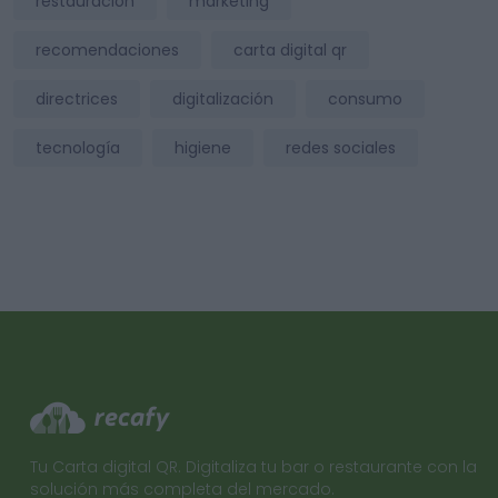
restauración
marketing
recomendaciones
carta digital qr
directrices
digitalización
consumo
tecnología
higiene
redes sociales
Tu Carta digital QR. Digitaliza tu bar o restaurante con la
solución más completa del mercado.