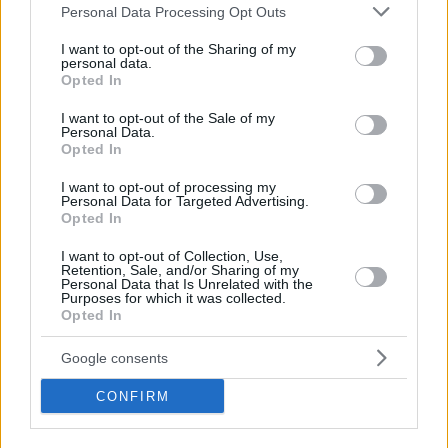
Please note that this website/app uses one or more Google
Personal Data Processing Opt Outs
services and may gather and store information including but
not limited to your visit or usage behaviour. You may click to
I want to opt-out of the Sharing of my
personal data.
grant or deny consent to Google and its third-party tags to
Opted In
use your data for below specified purposes in below Google
consent section.
I want to opt-out of the Sale of my
Personal Data.
Opted In
I want to opt-out of processing my
Personal Data for Targeted Advertising.
Opted In
Entradas recientes
I want to opt-out of Collection, Use,
Retention, Sale, and/or Sharing of my
Personal Data that Is Unrelated with the
Carta digital QR para restaurantes: cómo
Purposes for which it was collected.
Opted In
transformar la experiencia del cliente y optimizar la
gestión en hostelería
Google consents
Café en la oficina: errores comunes que afectan al
CONFIRM
sabor