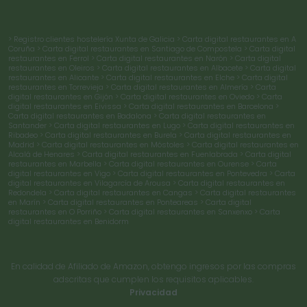
> Registro clientes hostelería Xunta de Galicia
> Carta digital restaurantes en A
Coruña
> Carta digital restaurantes en Santiago de Compostela
> Carta digital
restaurantes en Ferrol
> Carta digital restaurantes en Narón
> Carta digital
restaurantes en Oleiros
> Carta digital restaurantes en Albacete
> Carta digital
restaurantes en Alicante
> Carta digital restaurantes en Elche
> Carta digital
restaurantes en Torrevieja
> Carta digital restaurantes en Almería
> Carta
digital restaurantes en Gijón
> Carta digital restaurantes en Oviedo
> Carta
digital restaurantes en Eivissa
> Carta digital restaurantes en Barcelona
>
Carta digital restaurantes en Badalona
> Carta digital restaurantes en
Santander
> Carta digital restaurantes en Lugo
> Carta digital restaurantes en
Ribadeo
> Carta digital restaurantes en Burela
> Carta digital restaurantes en
Madrid
> Carta digital restaurantes en Móstoles
> Carta digital restaurantes en
Alcalá de Henares
> Carta digital restaurantes en Fuenlabrada
> Carta digital
restaurantes en Marbella
> Carta digital restaurantes en Ourense
> Carta
digital restaurantes en Vigo
> Carta digital restaurantes en Pontevedra
> Carta
digital restaurantes en Vilagarcía de Arousa
> Carta digital restaurantes en
Redondela
> Carta digital restaurantes en Cangas
> Carta digital restaurantes
en Marín
> Carta digital restaurantes en Ponteareas
> Carta digital
restaurantes en O Porriño
> Carta digital restaurantes en Sanxenxo
> Carta
digital restaurantes en Benidorm
En calidad de Afiliado de Amazon, obtengo ingresos por las compras
adscritas que cumplen los requisitos aplicables.
Privacidad