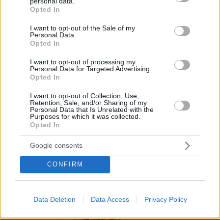
digital tus clientes accederán a todo el
personal data.
grant or deny consent to Google and its third-party tags to
Opted In
contenido de tu carta de manera visual e
use your data for below specified purposes in below Google
consent section.
interactiva.
I want to opt-out of the Sale of my
Personal Data.
Opted In
Por eso hemos diseñado un sistema capaz de
ayudar a tu negocio a adaptarse a las
I want to opt-out of processing my
Personal Data for Targeted Advertising.
circunstancias actuales que nuestro país está
Opted In
viviendo. Contamos con una carta de servicios
I want to opt-out of Collection, Use,
que pueden ayudarte a aminorar las cargas de
Retention, Sale, and/or Sharing of my
Personal Data that Is Unrelated with the
trabajo en tu negocio o empresa para que
Purposes for which it was collected.
Opted In
puedas ofrecer a tus clientes la seguridad y el
apoyo que merecen. Llega la transformación
Google consents
digital para quedarse. Menú digital QR para el
CONFIRM
sector gastronómico de Cuba con Recafy.
Data Deletion
Data Access
Privacy Policy