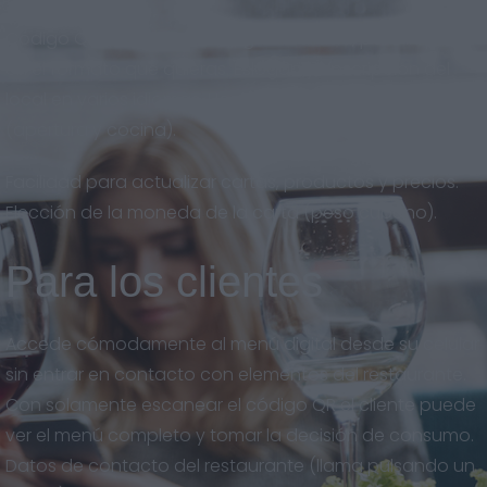
Código QR descargable en gran calidad, para imprimir
en el formato que quieras. Eslogan y descripción del
local en varios idiomas. Horarios del restaurante
(apertura y cocina).
Facilidad para actualizar cartas, productos y precios.
Elección de la moneda de la carta (peso cubano).
Para los clientes
Accede cómodamente al menú digital desde su celular
sin entrar en contacto con elementos del restaurante.
Con solamente escanear el código QR el cliente puede
ver el menú completo y tomar la decisión de consumo.
Datos de contacto del restaurante (llama pulsando un