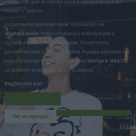
código QR que el cliente podrá escanear con su
tablet o celular.
Totalmente administrable. La solución de
digitalización
más completa y efectiva para
locales de hostelería de Cuba. Totalmente
personalizable y administrable. Puedes cambiar los
precios siempre que lo necesites.
Siempre GRATIS
.
La solución preferida de los cubanos.
Regístrate ya!!
Más información
NUEVO
Ver un ejemplo