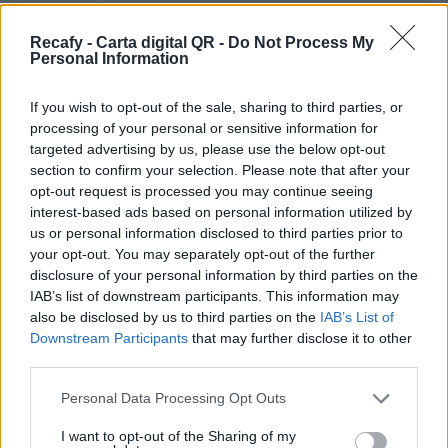
hostelería sin importar el tamaño del negocio. Si
necesitas ayuda o no tienes tiempo, podemos
Recafy - Carta digital QR -
Do Not Process My
Personal Information
digitalizar la carta por ti.
Por eso hemos diseñado un sistema capaz de
If you wish to opt-out of the sale, sharing to third parties, or
processing of your personal or sensitive information for
ayudar a tu negocio a adaptarse a las
targeted advertising by us, please use the below opt-out
circunstancias actuales que nuestro país está
section to confirm your selection. Please note that after your
viviendo. Contamos con una carta de servicios
opt-out request is processed you may continue seeing
interest-based ads based on personal information utilized by
que pueden ayudarte a aminorar las cargas de
us or personal information disclosed to third parties prior to
trabajo en tu negocio o empresa para que
your opt-out. You may separately opt-out of the further
puedas ofrecer a tus clientes la seguridad y el
disclosure of your personal information by third parties on the
IAB’s list of downstream participants. This information may
apoyo que merecen. Llega la transformación
also be disclosed by us to third parties on the
IAB’s List of
digital para quedarse. Menú digital QR para el
Downstream Participants
that may further disclose it to other
sector gastronómico de Cuba con Recafy.
third parties.
Pásate a la carta digital QR. Nuestra sistema es
Please note that this website/app uses one or more Google
Personal Data Processing Opt Outs
services and may gather and store information including but
cómodo, rápido, sencillo y elegante. Con la carta
not limited to your visit or usage behaviour. You may click to
I want to opt-out of the Sharing of my