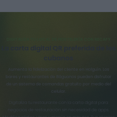
DIGITALIZA TU LOCAL DE HOSTELERÍA CON RECAFY
La carta digital QR preferida de los
cubanos
Aumenta la fidelización del cliente en Holguín. Los
bares y restaurantes de Báguanos pueden disfrutar
de un sistema de comandas gratuito por medio del
celular.
Digitaliza tu restaurante con la carta digital para
negocios de restauración sin necesidad de apps.