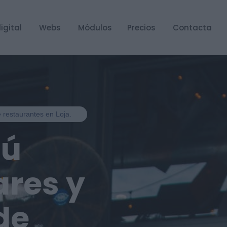
igital
Webs
Módulos
Precios
Contacta
e restaurantes en Loja.
nú
ares y
de