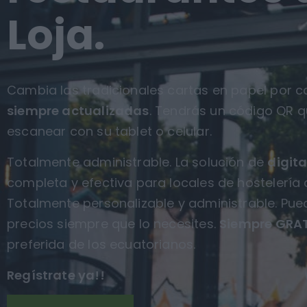
Loja.
Cambia las tradicionales cartas en papel por ca
siempre actualizadas
. Tendrás un código QR q
escanear con su tablet o celular.
Totalmente administrable. La solución de
digita
completa y efectiva para locales de hostelería 
Totalmente personalizable y administrable. Pue
precios siempre que lo necesites.
Siempre GRAT
preferida de los ecuatorianos.
Regístrate ya!!