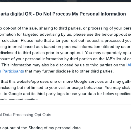
arta digital QR -
Do Not Process My Personal Information
to opt-out of the sale, sharing to third parties, or processing of your per
formation for targeted advertising by us, please use the below opt-out s
r selection. Please note that after your opt-out request is processed y
eing interest-based ads based on personal information utilized by us or
disclosed to third parties prior to your opt-out. You may separately opt-
losure of your personal information by third parties on the IAB’s list of
A BARES Y RESTAURANTES DE LOJA
. This information may also be disclosed by us to third parties on the
IA
Participants
that may further disclose it to other third parties.
finitiva para tu bar o resta
 that this website/app uses one or more Google services and may gath
including but not limited to your visit or usage behaviour. You may click 
 to Google and its third-party tags to use your data for below specifi
ogle consent section.
l Data Processing Opt Outs
o opt-out of the Sharing of my personal data.