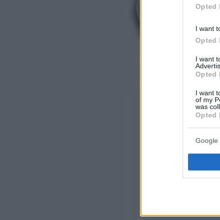
Opted 
I want t
Opted 
I want 
Advertis
Opted 
I want t
of my P
was col
Opted 
Google 