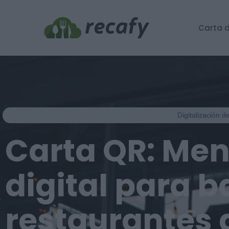
Carta d
Digitalización d
Carta QR: Me
digital para b
restaurantes 