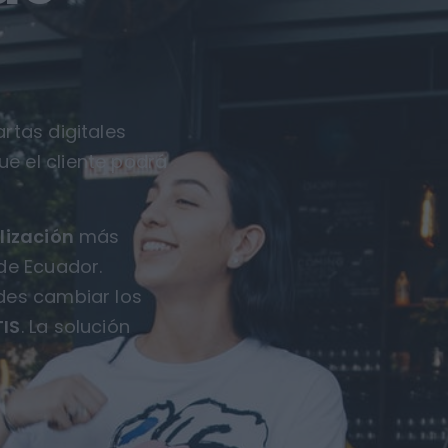
rtas digitales
ue el cliente podrá
lización
más
de Ecuador.
des cambiar los
IS
. La solución