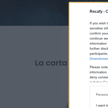
Recafy - C
If you wish 
sensitive in
confirm you
continue se
information 
further disc
PAR
participants
Downstream 
La carta digital de
Please note
information 
deny consent
in below Go
Persona
I want t