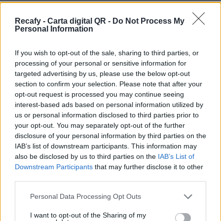
necesidad de instalar ninguna aplicación.
Recafy - Carta digital QR -
Do Not Process My
Hacemos accesible la digitalización de la
Personal Information
hostelería sin importar el tamaño del negocio. Si
necesitas ayuda o no tienes tiempo, podemos
If you wish to opt-out of the sale, sharing to third parties, or
processing of your personal or sensitive information for
digitalizar la carta por ti.
targeted advertising by us, please use the below opt-out
Por eso hemos diseñado un sistema capaz de
section to confirm your selection. Please note that after your
opt-out request is processed you may continue seeing
ayudar a tu negocio a adaptarse a las
interest-based ads based on personal information utilized by
circunstancias actuales que nuestro país está
us or personal information disclosed to third parties prior to
viviendo. Contamos con una carta de servicios
your opt-out. You may separately opt-out of the further
disclosure of your personal information by third parties on the
que pueden ayudarte a aminorar las cargas de
IAB’s list of downstream participants. This information may
trabajo en tu negocio o empresa para que
also be disclosed by us to third parties on the
IAB’s List of
puedas ofrecer a tus clientes la seguridad y el
Downstream Participants
that may further disclose it to other
third parties.
apoyo que merecen. Llega la transformación
digital para quedarse. Menú digital QR para el
Please note that this website/app uses one or more Google
Personal Data Processing Opt Outs
services and may gather and store information including but
sector gastronómico de Costa Rica con Recafy.
not limited to your visit or usage behaviour. You may click to
I want to opt-out of the Sharing of my