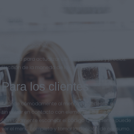
adaptado al nuevo mercado en Costa Rica.
Código QR descargable en gran calidad, para imprimir
en el formato que quieras. Eslogan y descripción del
local en varios idiomas. Horarios del restaurante
(apertura y cocina).
Facilidad para actualizar cartas, productos y precios.
Elección de la moneda de la carta (colón).
Para los clientes
Accede cómodamente al menú digital desde su celular
sin entrar en contacto con elementos del restaurante.
Con solamente escanear el código QR el cliente puede
ver el menú completo y tomar la decisión de consumo.