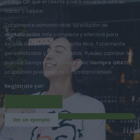
código QR que el cliente podrá escanear con su
tablet o celular.
Totalmente administrable. La solución de
digitalización
más completa y efectiva para
locales de hostelería de Costa Rica. Totalmente
personalizable y administrable. Puedes cambiar los
precios siempre que lo necesites.
Siempre GRATIS
.
La solución preferida de los costarricenses.
Regístrate ya!!
Más información
NUEVO
Ver un ejemplo