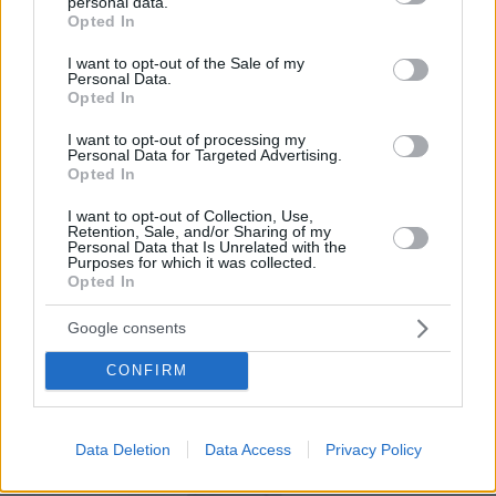
personal data.
grant or deny consent to Google and its third-party tags to
Desde el panel de gestión podrás dar de alta los
Opted In
use your data for below specified purposes in below Google
platos y detallar su forma de cocinado, raciones,
consent section.
I want to opt-out of the Sale of my
configurar menús, introducir las fotografías, la
Personal Data.
Opted In
especificación de alérgenos, etc.
I want to opt-out of processing my
Por eso hemos diseñado un sistema capaz de
Personal Data for Targeted Advertising.
Opted In
ayudar a tu negocio a adaptarse a las
circunstancias actuales que nuestro país está
I want to opt-out of Collection, Use,
Retention, Sale, and/or Sharing of my
viviendo. Contamos con una carta de servicios
Personal Data that Is Unrelated with the
Purposes for which it was collected.
que pueden ayudarte a aminorar las cargas de
Opted In
trabajo en tu negocio o empresa para que
Google consents
puedas ofrecer a tus clientes la seguridad y el
apoyo que merecen. Llega la transformación
CONFIRM
digital para quedarse. Menú digital QR para el
sector gastronómico de Costa Rica con Recafy.
Data Deletion
Data Access
Privacy Policy