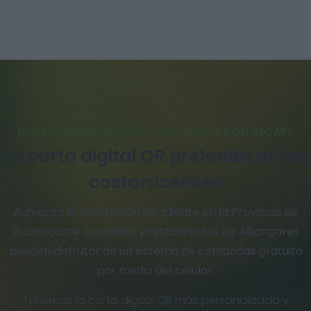
DIGITALIZA TU LOCAL DE HOSTELERÍA CON RECAFY
La carta digital QR preferida de los
costarricenses
Aumenta la fidelización del cliente en la Provincia de
Guanacaste. Los bares y restaurantes de Abangares
pueden disfrutar de un sistema de comandas gratuito
por medio del celular.
Tenemos la carta digital QR más personalizada y