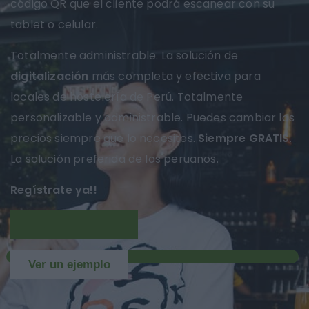
código QR que el cliente podrá escanear con su
tablet o celular.
Totalmente administrable. La solución de
digitalización
más completa y efectiva para
locales de hostelería de Perú. Totalmente
personalizable y administrable. Puedes cambiar los
precios siempre que lo necesites.
Siempre GRATIS
.
La solución preferida de los peruanos.
Regístrate ya!!
Más información
NUEVO
Ver un ejemplo