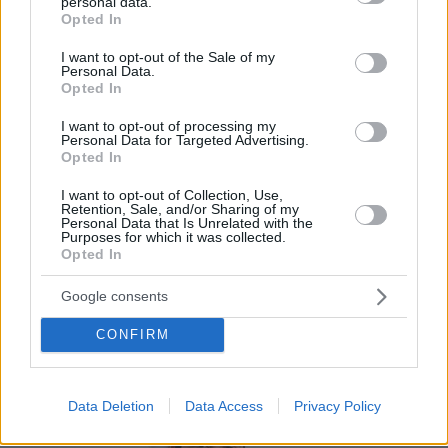
digital tus clientes accederán a todo el
personal data.
grant or deny consent to Google and its third-party tags to
Opted In
contenido de tu carta de manera visual e
use your data for below specified purposes in below Google
consent section.
interactiva.
I want to opt-out of the Sale of my
Personal Data.
Opted In
Por eso hemos diseñado un sistema capaz de
ayudar a tu negocio a adaptarse a las
I want to opt-out of processing my
Personal Data for Targeted Advertising.
circunstancias actuales que nuestro país está
Opted In
viviendo. Contamos con una carta de servicios
I want to opt-out of Collection, Use,
que pueden ayudarte a aminorar las cargas de
Retention, Sale, and/or Sharing of my
Personal Data that Is Unrelated with the
trabajo en tu negocio o empresa para que
Purposes for which it was collected.
Opted In
puedas ofrecer a tus clientes la seguridad y el
apoyo que merecen. Llega la transformación
Google consents
digital para quedarse. Menú digital QR para el
CONFIRM
sector gastronómico de Perú con Recafy.
Data Deletion
Data Access
Privacy Policy