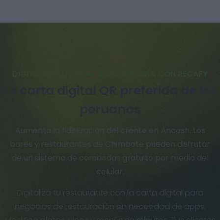
DIGITALIZA TU LOCAL DE HOSTELERÍA CON RECAFY
La carta digital QR preferida de los
peruanos
Aumenta la fidelización del cliente en Áncash. Los
bares y restaurantes de Chimbote pueden disfrutar
de un sistema de comandas gratuito por medio del
celular.
Digitaliza tu restaurante con la carta digital para
negocios de restauración sin necesidad de apps.