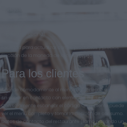
Código QR descargable en gran calidad, para imprimir
en el formato que quieras. Eslogan y descripción del
local en varios idiomas. Horarios del restaurante
(apertura y cocina).
Facilidad para actualizar cartas, productos y precios.
Elección de la moneda de la carta (sol).
Para los clientes
Accede cómodamente al menú digital desde su celular
sin entrar en contacto con elementos del restaurante.
Con solamente escanear el código QR el cliente puede
ver el menú completo y tomar la decisión de consumo.
Datos de contacto del restaurante (llama pulsando un