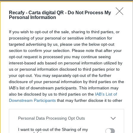
hostelería sin importar el tamaño del negocio. Si
necesitas ayuda o no tienes tiempo, podemos
Recafy - Carta digital QR -
Do Not Process My
Personal Information
digitalizar la carta por ti.
Por eso hemos diseñado un sistema capaz de
If you wish to opt-out of the sale, sharing to third parties, or
processing of your personal or sensitive information for
ayudar a tu negocio a adaptarse a las
targeted advertising by us, please use the below opt-out
circunstancias actuales que nuestro país está
section to confirm your selection. Please note that after your
viviendo. Contamos con una carta de servicios
opt-out request is processed you may continue seeing
interest-based ads based on personal information utilized by
que pueden ayudarte a aminorar las cargas de
us or personal information disclosed to third parties prior to
trabajo en tu negocio o empresa para que
your opt-out. You may separately opt-out of the further
puedas ofrecer a tus clientes la seguridad y el
disclosure of your personal information by third parties on the
IAB’s list of downstream participants. This information may
apoyo que merecen. Llega la transformación
also be disclosed by us to third parties on the
IAB’s List of
digital para quedarse. Menú digital QR para el
Downstream Participants
that may further disclose it to other
sector gastronómico de Perú con Recafy.
third parties.
Pásate a la carta digital QR. Nuestra sistema es
Please note that this website/app uses one or more Google
Personal Data Processing Opt Outs
services and may gather and store information including but
cómodo, rápido, sencillo y elegante. Con la carta
not limited to your visit or usage behaviour. You may click to
I want to opt-out of the Sharing of my