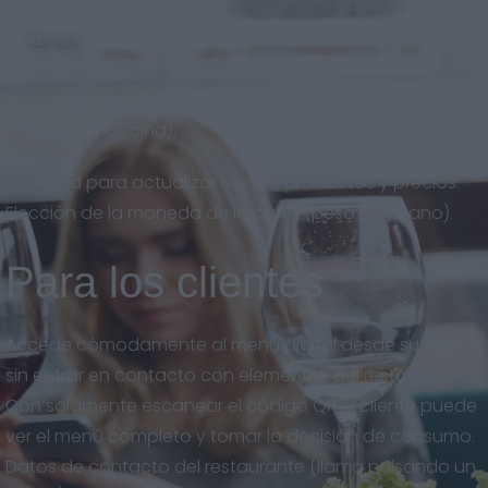
Código QR descargable en gran calidad, para imprimir
en el formato que quieras. Eslogan y descripción del
local en varios idiomas. Horarios del restaurante
(apertura y cocina).
Facilidad para actualizar cartas, productos y precios.
Elección de la moneda de la carta (peso mexicano).
Para los clientes
Accede cómodamente al menú digital desde su celular
sin entrar en contacto con elementos del restaurante.
Con solamente escanear el código QR el cliente puede
ver el menú completo y tomar la decisión de consumo.
Datos de contacto del restaurante (llama pulsando un