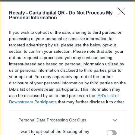
mejorar la comunicación con tus clientes. Con la
carta digital QR tus comensales descubrirán tu
Recafy - Carta digital QR -
Do Not Process My
Personal Information
oferta gastronómica de la mejor manera.
Por eso hemos diseñado un sistema capaz de
If you wish to opt-out of the sale, sharing to third parties, or
processing of your personal or sensitive information for
ayudar a tu negocio a adaptarse a las
targeted advertising by us, please use the below opt-out
circunstancias actuales que nuestro país está
section to confirm your selection. Please note that after your
viviendo. Contamos con una carta de servicios
opt-out request is processed you may continue seeing
interest-based ads based on personal information utilized by
que pueden ayudarte a aminorar las cargas de
us or personal information disclosed to third parties prior to
trabajo en tu negocio o empresa para que
your opt-out. You may separately opt-out of the further
puedas ofrecer a tus clientes la seguridad y el
disclosure of your personal information by third parties on the
IAB’s list of downstream participants. This information may
apoyo que merecen. Llega la transformación
also be disclosed by us to third parties on the
IAB’s List of
digital para quedarse. Menú digital QR para el
Downstream Participants
that may further disclose it to other
sector gastronómico de Colombia con Recafy.
third parties.
Desde el panel de gestión podrás dar de alta los
Please note that this website/app uses one or more Google
Personal Data Processing Opt Outs
services and may gather and store information including but
platos y detallar su forma de cocinado, raciones,
not limited to your visit or usage behaviour. You may click to
I want to opt-out of the Sharing of my