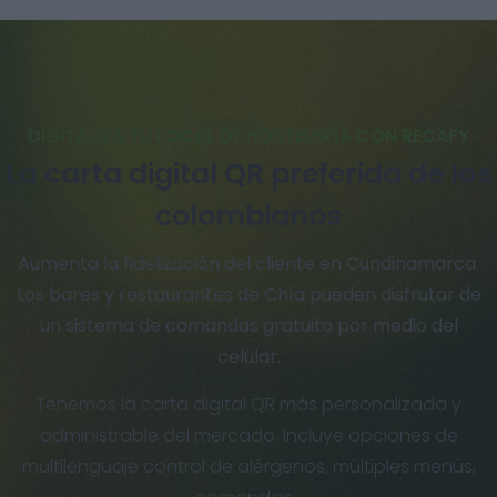
DIGITALIZA TU LOCAL DE HOSTELERÍA CON RECAFY
La carta digital QR preferida de los
colombianos
Aumenta la fidelización del cliente en Cundinamarca.
Los bares y restaurantes de Chía pueden disfrutar de
un sistema de comandas gratuito por medio del
celular.
Tenemos la carta digital QR más personalizada y
administrable del mercado. Incluye opciones de
multilenguaje control de alérgenos, múltiples menús,