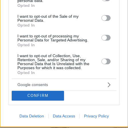
configurar menús, introducir las fotografías, la
personal data.
grant or deny consent to Google and its third-party tags to
Opted In
especificación de alérgenos, etc.
use your data for below specified purposes in below Google
consent section.
I want to opt-out of the Sale of my
Por eso hemos diseñado un sistema capaz de
Personal Data.
Opted In
ayudar a tu negocio a adaptarse a las
circunstancias actuales que nuestro país está
I want to opt-out of processing my
Personal Data for Targeted Advertising.
viviendo. Contamos con una carta de servicios
Opted In
que pueden ayudarte a aminorar las cargas de
I want to opt-out of Collection, Use,
trabajo en tu negocio o empresa para que
Retention, Sale, and/or Sharing of my
Personal Data that Is Unrelated with the
puedas ofrecer a tus clientes la seguridad y el
Purposes for which it was collected.
Opted In
apoyo que merecen. Llega la transformación
digital para quedarse. Menú digital QR para el
Google consents
sector gastronómico de Colombia con Recafy.
CONFIRM
Data Deletion
Data Access
Privacy Policy