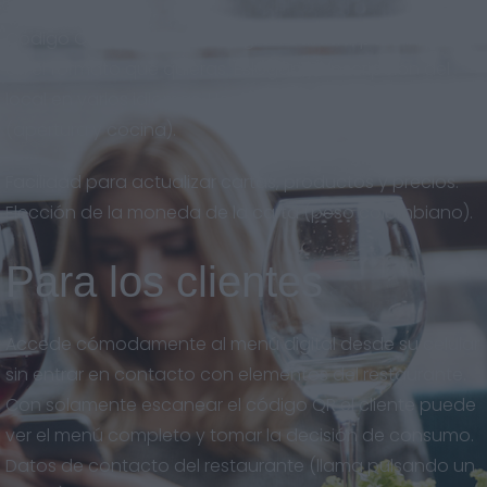
Código QR descargable en gran calidad, para imprimir
en el formato que quieras. Eslogan y descripción del
local en varios idiomas. Horarios del restaurante
(apertura y cocina).
Facilidad para actualizar cartas, productos y precios.
Elección de la moneda de la carta (peso colombiano).
Para los clientes
Accede cómodamente al menú digital desde su celular
sin entrar en contacto con elementos del restaurante.
Con solamente escanear el código QR el cliente puede
ver el menú completo y tomar la decisión de consumo.
Datos de contacto del restaurante (llama pulsando un