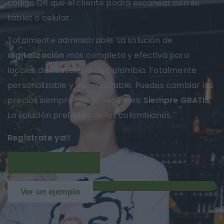
código QR que el cliente podrá escanear con su
tablet o celular.
Totalmente administrable. La solución de
digitalización
más completa y efectiva para
locales de hostelería de Colombia. Totalmente
personalizable y administrable. Puedes cambiar los
precios siempre que lo necesites.
Siempre GRATIS
.
La solución preferida de los colombianos.
Regístrate ya!!
Más información
NUEVO
Ver un ejemplo