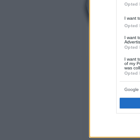
Opted 
I want t
Opted 
I want 
Advertis
Opted 
I want t
of my P
was col
Opted 
Google 