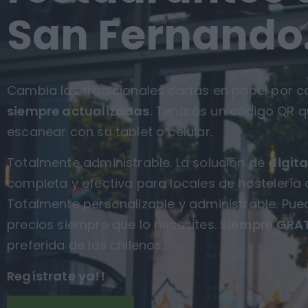
San Fernando
Cambia las tradicionales cartas en papel por ca
siempre actualizadas
. Tendrás un código QR q
escanear con su tablet o celular.
Totalmente administrable. La solución de
digita
completa y efectiva para locales de hostelería d
Totalmente personalizable y administrable. Pue
precios siempre que lo necesites.
Siempre GRAT
preferida de los chilenos.
Regístrate ya!!