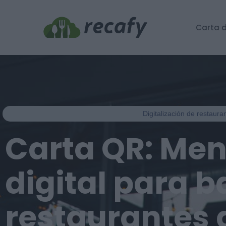
Carta d
Digitalización de restaur
Carta QR: Me
digital para b
restaurantes 