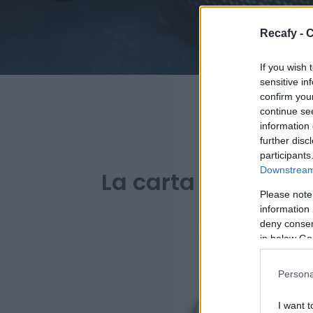
Recafy - C
If you wish 
sensitive in
confirm you
continue se
information 
further disc
PARA BARES 
participants
Downstream 
La carta digital de
Please note
information 
deny consent
in below Go
Persona
I want t