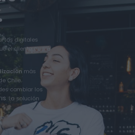
.
rtas digitales
ue el cliente podrá
lización
más
e Chile.
des cambiar los
IS
. La solución