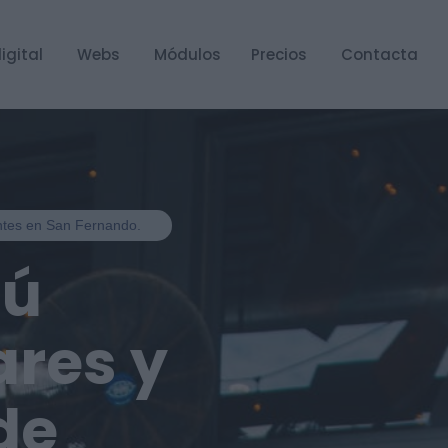
igital
Webs
Módulos
Precios
Contacta
antes en San Fernando.
nú
ares y
de