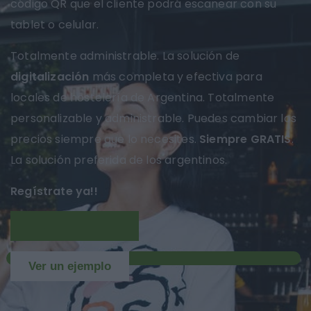
código QR que el cliente podrá escanear con su
tablet o celular.
Totalmente administrable. La solución de
digitalización
más completa y efectiva para
locales de hostelería de Argentina. Totalmente
personalizable y administrable. Puedes cambiar los
precios siempre que lo necesites.
Siempre GRATIS
.
La solución preferida de los argentinos.
Regístrate ya!!
Más información
NUEVO
Ver un ejemplo