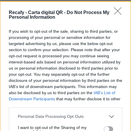
restaurante y quieres un sistema dinámico, más
allá de un simple pdf, estás en el sitio correcto.
Recafy - Carta digital QR -
Do Not Process My
Personal Information
Ofrecemos la solución de digitalización que
necesita tu establecimiento.
If you wish to opt-out of the sale, sharing to third parties, or
processing of your personal or sensitive information for
Por eso hemos diseñado un sistema capaz de
targeted advertising by us, please use the below opt-out
ayudar a tu negocio a adaptarse a las
section to confirm your selection. Please note that after your
circunstancias actuales que nuestro país está
opt-out request is processed you may continue seeing
interest-based ads based on personal information utilized by
viviendo. Contamos con una carta de servicios
us or personal information disclosed to third parties prior to
que pueden ayudarte a aminorar las cargas de
your opt-out. You may separately opt-out of the further
trabajo en tu negocio o empresa para que
disclosure of your personal information by third parties on the
IAB’s list of downstream participants. This information may
puedas ofrecer a tus clientes la seguridad y el
also be disclosed by us to third parties on the
IAB’s List of
apoyo que merecen. Llega la transformación
Downstream Participants
that may further disclose it to other
digital para quedarse. Menú digital QR para el
third parties.
sector gastronómico de Argentina con Recafy.
Please note that this website/app uses one or more Google
Personal Data Processing Opt Outs
services and may gather and store information including but
La carta digital es una novedosa herramienta
not limited to your visit or usage behaviour. You may click to
I want to opt-out of the Sharing of my