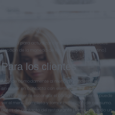
Código QR descargable en gran calidad, para imprimir
en el formato que quieras. Eslogan y descripción del
local en varios idiomas. Horarios del restaurante
(apertura y cocina).
Facilidad para actualizar cartas, productos y precios.
Elección de la moneda de la carta (peso argentino).
Para los clientes
Accede cómodamente al menú digital desde su celular
sin entrar en contacto con elementos del restaurante.
Con solamente escanear el código QR el cliente puede
ver el menú completo y tomar la decisión de consumo.
Datos de contacto del restaurante (llama pulsando un