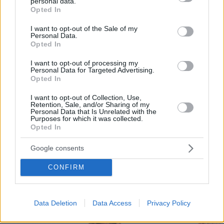
que facilita a bares y restaurantes mostrar su
personal data.
grant or deny consent to Google and its third-party tags to
Opted In
menú a los consumidores a través del móvil.
use your data for below specified purposes in below Google
consent section.
I want to opt-out of the Sale of my
Por eso hemos diseñado un sistema capaz de
Personal Data.
Opted In
ayudar a tu negocio a adaptarse a las
circunstancias actuales que nuestro país está
I want to opt-out of processing my
Personal Data for Targeted Advertising.
viviendo. Contamos con una carta de servicios
Opted In
que pueden ayudarte a aminorar las cargas de
I want to opt-out of Collection, Use,
trabajo en tu negocio o empresa para que
Retention, Sale, and/or Sharing of my
Personal Data that Is Unrelated with the
puedas ofrecer a tus clientes la seguridad y el
Purposes for which it was collected.
Opted In
apoyo que merecen. Llega la transformación
digital para quedarse. Menú digital QR para el
Google consents
sector gastronómico de Argentina con Recafy.
CONFIRM
Data Deletion
Data Access
Privacy Policy