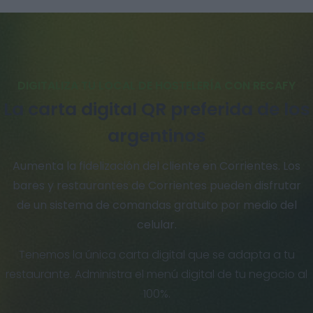
DIGITALIZA TU LOCAL DE HOSTELERÍA CON RECAFY
La carta digital QR preferida de los
argentinos
Aumenta la fidelización del cliente en Corrientes. Los
bares y restaurantes de Corrientes pueden disfrutar
de un sistema de comandas gratuito por medio del
celular.
Tenemos la única carta digital que se adapta a tu
restaurante. Administra el menú digital de tu negocio al
100%.