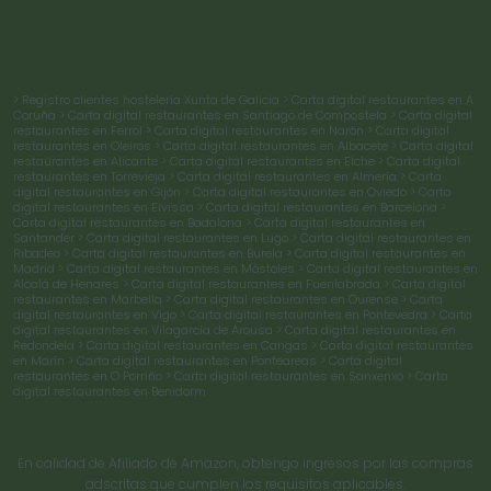
> Registro clientes hostelería Xunta de Galicia
> Carta digital restaurantes en A
Coruña
> Carta digital restaurantes en Santiago de Compostela
> Carta digital
restaurantes en Ferrol
> Carta digital restaurantes en Narón
> Carta digital
restaurantes en Oleiros
> Carta digital restaurantes en Albacete
> Carta digital
restaurantes en Alicante
> Carta digital restaurantes en Elche
> Carta digital
restaurantes en Torrevieja
> Carta digital restaurantes en Almería
> Carta
digital restaurantes en Gijón
> Carta digital restaurantes en Oviedo
> Carta
digital restaurantes en Eivissa
> Carta digital restaurantes en Barcelona
>
Carta digital restaurantes en Badalona
> Carta digital restaurantes en
Santander
> Carta digital restaurantes en Lugo
> Carta digital restaurantes en
Ribadeo
> Carta digital restaurantes en Burela
> Carta digital restaurantes en
Madrid
> Carta digital restaurantes en Móstoles
> Carta digital restaurantes en
Alcalá de Henares
> Carta digital restaurantes en Fuenlabrada
> Carta digital
restaurantes en Marbella
> Carta digital restaurantes en Ourense
> Carta
digital restaurantes en Vigo
> Carta digital restaurantes en Pontevedra
> Carta
digital restaurantes en Vilagarcía de Arousa
> Carta digital restaurantes en
Redondela
> Carta digital restaurantes en Cangas
> Carta digital restaurantes
en Marín
> Carta digital restaurantes en Ponteareas
> Carta digital
restaurantes en O Porriño
> Carta digital restaurantes en Sanxenxo
> Carta
digital restaurantes en Benidorm
En calidad de Afiliado de Amazon, obtengo ingresos por las compras
adscritas que cumplen los requisitos aplicables.