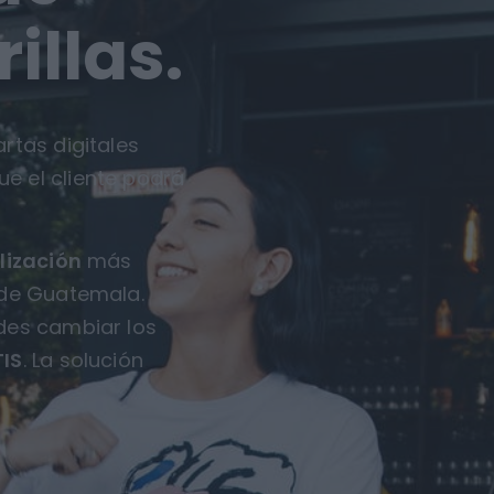
illas.
rtas digitales
ue el cliente podrá
lización
más
 de Guatemala.
des cambiar los
IS
. La solución