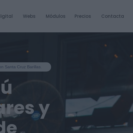
igital
Webs
Módulos
Precios
Contacta
en Santa Cruz Barillas.
nú
ares y
de