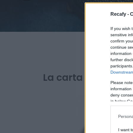
Recafy - C
If you wish 
sensitive in
confirm you
continue se
information 
further disc
PARA BAR
participants
Downstream 
La carta digital de
Please note
information 
deny consent
in below Go
Persona
I want t