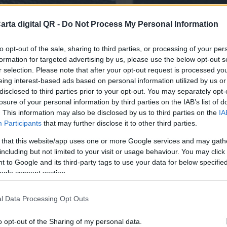
arta digital QR -
Do Not Process My Personal Information
to opt-out of the sale, sharing to third parties, or processing of your per
formation for targeted advertising by us, please use the below opt-out s
r selection. Please note that after your opt-out request is processed y
eing interest-based ads based on personal information utilized by us or
disclosed to third parties prior to your opt-out. You may separately opt-
losure of your personal information by third parties on the IAB’s list of
ES Y RESTAURANTES DE HUEHUETENANGO
. This information may also be disclosed by us to third parties on the
IA
Participants
that may further disclose it to other third parties.
finitiva para tu bar o resta
 that this website/app uses one or more Google services and may gath
including but not limited to your visit or usage behaviour. You may click 
 to Google and its third-party tags to use your data for below specifi
ogle consent section.
l Data Processing Opt Outs
o opt-out of the Sharing of my personal data.