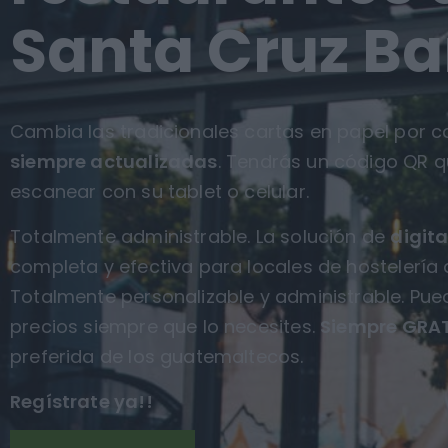
Santa Cruz Bar
Cambia las tradicionales cartas en papel por ca
siempre actualizadas
. Tendrás un código QR q
escanear con su tablet o celular.
Totalmente administrable. La solución de
digita
completa y efectiva para locales de hostelería
Totalmente personalizable y administrable. Pue
precios siempre que lo necesites.
Siempre GRAT
preferida de los guatemaltecos.
Regístrate ya!!