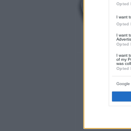
Opted 
I want t
Opted 
I want 
Advertis
Opted 
I want t
of my P
was col
Opted 
Google 