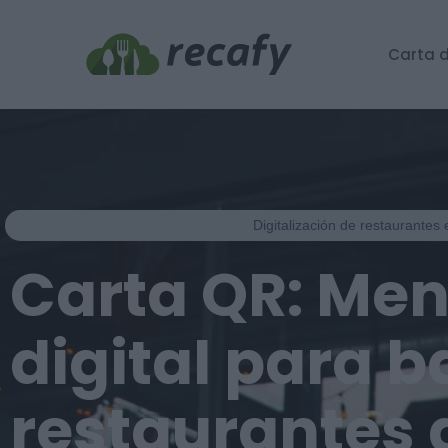
Carta d
Digitalización de restaurantes 
Carta QR: Me
digital para b
restaurantes 