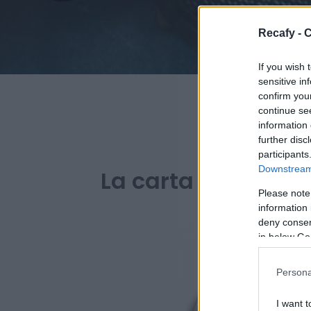
Recafy - C
If you wish 
sensitive in
confirm you
continue se
information 
further disc
PARA BA
participants
Downstream 
La carta digital de
Please note
information 
deny consent
in below Go
Persona
I want t