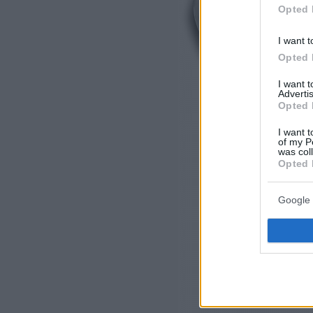
Opted 
I want t
Opted 
I want 
Advertis
Opted 
I want t
of my P
was col
Opted 
Google 