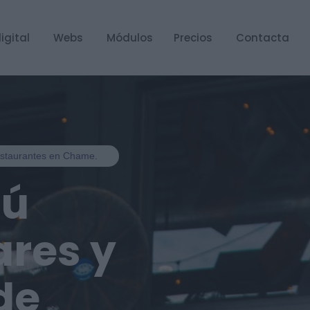
igital
Webs
Módulos
Precios
Contacta
restaurantes en Chame.
nú
ares y
de