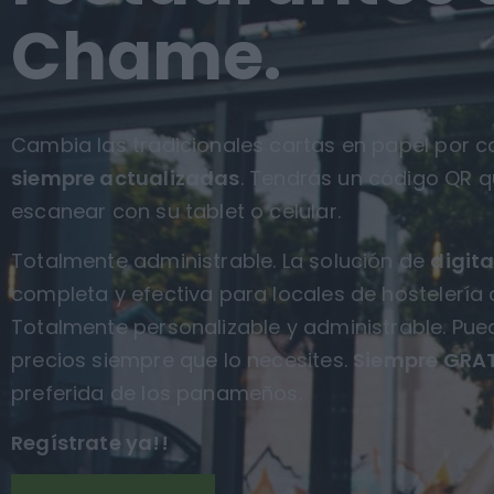
Chame.
Cambia las tradicionales cartas en papel por ca
siempre actualizadas
. Tendrás un código QR q
escanear con su tablet o celular.
Totalmente administrable. La solución de
digita
completa y efectiva para locales de hostelería
Totalmente personalizable y administrable. Pue
precios siempre que lo necesites.
Siempre GRAT
preferida de los panameños.
Regístrate ya!!