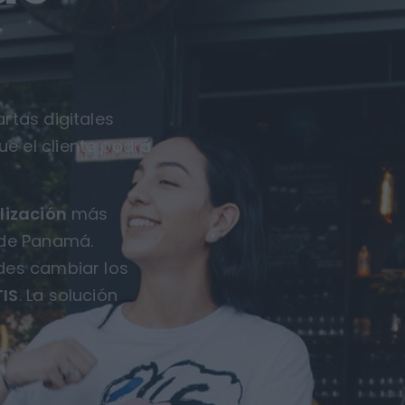
rtas digitales
ue el cliente podrá
lización
más
 de Panamá.
des cambiar los
IS
. La solución