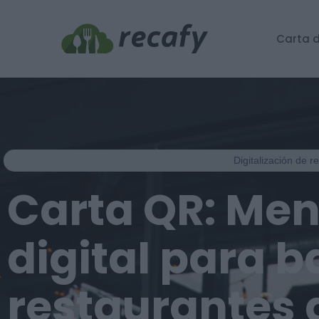
Carta d
Digitalización de 
Carta QR: Me
digital para b
restaurantes 