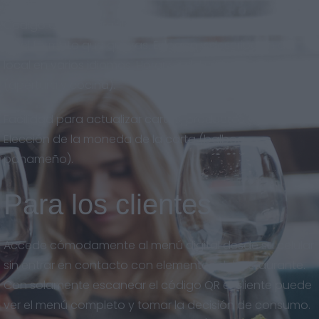
Código QR descargable en gran calidad, para imprimir
en el formato que quieras. Eslogan y descripción del
local en varios idiomas. Horarios del restaurante
(apertura y cocina).
Facilidad para actualizar cartas, productos y precios.
Elección de la moneda de la carta (balboa
panameño).
Para los clientes
Accede cómodamente al menú digital desde su celular
sin entrar en contacto con elementos del restaurante.
Con solamente escanear el código QR el cliente puede
ver el menú completo y tomar la decisión de consumo.