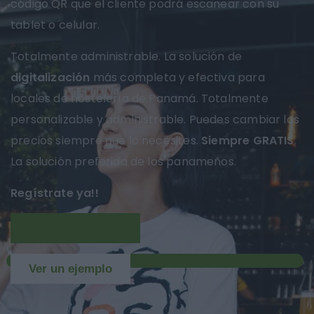
código QR que el cliente podrá escanear con su
tablet o celular.
Totalmente administrable. La solución de
digitalización
más completa y efectiva para
locales de hostelería de Panamá. Totalmente
personalizable y administrable. Puedes cambiar los
precios siempre que lo necesites.
Siempre GRATIS
.
La solución preferida de los panameños.
Regístrate ya!!
Más información
NUEVO
Ver un ejemplo