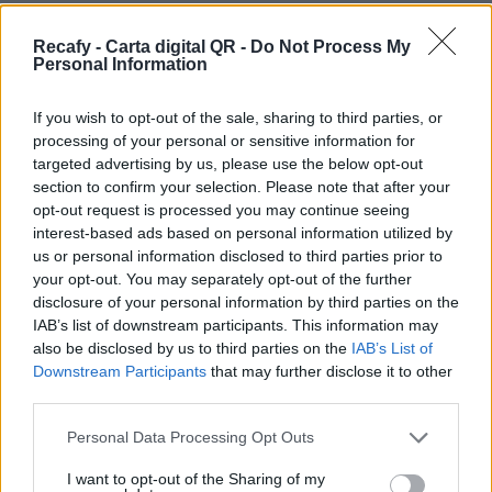
Respetar la imagen de marca es muy importante,
por eso podrás personalizar la carta digital con
Recafy - Carta digital QR -
Do Not Process My
Personal Information
tu imagen y color corporativo. Contáctanos
para contratar la personalización avanzada.
If you wish to opt-out of the sale, sharing to third parties, or
processing of your personal or sensitive information for
Por eso hemos diseñado un sistema capaz de
targeted advertising by us, please use the below opt-out
ayudar a tu negocio a adaptarse a las
section to confirm your selection. Please note that after your
circunstancias actuales que nuestro país está
opt-out request is processed you may continue seeing
interest-based ads based on personal information utilized by
viviendo. Contamos con una carta de servicios
us or personal information disclosed to third parties prior to
que pueden ayudarte a aminorar las cargas de
your opt-out. You may separately opt-out of the further
trabajo en tu negocio o empresa para que
disclosure of your personal information by third parties on the
IAB’s list of downstream participants. This information may
puedas ofrecer a tus clientes la seguridad y el
also be disclosed by us to third parties on the
IAB’s List of
apoyo que merecen. Llega la transformación
Downstream Participants
that may further disclose it to other
digital para quedarse. Menú digital QR para el
third parties.
sector gastronómico de Panamá con Recafy.
Please note that this website/app uses one or more Google
Personal Data Processing Opt Outs
services and may gather and store information including but
Nuestra carta digital es la forma más sencilla y
not limited to your visit or usage behaviour. You may click to
I want to opt-out of the Sharing of my