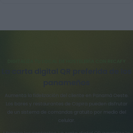
DIGITALIZA TU LOCAL DE HOSTELERÍA CON RECAFY
La carta digital QR preferida de los
panameños
Aumenta la fidelización del cliente en Panamá Oeste.
Los bares y restaurantes de Capira pueden disfrutar
de un sistema de comandas gratuito por medio del
celular.