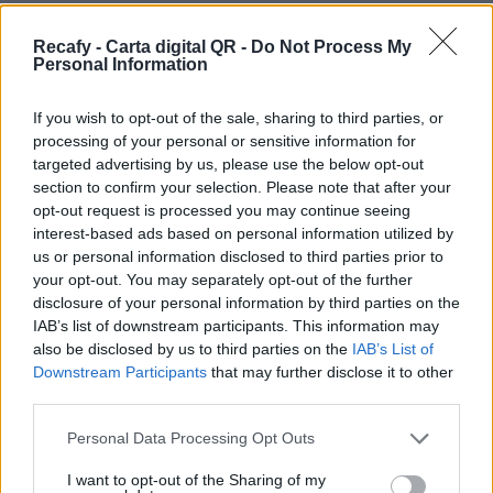
Te ofrecemos todo lo que necesitas para
Recafy - Carta digital QR -
Do Not Process My
mejorar la comunicación con tus clientes. Con la
Personal Information
carta digital QR tus comensales descubrirán tu
oferta gastronómica de la mejor manera.
If you wish to opt-out of the sale, sharing to third parties, or
processing of your personal or sensitive information for
Por eso hemos diseñado un sistema capaz de
targeted advertising by us, please use the below opt-out
ayudar a tu negocio a adaptarse a las
section to confirm your selection. Please note that after your
opt-out request is processed you may continue seeing
circunstancias actuales que nuestro país está
interest-based ads based on personal information utilized by
viviendo. Contamos con una carta de servicios
us or personal information disclosed to third parties prior to
que pueden ayudarte a aminorar las cargas de
your opt-out. You may separately opt-out of the further
disclosure of your personal information by third parties on the
trabajo en tu negocio o empresa para que
IAB’s list of downstream participants. This information may
puedas ofrecer a tus clientes la seguridad y el
also be disclosed by us to third parties on the
IAB’s List of
apoyo que merecen. Llega la transformación
Downstream Participants
that may further disclose it to other
third parties.
digital para quedarse. Menú digital QR para el
sector gastronómico de Colombia con Recafy.
Please note that this website/app uses one or more Google
Personal Data Processing Opt Outs
services and may gather and store information including but
Nuestra carta digital está pensada para que
not limited to your visit or usage behaviour. You may click to
I want to opt-out of the Sharing of my