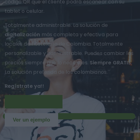
código QR que el cliente podrá escanear con su
tablet o celular.
Totalmente administrable. La solución de
digitalización
más completa y efectiva para
locales de hostelería de Colombia. Totalmente
personalizable y administrable. Puedes cambiar los
precios siempre que lo necesites.
Siempre GRATIS
.
La solución preferida de los colombianos.
Regístrate ya!!
Más información
NUEVO
Ver un ejemplo