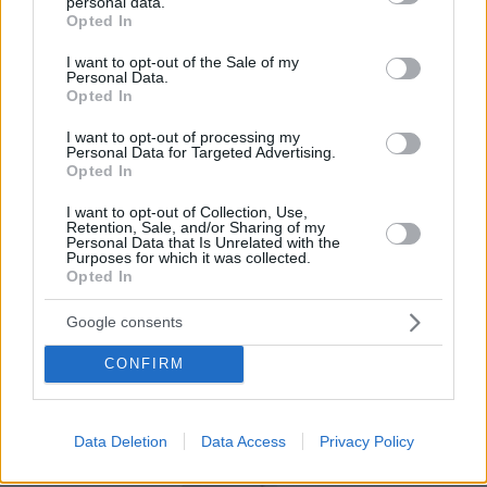
personal data.
puedas gestionarla, pero podemos ayudarte en
grant or deny consent to Google and its third-party tags to
Opted In
use your data for below specified purposes in below Google
los primeros pasos. Nuestros expertos en
consent section.
I want to opt-out of the Sale of my
marketing gastronómico y diseño te
Personal Data.
Opted In
acompañaran en el proceso.
I want to opt-out of processing my
Por eso hemos diseñado un sistema capaz de
Personal Data for Targeted Advertising.
Opted In
ayudar a tu negocio a adaptarse a las
circunstancias actuales que nuestro país está
I want to opt-out of Collection, Use,
Retention, Sale, and/or Sharing of my
viviendo. Contamos con una carta de servicios
Personal Data that Is Unrelated with the
Purposes for which it was collected.
que pueden ayudarte a aminorar las cargas de
Opted In
trabajo en tu negocio o empresa para que
Google consents
puedas ofrecer a tus clientes la seguridad y el
apoyo que merecen. Llega la transformación
CONFIRM
digital para quedarse. Menú digital QR para el
sector gastronómico de Colombia con Recafy.
Data Deletion
Data Access
Privacy Policy