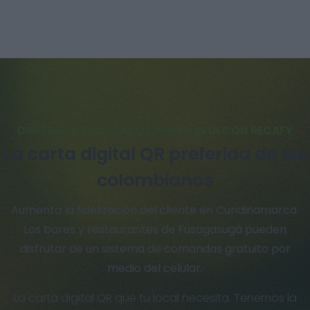
DIGITALIZA TU LOCAL DE HOSTELERÍA CON RECAFY
La carta digital QR preferida de los
colombianos
Aumenta la fidelización del cliente en Cundinamarca.
Los bares y restaurantes de Fusagasugá pueden
disfrutar de un sistema de comandas gratuito por
medio del celular.
La carta digital QR que tu local necesita. Tenemos la