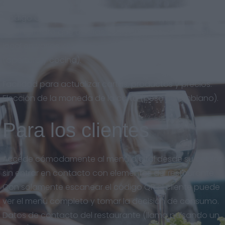
Código QR descargable en gran calidad, para imprimir
en el formato que quieras. Eslogan y descripción del
local en varios idiomas. Horarios del restaurante
(apertura y cocina).
Facilidad para actualizar cartas, productos y precios.
Elección de la moneda de la carta (peso colombiano).
Para los clientes
Accede cómodamente al menú digital desde su celular
sin entrar en contacto con elementos del restaurante.
Con solamente escanear el código QR el cliente puede
ver el menú completo y tomar la decisión de consumo.
Datos de contacto del restaurante (llama pulsando un