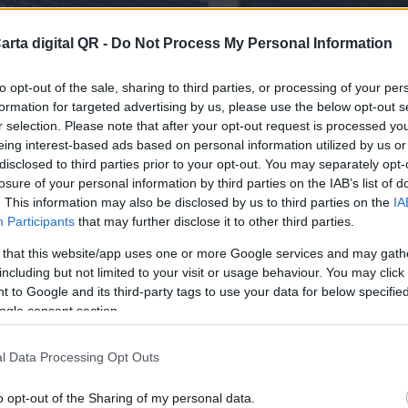
arta digital QR -
Do Not Process My Personal Information
to opt-out of the sale, sharing to third parties, or processing of your per
formation for targeted advertising by us, please use the below opt-out s
r selection. Please note that after your opt-out request is processed y
eing interest-based ads based on personal information utilized by us or
disclosed to third parties prior to your opt-out. You may separately opt-
losure of your personal information by third parties on the IAB’s list of
RES Y RESTAURANTES DE TOTONICAPÁN
. This information may also be disclosed by us to third parties on the
IA
Participants
that may further disclose it to other third parties.
finitiva para tu bar o resta
 that this website/app uses one or more Google services and may gath
including but not limited to your visit or usage behaviour. You may click 
 to Google and its third-party tags to use your data for below specifi
ogle consent section.
l Data Processing Opt Outs
o opt-out of the Sharing of my personal data.