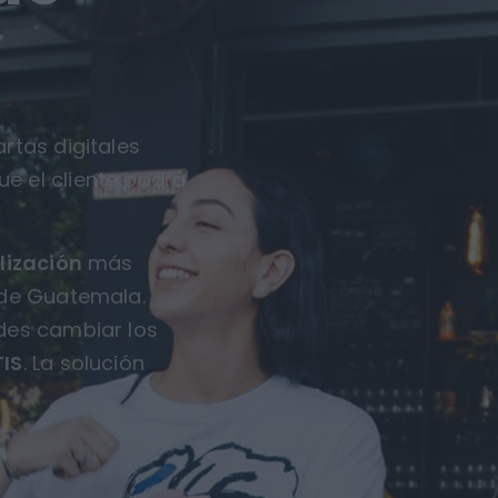
rtas digitales
ue el cliente podrá
lización
más
 de Guatemala.
des cambiar los
IS
. La solución