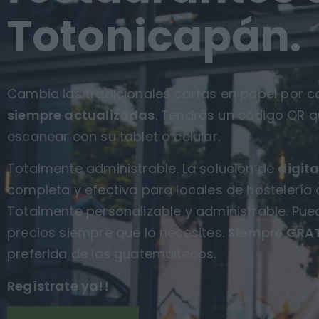
Totonicapán.
Cambia las tradicionales cartas en papel por ca
siempre actualizadas
. Tendrás un código QR q
escanear con su tablet o celular.
Totalmente administrable. La solución de
digita
completa y efectiva para locales de hostelería
Totalmente personalizable y administrable. Pue
precios siempre que lo necesites.
Siempre GRAT
preferida de los guatemaltecos.
Regístrate ya!!