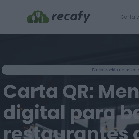
Carta d
Digitalización de resta
Carta QR: Me
digital para b
restaurantes 