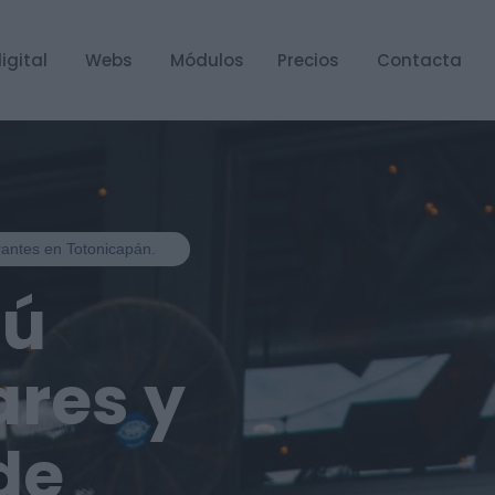
igital
Webs
Módulos
Precios
Contacta
urantes en Totonicapán.
nú
ares y
de