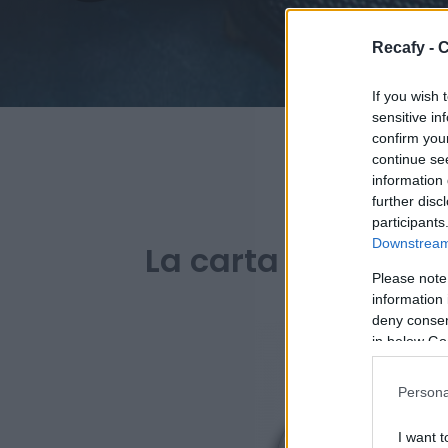
Recafy - C
If you wish 
sensitive in
confirm you
continue se
information 
further disc
PARA BA
participants
Downstream 
La carta digital de
Please note
information 
deny consent
in below Go
Persona
I want t