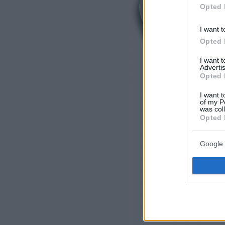
Opted 
I want t
Opted 
I want 
Advertis
Opted 
I want t
of my P
was col
Opted 
Google 