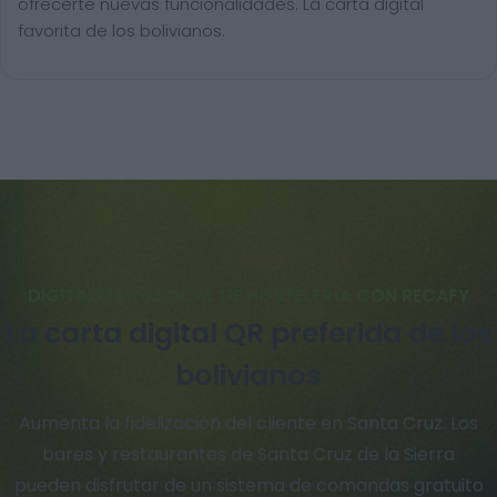
ofrecerte nuevas funcionalidades. La carta digital
favorita de los bolivianos.
DIGITALIZA TU LOCAL DE HOSTELERÍA CON RECAFY
La carta digital QR preferida de los
bolivianos
Aumenta la fidelización del cliente en Santa Cruz. Los
bares y restaurantes de Santa Cruz de la Sierra
pueden disfrutar de un sistema de comandas gratuito