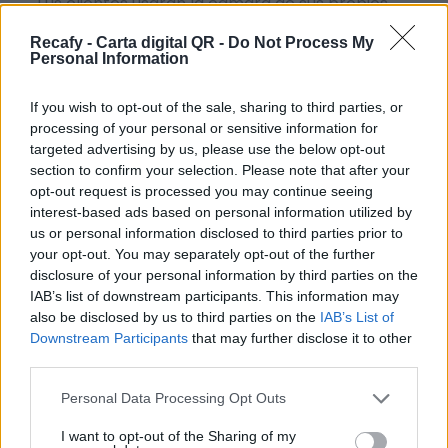
Tus clientes usarán la cámara de sus propios
smartphones para leer un simple código QR sin
Recafy - Carta digital QR -
Do Not Process My
necesidad de instalar ninguna aplicación.
Personal Information
Hacemos accesible la digitalización de la
If you wish to opt-out of the sale, sharing to third parties, or
hostelería sin importar el tamaño del negocio. Si
processing of your personal or sensitive information for
targeted advertising by us, please use the below opt-out
necesitas ayuda o no tienes tiempo, podemos
section to confirm your selection. Please note that after your
digitalizar la carta por ti.
opt-out request is processed you may continue seeing
interest-based ads based on personal information utilized by
Por eso hemos diseñado un sistema capaz de
us or personal information disclosed to third parties prior to
ayudar a tu negocio a adaptarse a las
your opt-out. You may separately opt-out of the further
circunstancias actuales que nuestro país está
disclosure of your personal information by third parties on the
IAB’s list of downstream participants. This information may
viviendo. Contamos con una carta de servicios
also be disclosed by us to third parties on the
IAB’s List of
que pueden ayudarte a aminorar las cargas de
Downstream Participants
that may further disclose it to other
trabajo en tu negocio o empresa para que
third parties.
puedas ofrecer a tus clientes la seguridad y el
Please note that this website/app uses one or more Google
Personal Data Processing Opt Outs
apoyo que merecen. Llega la transformación
services and may gather and store information including but
not limited to your visit or usage behaviour. You may click to
I want to opt-out of the Sharing of my
digital para quedarse. Menú digital QR para el