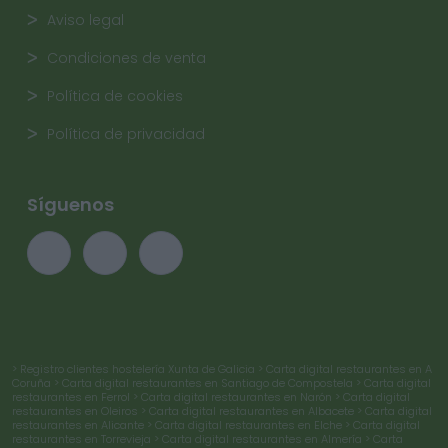
Aviso legal
Condiciones de venta
Política de cookies
Política de privacidad
Síguenos
> Registro clientes hostelería Xunta de Galicia
> Carta digital restaurantes en A
Coruña
> Carta digital restaurantes en Santiago de Compostela
> Carta digital
restaurantes en Ferrol
> Carta digital restaurantes en Narón
> Carta digital
restaurantes en Oleiros
> Carta digital restaurantes en Albacete
> Carta digital
restaurantes en Alicante
> Carta digital restaurantes en Elche
> Carta digital
restaurantes en Torrevieja
> Carta digital restaurantes en Almería
> Carta