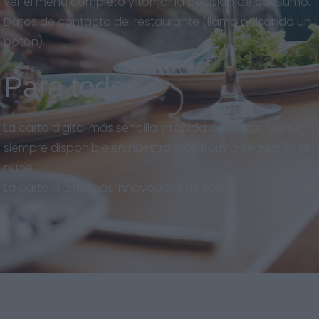
ver el menú completo y tomar la decisión de consumo.
Datos de contacto del restaurante (llama pulsando un
botón).
Para todos
La carta digital más sencilla y rápida de utilizar. Menú
siempre disponible en nuestra plataforma segura en la
nube.
La carta digital más innovadora de Bolivia.