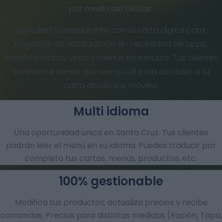
por medio del celular.
Digitaliza tu restaurante con la carta digital para
negocios de restauración sin necesidad de apps.
Modifica platos, vinos y menús en minutos. Tus clientes
solamente tienen que leer tu QR para acceder a tu
carta desde sus móviles.
Multi idioma
Una oportunidad única en Santa Cruz. Tus clientes
podrán leer el menú en su idioma. Puedes traducir por
completo tus cartas, menús, productos, etc.
100% gestionable
Modifica tus productos, actualiza precios y recibe
comandas.​ Precios para distintas medidas (Ración, Tapa,