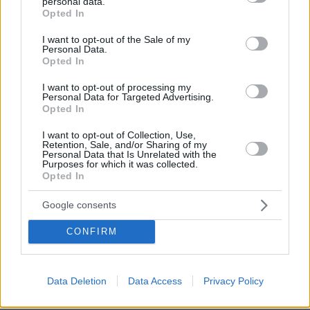
personal data.
grant or deny consent to Google and its third-party tags to
Opted In
sector gastronómico de Bolivia con Recafy.
use your data for below specified purposes in below Google
consent section.
I want to opt-out of the Sale of my
Pásate a la carta digital QR. Nuestra sistema es
Personal Data.
cómodo, rápido, sencillo y elegante. Con la carta
Opted In
digital tus clientes accederán a todo el
I want to opt-out of processing my
Personal Data for Targeted Advertising.
contenido de tu carta de manera visual e
Opted In
interactiva.
I want to opt-out of Collection, Use,
Por eso hemos diseñado un sistema capaz de
Retention, Sale, and/or Sharing of my
Personal Data that Is Unrelated with the
ayudar a tu negocio a adaptarse a las
Purposes for which it was collected.
Opted In
circunstancias actuales que nuestro país está
viviendo. Contamos con una carta de servicios
Google consents
que pueden ayudarte a aminorar las cargas de
CONFIRM
trabajo en tu negocio o empresa para que
puedas ofrecer a tus clientes la seguridad y el
apoyo que merecen. Llega la transformación
Data Deletion
Data Access
Privacy Policy
digital para quedarse. Menú digital QR para el