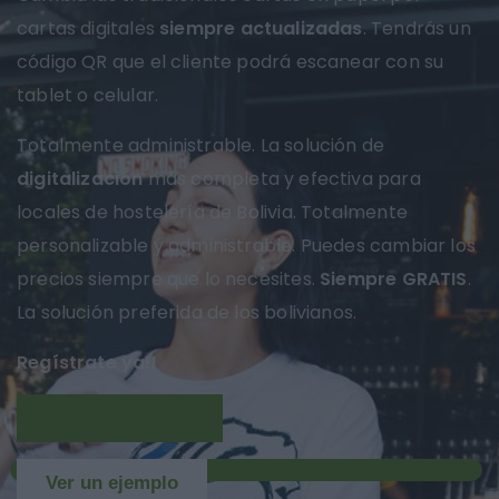
cartas digitales
siempre actualizadas
. Tendrás un
código QR que el cliente podrá escanear con su
tablet o celular.
Totalmente administrable. La solución de
digitalización
más completa y efectiva para
locales de hostelería de Bolivia. Totalmente
personalizable y administrable. Puedes cambiar los
precios siempre que lo necesites.
Siempre GRATIS
.
La solución preferida de los bolivianos.
Regístrate ya!!
Más información
NUEVO
Ver un ejemplo