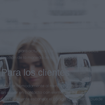
imagen de marca en todo momento. Sistema
adaptado al nuevo mercado en Bolivia.
Código QR descargable en gran calidad, para imprimir
en el formato que quieras. Eslogan y descripción del
local en varios idiomas. Horarios del restaurante
(apertura y cocina).
Facilidad para actualizar cartas, productos y precios.
Elección de la moneda de la carta (boliviano).
Para los clientes
Accede cómodamente al menú digital desde su celular
sin entrar en contacto con elementos del restaurante.
Con solamente escanear el código QR el cliente puede