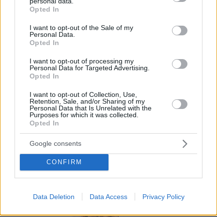
los primeros pasos. Nuestros expertos en
personal data.
grant or deny consent to Google and its third-party tags to
Opted In
marketing gastronómico y diseño te
use your data for below specified purposes in below Google
consent section.
acompañaran en el proceso.
I want to opt-out of the Sale of my
Personal Data.
Opted In
Por eso hemos diseñado un sistema capaz de
ayudar a tu negocio a adaptarse a las
I want to opt-out of processing my
Personal Data for Targeted Advertising.
circunstancias actuales que nuestro país está
Opted In
viviendo. Contamos con una carta de servicios
I want to opt-out of Collection, Use,
que pueden ayudarte a aminorar las cargas de
Retention, Sale, and/or Sharing of my
Personal Data that Is Unrelated with the
trabajo en tu negocio o empresa para que
Purposes for which it was collected.
Opted In
puedas ofrecer a tus clientes la seguridad y el
apoyo que merecen. Llega la transformación
Google consents
digital para quedarse. Menú digital QR para el
CONFIRM
sector gastronómico de Venezuela con Recafy.
Data Deletion
Data Access
Privacy Policy