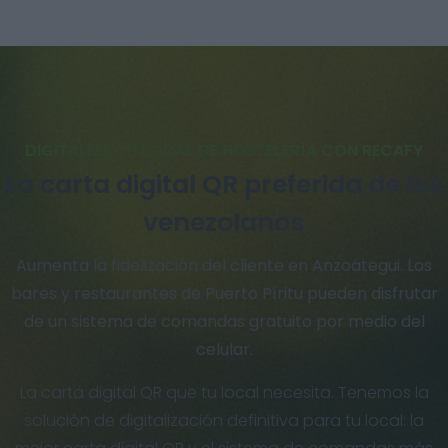
DIGITALIZA TU LOCAL DE HOSTELERÍA CON RECAFY
La carta digital QR preferida de los
venezolanos
Aumenta la fidelización del cliente en Anzoátegui. Los
bares y restaurantes de Puerto Píritu pueden disfrutar
de un sistema de comandas gratuito por medio del
celular.
La carta digital QR que tu local necesita. Tenemos la
solución de digitalización definitiva para tu local: la