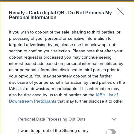
por eso podrás personalizar la carta digital con
tu imagen y color corporativo. Contáctanos
Recafy - Carta digital QR -
Do Not Process My
Personal Information
para contratar la personalización avanzada.
Por eso hemos diseñado un sistema capaz de
If you wish to opt-out of the sale, sharing to third parties, or
processing of your personal or sensitive information for
ayudar a tu negocio a adaptarse a las
targeted advertising by us, please use the below opt-out
circunstancias actuales que nuestro país está
section to confirm your selection. Please note that after your
viviendo. Contamos con una carta de servicios
opt-out request is processed you may continue seeing
interest-based ads based on personal information utilized by
que pueden ayudarte a aminorar las cargas de
us or personal information disclosed to third parties prior to
trabajo en tu negocio o empresa para que
your opt-out. You may separately opt-out of the further
puedas ofrecer a tus clientes la seguridad y el
disclosure of your personal information by third parties on the
IAB’s list of downstream participants. This information may
apoyo que merecen. Llega la transformación
also be disclosed by us to third parties on the
IAB’s List of
digital para quedarse. Menú digital QR para el
Downstream Participants
that may further disclose it to other
sector gastronómico de Venezuela con Recafy.
third parties.
Nuestra carta digital está pensada para que
Please note that this website/app uses one or more Google
Personal Data Processing Opt Outs
services and may gather and store information including but
puedas gestionarla, pero podemos ayudarte en
not limited to your visit or usage behaviour. You may click to
I want to opt-out of the Sharing of my