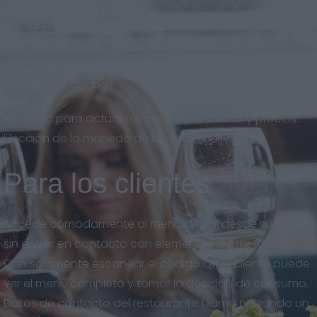
Código QR descargable en gran calidad, para imprimir
en el formato que quieras. Eslogan y descripción del
local en varios idiomas. Horarios del restaurante
(apertura y cocina).
Facilidad para actualizar cartas, productos y precios.
Elección de la moneda de la carta (bolívar).
Para los clientes
Accede cómodamente al menú digital desde su celular
sin entrar en contacto con elementos del restaurante.
Con solamente escanear el código QR el cliente puede
ver el menú completo y tomar la decisión de consumo.
Datos de contacto del restaurante (llama pulsando un