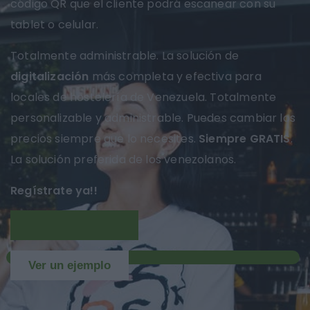
código QR que el cliente podrá escanear con su
tablet o celular.
Totalmente administrable. La solución de
digitalización
más completa y efectiva para
locales de hostelería de Venezuela. Totalmente
personalizable y administrable. Puedes cambiar los
precios siempre que lo necesites.
Siempre GRATIS
.
La solución preferida de los venezolanos.
Regístrate ya!!
Más información
NUEVO
Ver un ejemplo