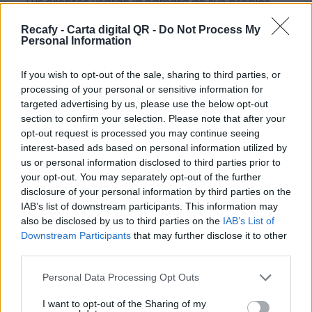
Tus clientes usarán la cámara de sus propios
smartphones para leer un simple código QR sin
Recafy - Carta digital QR -
Do Not Process My
necesidad de instalar ninguna aplicación.
Personal Information
Hacemos accesible la digitalización de la
If you wish to opt-out of the sale, sharing to third parties, or
hostelería sin importar el tamaño del negocio. Si
processing of your personal or sensitive information for
targeted advertising by us, please use the below opt-out
necesitas ayuda o no tienes tiempo, podemos
section to confirm your selection. Please note that after your
digitalizar la carta por ti.
opt-out request is processed you may continue seeing
interest-based ads based on personal information utilized by
Por eso hemos diseñado un sistema capaz de
us or personal information disclosed to third parties prior to
ayudar a tu negocio a adaptarse a las
your opt-out. You may separately opt-out of the further
circunstancias actuales que nuestro país está
disclosure of your personal information by third parties on the
IAB’s list of downstream participants. This information may
viviendo. Contamos con una carta de servicios
also be disclosed by us to third parties on the
IAB’s List of
que pueden ayudarte a aminorar las cargas de
Downstream Participants
that may further disclose it to other
trabajo en tu negocio o empresa para que
third parties.
puedas ofrecer a tus clientes la seguridad y el
Please note that this website/app uses one or more Google
Personal Data Processing Opt Outs
apoyo que merecen. Llega la transformación
services and may gather and store information including but
not limited to your visit or usage behaviour. You may click to
I want to opt-out of the Sharing of my
digital para quedarse. Menú digital QR para el