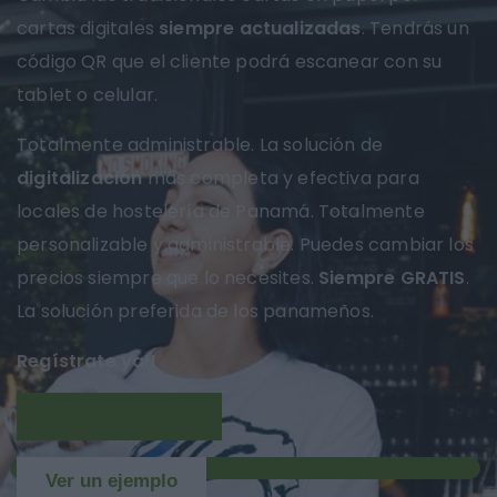
cartas digitales
siempre actualizadas
. Tendrás un
código QR que el cliente podrá escanear con su
tablet o celular.
Totalmente administrable. La solución de
digitalización
más completa y efectiva para
locales de hostelería de Panamá. Totalmente
personalizable y administrable. Puedes cambiar los
precios siempre que lo necesites.
Siempre GRATIS
.
La solución preferida de los panameños.
Regístrate ya!!
Más información
NUEVO
Ver un ejemplo