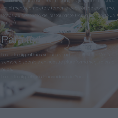
Con solamente escanear el código QR el cliente puede
ver el menú completo y tomar la decisión de consumo.
Datos de contacto del restaurante (llama pulsando un
botón).
Para todos
La carta digital más sencilla y rápida de utilizar. Menú
siempre disponible en nuestra plataforma segura en la
nube.
La carta digital más innovadora de Panamá.