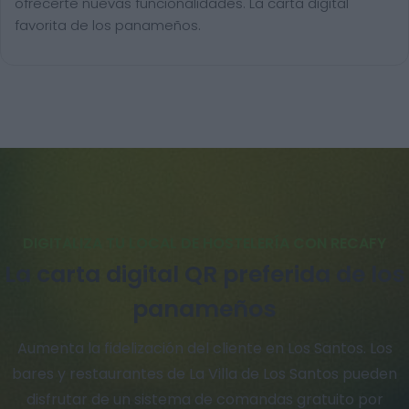
ofrecerte nuevas funcionalidades. La carta digital
favorita de los panameños.
DIGITALIZA TU LOCAL DE HOSTELERÍA CON RECAFY
La carta digital QR preferida de los
panameños
Aumenta la fidelización del cliente en Los Santos. Los
bares y restaurantes de La Villa de Los Santos pueden
disfrutar de un sistema de comandas gratuito por