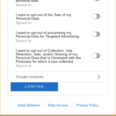
personal data.
grant or deny consent to Google and its third-party tags to
Opted In
sector gastronómico de Panamá con Recafy.
use your data for below specified purposes in below Google
consent section.
I want to opt-out of the Sale of my
Nuestra carta digital está pensada para que
Personal Data.
puedas gestionarla, pero podemos ayudarte en
Opted In
los primeros pasos. Nuestros expertos en
I want to opt-out of processing my
Personal Data for Targeted Advertising.
marketing gastronómico y diseño te
Opted In
acompañaran en el proceso.
I want to opt-out of Collection, Use,
Por eso hemos diseñado un sistema capaz de
Retention, Sale, and/or Sharing of my
Personal Data that Is Unrelated with the
ayudar a tu negocio a adaptarse a las
Purposes for which it was collected.
Opted In
circunstancias actuales que nuestro país está
viviendo. Contamos con una carta de servicios
Google consents
que pueden ayudarte a aminorar las cargas de
CONFIRM
trabajo en tu negocio o empresa para que
puedas ofrecer a tus clientes la seguridad y el
apoyo que merecen. Llega la transformación
Data Deletion
Data Access
Privacy Policy
digital para quedarse. Menú digital QR para el