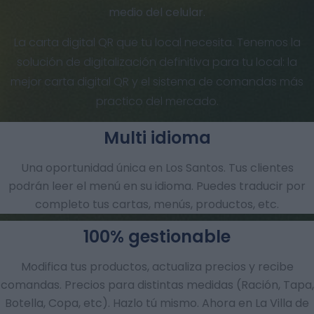
medio del celular.
La carta digital QR que tu local necesita. Tenemos la
solución de digitalización definitiva para tu local: la
mejor carta digital QR y el sistema de comandas más
practico del mercado.
Multi idioma
Una oportunidad única en Los Santos. Tus clientes
podrán leer el menú en su idioma. Puedes traducir por
completo tus cartas, menús, productos, etc.
100% gestionable
Modifica tus productos, actualiza precios y recibe
comandas.​ Precios para distintas medidas (Ración, Tapa,
Botella, Copa, etc). Hazlo tú mismo. Ahora en La Villa de