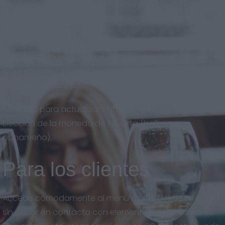
imagen de marca en todo momento. Sistema
adaptado al nuevo mercado en Panamá.
Código QR descargable en gran calidad, para imprimir
en el formato que quieras. Eslogan y descripción del
local en varios idiomas. Horarios del restaurante
(apertura y cocina).
Facilidad para actualizar cartas, productos y precios.
Elección de la moneda de la carta (balboa
panameño).
Para los clientes
Accede cómodamente al menú digital desde su celular
sin entrar en contacto con elementos del restaurante.