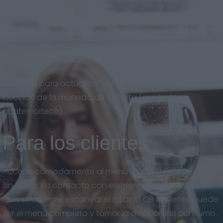
Código QR descargable en gran calidad, para imprimir
en el formato que quieras. Eslogan y descripción del
local en varios idiomas. Horarios del restaurante
(apertura y cocina).
Facilidad para actualizar cartas, productos y precios.
Elección de la moneda de la carta (quetzal
guatemalteco).
Para los clientes
Accede cómodamente al menú digital desde su celular
sin entrar en contacto con elementos del restaurante.
Con solamente escanear el código QR el cliente puede
ver el menú completo y tomar la decisión de consumo.