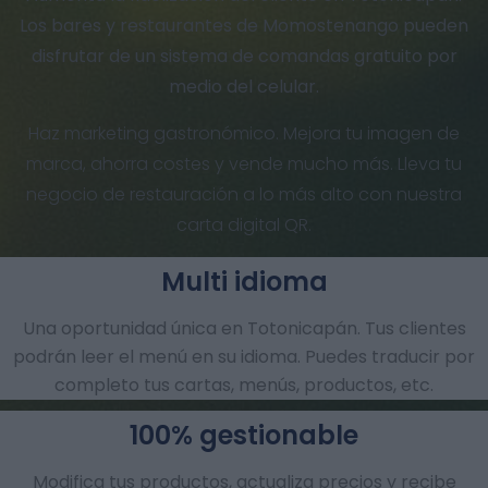
Los bares y restaurantes de Momostenango pueden
disfrutar de un sistema de comandas gratuito por
medio del celular.
Haz marketing gastronómico. Mejora tu imagen de
marca, ahorra costes y vende mucho más. Lleva tu
negocio de restauración a lo más alto con nuestra
carta digital QR.
Multi idioma
Una oportunidad única en Totonicapán. Tus clientes
podrán leer el menú en su idioma. Puedes traducir por
completo tus cartas, menús, productos, etc.
100% gestionable
Modifica tus productos, actualiza precios y recibe