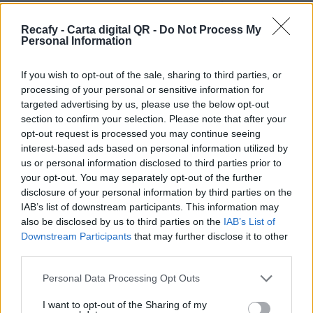
smartphones para leer un simple código QR sin
necesidad de instalar ninguna aplicación.
Recafy - Carta digital QR -
Do Not Process My
Personal Information
Si las funcionalidades de la carta digital gratuita
se te quedan cortas, tenemos una versión
If you wish to opt-out of the sale, sharing to third parties, or
processing of your personal or sensitive information for
Premium de Recafy en la que encontrarás
targeted advertising by us, please use the below opt-out
herramientas más avanzadas que mejorarán
section to confirm your selection. Please note that after your
mucho tu carta digital: Cartas dinámicas según
opt-out request is processed you may continue seeing
interest-based ads based on personal information utilized by
horario, pantallas de TV con tu menú, comandas,
us or personal information disclosed to third parties prior to
llamador de camareros…
your opt-out. You may separately opt-out of the further
disclosure of your personal information by third parties on the
Por eso hemos diseñado un sistema capaz de
IAB’s list of downstream participants. This information may
ayudar a tu negocio a adaptarse a las
also be disclosed by us to third parties on the
IAB’s List of
circunstancias actuales que nuestro país está
Downstream Participants
that may further disclose it to other
third parties.
viviendo. Contamos con una carta de servicios
que pueden ayudarte a aminorar las cargas de
Please note that this website/app uses one or more Google
Personal Data Processing Opt Outs
services and may gather and store information including but
trabajo en tu negocio o empresa para que
not limited to your visit or usage behaviour. You may click to
I want to opt-out of the Sharing of my