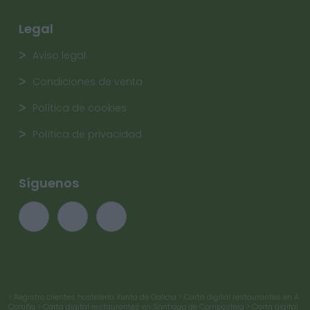
Legal
Aviso legal
Condiciones de venta
Política de cookies
Política de privacidad
Síguenos
> Registro clientes hostelería Xunta de Galicia
> Carta digital restaurantes en A
Coruña
> Carta digital restaurantes en Santiago de Compostela
> Carta digital