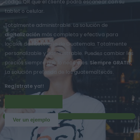
código QR que el cliente podrá escanear con su
tablet o celular.
Totalmente administrable. La solución de
digitalización
más completa y efectiva para
locales de hostelería de Guatemala. Totalmente
personalizable y administrable. Puedes cambiar los
precios siempre que lo necesites.
Siempre GRATIS
.
La solución preferida de los guatemaltecos.
Regístrate ya!!
Más información
NUEVO
Ver un ejemplo