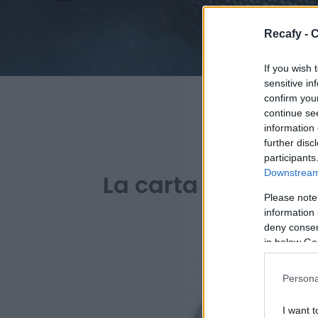
Recafy - C
If you wish 
sensitive in
confirm you
continue se
information 
further disc
PARA B
participants
Downstream 
La carta digital de
Please note
information 
deny consent
in below Go
Persona
I want t