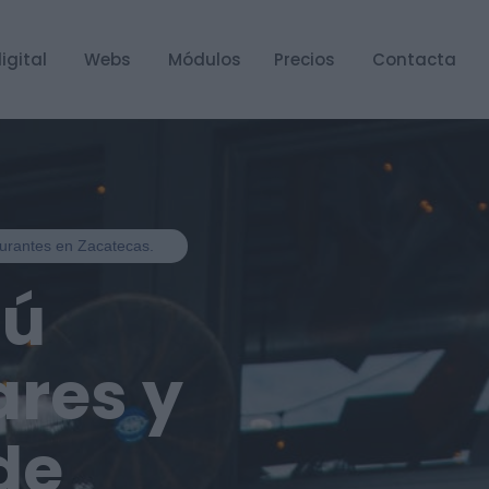
igital
Webs
Módulos
Precios
Contacta
aurantes en Zacatecas.
nú
ares y
de