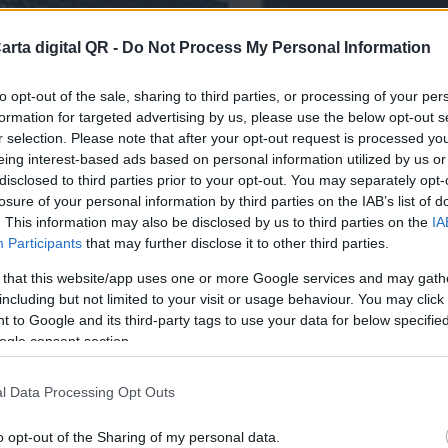
arta digital QR -
Do Not Process My Personal Information
to opt-out of the sale, sharing to third parties, or processing of your per
formation for targeted advertising by us, please use the below opt-out s
r selection. Please note that after your opt-out request is processed y
eing interest-based ads based on personal information utilized by us or
disclosed to third parties prior to your opt-out. You may separately opt-
losure of your personal information by third parties on the IAB’s list of
ARES Y RESTAURANTES DE ZACATECAS
. This information may also be disclosed by us to third parties on the
IA
Participants
that may further disclose it to other third parties.
finitiva para tu bar o resta
 that this website/app uses one or more Google services and may gath
including but not limited to your visit or usage behaviour. You may click 
 to Google and its third-party tags to use your data for below specifi
ogle consent section.
l Data Processing Opt Outs
o opt-out of the Sharing of my personal data.