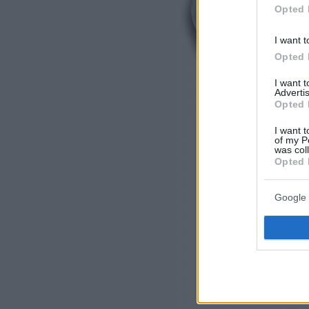
Opted 
I want t
Opted 
I want 
Advertis
Opted 
I want t
of my P
was col
Opted 
Google 