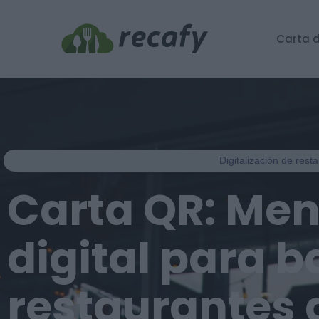
Carta d
Digitalización de rest
Carta QR: Me
digital para b
restaurantes 