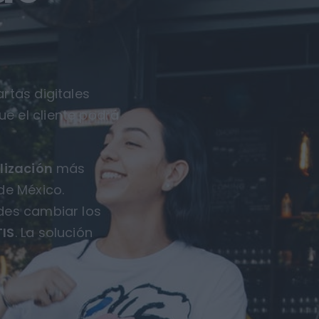
rtas digitales
ue el cliente podrá
lización
más
de México.
des cambiar los
IS
. La solución