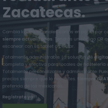
Zacatecas.
Cambia las tradicionales cartas en papel por ca
siempre actualizadas
. Tendrás un código QR q
escanear con su tablet o celular.
Totalmente administrable. La solución de
digita
completa y efectiva para locales de hostelería 
Totalmente personalizable y administrable. Pue
precios siempre que lo necesites.
Siempre GRAT
preferida de los mexicanos.
Regístrate ya!!