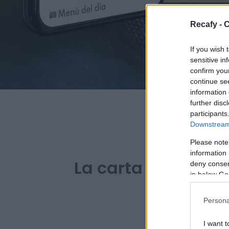
Recafy - C
If you wish 
sensitive in
confirm you
continue se
information 
further disc
participants
Downstream 
Please note
PARA BAR
information 
La carta digital de
deny consent
in below Go
Persona
I want t