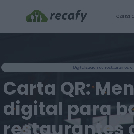
Carta d
Digitalización de restaurantes 
Carta QR: Me
digital para b
restaurantes 