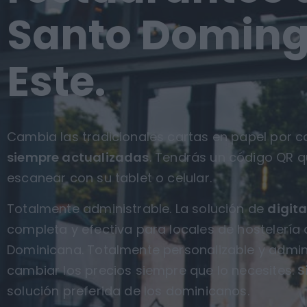
Santo Domin
Este.
Cambia las tradicionales cartas en papel por ca
siempre actualizadas
. Tendrás un código QR q
escanear con su tablet o celular.
Totalmente administrable. La solución de
digita
completa y efectiva para locales de hostelería
Dominicana. Totalmente personalizable y admin
cambiar los precios siempre que lo necesites.
S
solución preferida de los dominicanos.