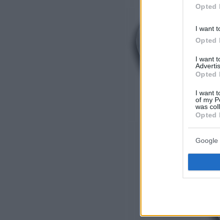
Opted 
I want t
Opted 
I want 
Advertis
Opted 
I want t
of my P
was col
Opted 
Google 