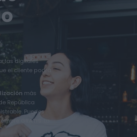
go
rtas digitales
ue el cliente podrá
lización
más
 de República
istrable. Puedes
iempre GRATIS
. La