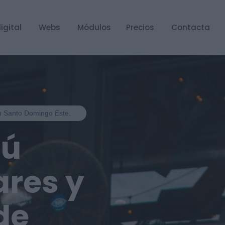
igital
Webs
Módulos
Precios
Contacta
en Santo Domingo Este.
nú
ares y
de