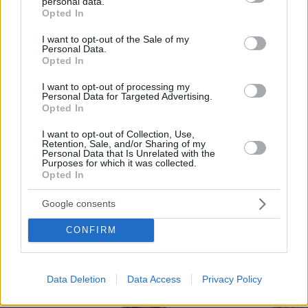
que facilita a bares y restaurantes mostrar su
personal data.
grant or deny consent to Google and its third-party tags to
Opted In
menú a los consumidores a través del móvil.
use your data for below specified purposes in below Google
consent section.
I want to opt-out of the Sale of my
Por eso hemos diseñado un sistema capaz de
Personal Data.
Opted In
ayudar a tu negocio a adaptarse a las
circunstancias actuales que nuestro país está
I want to opt-out of processing my
Personal Data for Targeted Advertising.
viviendo. Contamos con una carta de servicios
Opted In
que pueden ayudarte a aminorar las cargas de
I want to opt-out of Collection, Use,
trabajo en tu negocio o empresa para que
Retention, Sale, and/or Sharing of my
Personal Data that Is Unrelated with the
puedas ofrecer a tus clientes la seguridad y el
Purposes for which it was collected.
Opted In
apoyo que merecen. Llega la transformación
digital para quedarse. Menú digital QR para el
Google consents
sector gastronómico de México con Recafy.
CONFIRM
Data Deletion
Data Access
Privacy Policy