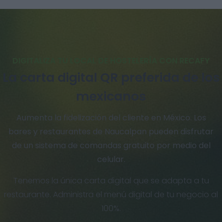
DIGITALIZA TU LOCAL DE HOSTELERÍA CON RECAFY
La carta digital QR preferida de los
mexicanos
Aumenta la fidelización del cliente en México. Los
bares y restaurantes de Naucalpan pueden disfrutar
de un sistema de comandas gratuito por medio del
celular.
Tenemos la única carta digital que se adapta a tu
restaurante. Administra el menú digital de tu negocio al
100%.