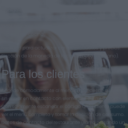
Código QR descargable en gran calidad, para imprimir
en el formato que quieras. Eslogan y descripción del
local en varios idiomas. Horarios del restaurante
(apertura y cocina).
Facilidad para actualizar cartas, productos y precios.
Elección de la moneda de la carta (peso mexicano).
Para los clientes
Accede cómodamente al menú digital desde su celular
sin entrar en contacto con elementos del restaurante.
Con solamente escanear el código QR el cliente puede
ver el menú completo y tomar la decisión de consumo.
Datos de contacto del restaurante (llama pulsando un