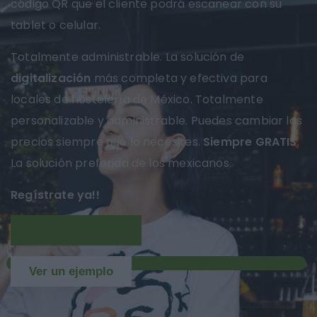
código QR que el cliente podrá escanear con su
tablet o celular.
Totalmente administrable. La solución de
digitalización
más completa y efectiva para
locales de hostelería de México. Totalmente
personalizable y administrable. Puedes cambiar los
precios siempre que lo necesites.
Siempre GRATIS
.
La solución preferida de los mexicanos.
Regístrate ya!!
Más información
NUEVO
Ver un ejemplo