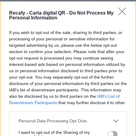
restaurante y quieres un sistema dinámico, más
allá de un simple pdf, estás en el sitio correcto.
Recafy - Carta digital QR -
Do Not Process My
Personal Information
Ofrecemos la solución de digitalización que
necesita tu establecimiento.
If you wish to opt-out of the sale, sharing to third parties, or
processing of your personal or sensitive information for
Por eso hemos diseñado un sistema capaz de
targeted advertising by us, please use the below opt-out
ayudar a tu negocio a adaptarse a las
section to confirm your selection. Please note that after your
circunstancias actuales que nuestro país está
opt-out request is processed you may continue seeing
interest-based ads based on personal information utilized by
viviendo. Contamos con una carta de servicios
us or personal information disclosed to third parties prior to
que pueden ayudarte a aminorar las cargas de
your opt-out. You may separately opt-out of the further
trabajo en tu negocio o empresa para que
disclosure of your personal information by third parties on the
IAB’s list of downstream participants. This information may
puedas ofrecer a tus clientes la seguridad y el
also be disclosed by us to third parties on the
IAB’s List of
apoyo que merecen. Llega la transformación
Downstream Participants
that may further disclose it to other
digital para quedarse. Menú digital QR para el
third parties.
sector gastronómico de México con Recafy.
Please note that this website/app uses one or more Google
Personal Data Processing Opt Outs
services and may gather and store information including but
La carta digital es una novedosa herramienta
not limited to your visit or usage behaviour. You may click to
I want to opt-out of the Sharing of my