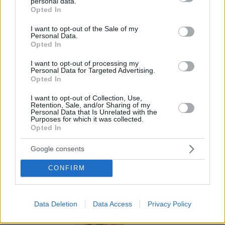
La carta digital es una novedosa herramienta
personal data.
grant or deny consent to Google and its third-party tags to
Opted In
que facilita a bares y restaurantes mostrar su
use your data for below specified purposes in below Google
consent section.
menú a los consumidores a través del móvil.
I want to opt-out of the Sale of my
Personal Data.
Opted In
Por eso hemos diseñado un sistema capaz de
ayudar a tu negocio a adaptarse a las
I want to opt-out of processing my
Personal Data for Targeted Advertising.
circunstancias actuales que nuestro país está
Opted In
viviendo. Contamos con una carta de servicios
I want to opt-out of Collection, Use,
que pueden ayudarte a aminorar las cargas de
Retention, Sale, and/or Sharing of my
Personal Data that Is Unrelated with the
trabajo en tu negocio o empresa para que
Purposes for which it was collected.
Opted In
puedas ofrecer a tus clientes la seguridad y el
apoyo que merecen. Llega la transformación
Google consents
digital para quedarse. Menú digital QR para el
CONFIRM
sector gastronómico de Costa Rica con Recafy.
Data Deletion
Data Access
Privacy Policy