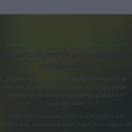
DIGITALIZA TU LOCAL DE HOSTELERÍA CON RECAFY
La carta digital QR preferida de los
costarricenses
Aumenta la fidelización del cliente en la Provincia de
San José. Los bares y restaurantes de Tarrazú pueden
disfrutar de un sistema de comandas gratuito por
medio del celular.
Tenemos la única carta digital que se adapta a tu
restaurante. Administra el menú digital de tu negocio al