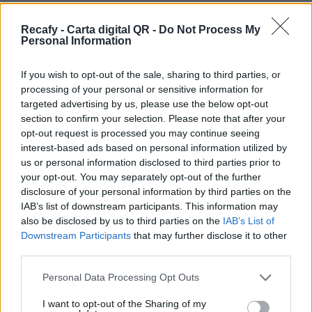
Sí estás pensando en digitalizar la carta de tu
restaurante y quieres un sistema dinámico, más
Recafy - Carta digital QR -
Do Not Process My
Personal Information
allá de un simple pdf, estás en el sitio correcto.
Ofrecemos la solución de digitalización que
If you wish to opt-out of the sale, sharing to third parties, or
necesita tu establecimiento.
processing of your personal or sensitive information for
targeted advertising by us, please use the below opt-out
Por eso hemos diseñado un sistema capaz de
section to confirm your selection. Please note that after your
ayudar a tu negocio a adaptarse a las
opt-out request is processed you may continue seeing
interest-based ads based on personal information utilized by
circunstancias actuales que nuestro país está
us or personal information disclosed to third parties prior to
viviendo. Contamos con una carta de servicios
your opt-out. You may separately opt-out of the further
que pueden ayudarte a aminorar las cargas de
disclosure of your personal information by third parties on the
IAB’s list of downstream participants. This information may
trabajo en tu negocio o empresa para que
also be disclosed by us to third parties on the
IAB’s List of
puedas ofrecer a tus clientes la seguridad y el
Downstream Participants
that may further disclose it to other
apoyo que merecen. Llega la transformación
third parties.
digital para quedarse. Menú digital QR para el
Please note that this website/app uses one or more Google
Personal Data Processing Opt Outs
sector gastronómico de Costa Rica con Recafy.
services and may gather and store information including but
not limited to your visit or usage behaviour. You may click to
I want to opt-out of the Sharing of my