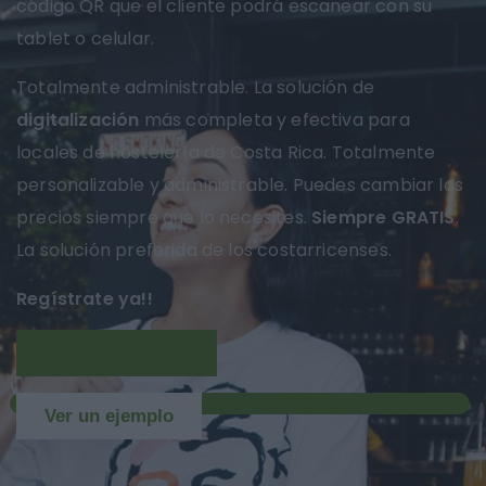
código QR que el cliente podrá escanear con su
tablet o celular.
Totalmente administrable. La solución de
digitalización
más completa y efectiva para
locales de hostelería de Costa Rica. Totalmente
personalizable y administrable. Puedes cambiar los
precios siempre que lo necesites.
Siempre GRATIS
.
La solución preferida de los costarricenses.
Regístrate ya!!
Más información
NUEVO
Ver un ejemplo