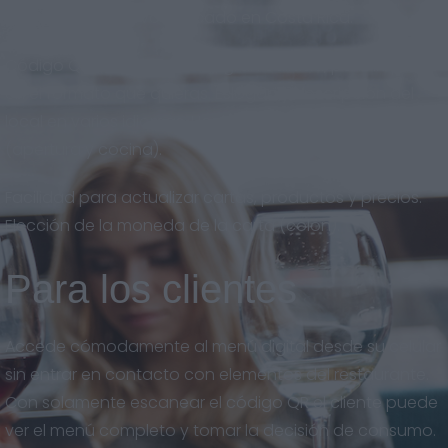
adaptado al nuevo mercado en Costa Rica.
Código QR descargable en gran calidad, para imprimir
en el formato que quieras. Eslogan y descripción del
local en varios idiomas. Horarios del restaurante
(apertura y cocina).
Facilidad para actualizar cartas, productos y precios.
Elección de la moneda de la carta (colón).
Para los clientes
Accede cómodamente al menú digital desde su celular
sin entrar en contacto con elementos del restaurante.
Con solamente escanear el código QR el cliente puede
ver el menú completo y tomar la decisión de consumo.