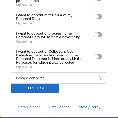
por tus clientes. Tus comensales usarán la
personal data.
grant or deny consent to Google and its third-party tags to
Opted In
cámara de sus propios teléfonos móviles para
use your data for below specified purposes in below Google
consent section.
leer un simple código QR sin necesidad de
I want to opt-out of the Sale of my
Personal Data.
instalar ninguna aplicación.
Opted In
Por eso hemos diseñado un sistema capaz de
I want to opt-out of processing my
Personal Data for Targeted Advertising.
ayudar a tu negocio a adaptarse a las
Opted In
circunstancias actuales que nuestro país está
I want to opt-out of Collection, Use,
viviendo. Contamos con una carta de servicios
Retention, Sale, and/or Sharing of my
Personal Data that Is Unrelated with the
que pueden ayudarte a aminorar las cargas de
Purposes for which it was collected.
Opted In
trabajo en tu negocio o empresa para que
puedas ofrecer a tus clientes la seguridad y el
Google consents
apoyo que merecen. Llega la transformación
CONFIRM
digital para quedarse. Menú digital QR para el
sector gastronómico de Venezuela con Recafy.
Data Deletion
Data Access
Privacy Policy