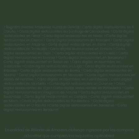
> Registro clientes hostelería Xunta de Galicia
> Carta digital restaurantes en A
Coruña
> Carta digital restaurantes en Santiago de Compostela
> Carta digital
restaurantes en Ferrol
> Carta digital restaurantes en Narón
> Carta digital
restaurantes en Oleiros
> Carta digital restaurantes en Albacete
> Carta digital
restaurantes en Alicante
> Carta digital restaurantes en Elche
> Carta digital
restaurantes en Torrevieja
> Carta digital restaurantes en Almería
> Carta
digital restaurantes en Gijón
> Carta digital restaurantes en Oviedo
> Carta
digital restaurantes en Eivissa
> Carta digital restaurantes en Barcelona
>
Carta digital restaurantes en Badalona
> Carta digital restaurantes en
Santander
> Carta digital restaurantes en Lugo
> Carta digital restaurantes en
Ribadeo
> Carta digital restaurantes en Burela
> Carta digital restaurantes en
Madrid
> Carta digital restaurantes en Móstoles
> Carta digital restaurantes en
Alcalá de Henares
> Carta digital restaurantes en Fuenlabrada
> Carta digital
restaurantes en Marbella
> Carta digital restaurantes en Ourense
> Carta
digital restaurantes en Vigo
> Carta digital restaurantes en Pontevedra
> Carta
digital restaurantes en Vilagarcía de Arousa
> Carta digital restaurantes en
Redondela
> Carta digital restaurantes en Cangas
> Carta digital restaurantes
en Marín
> Carta digital restaurantes en Ponteareas
> Carta digital
restaurantes en O Porriño
> Carta digital restaurantes en Sanxenxo
> Carta
digital restaurantes en Benidorm
En calidad de Afiliado de Amazon, obtengo ingresos por las compras
adscritas que cumplen los requisitos aplicables.