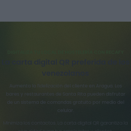
DIGITALIZA TU LOCAL DE HOSTELERÍA CON RECAFY
La carta digital QR preferida de los
venezolanos
Aumenta la fidelización del cliente en Aragua. Los
bares y restaurantes de Santa Rita pueden disfrutar
de un sistema de comandas gratuito por medio del
celular.
Minimiza los contactos. La carta digital QR garantiza la