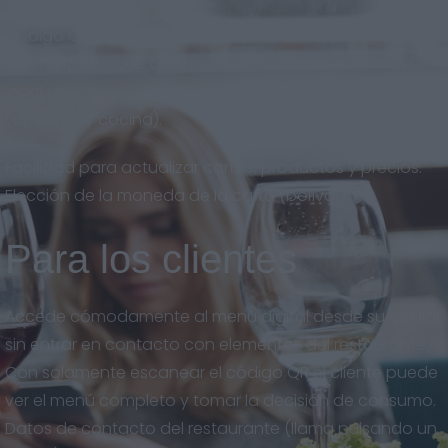
Código QR descargable en gran calidad, para imprimir
en el formato que quieras. Eslogan y descripción del
local en varios idiomas. Horarios del restaurante
(apertura y cocina).
Facilidad para actualizar cartas, productos y precios.
Elección de la moneda de la carta (bolívar).
Para los clientes
Accede cómodamente al menú digital desde su celular
sin entrar en contacto con elementos del restaurante.
Con solamente escanear el código QR el cliente puede
ver el menú completo y tomar la decisión de consumo.
Datos de contacto del restaurante (llama pulsando un