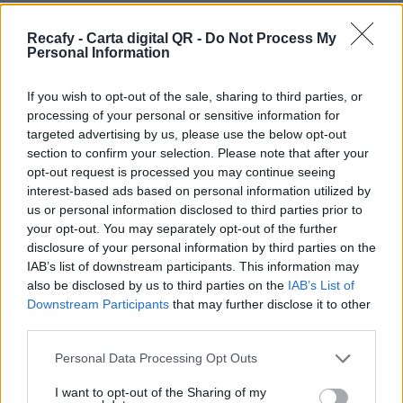
por eso podrás personalizar la carta digital con
tu imagen y color corporativo. Contáctanos
Recafy - Carta digital QR -
Do Not Process My
Personal Information
para contratar la personalización avanzada.
Por eso hemos diseñado un sistema capaz de
If you wish to opt-out of the sale, sharing to third parties, or
processing of your personal or sensitive information for
ayudar a tu negocio a adaptarse a las
targeted advertising by us, please use the below opt-out
circunstancias actuales que nuestro país está
section to confirm your selection. Please note that after your
viviendo. Contamos con una carta de servicios
opt-out request is processed you may continue seeing
interest-based ads based on personal information utilized by
que pueden ayudarte a aminorar las cargas de
us or personal information disclosed to third parties prior to
trabajo en tu negocio o empresa para que
your opt-out. You may separately opt-out of the further
puedas ofrecer a tus clientes la seguridad y el
disclosure of your personal information by third parties on the
IAB’s list of downstream participants. This information may
apoyo que merecen. Llega la transformación
also be disclosed by us to third parties on the
IAB’s List of
digital para quedarse. Menú digital QR para el
Downstream Participants
that may further disclose it to other
sector gastronómico de Venezuela con Recafy.
third parties.
Nuestra carta digital es la forma más sencilla y
Please note that this website/app uses one or more Google
Personal Data Processing Opt Outs
services and may gather and store information including but
segura de acceder a la carta de tu restaurante
not limited to your visit or usage behaviour. You may click to
I want to opt-out of the Sharing of my