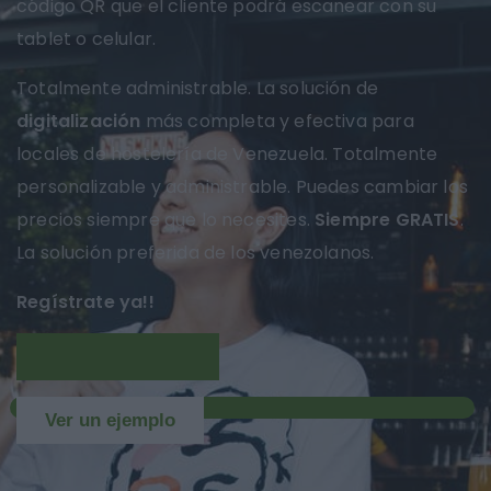
código QR que el cliente podrá escanear con su
tablet o celular.
Totalmente administrable. La solución de
digitalización
más completa y efectiva para
locales de hostelería de Venezuela. Totalmente
personalizable y administrable. Puedes cambiar los
precios siempre que lo necesites.
Siempre GRATIS
.
La solución preferida de los venezolanos.
Regístrate ya!!
Más información
NUEVO
Ver un ejemplo