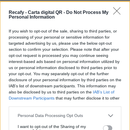
por eso podrás personalizar la carta digital con
tu imagen y color corporativo. Contáctanos
Recafy - Carta digital QR -
Do Not Process My
Personal Information
para contratar la personalización avanzada.
Por eso hemos diseñado un sistema capaz de
If you wish to opt-out of the sale, sharing to third parties, or
processing of your personal or sensitive information for
ayudar a tu negocio a adaptarse a las
targeted advertising by us, please use the below opt-out
circunstancias actuales que nuestro país está
section to confirm your selection. Please note that after your
viviendo. Contamos con una carta de servicios
opt-out request is processed you may continue seeing
interest-based ads based on personal information utilized by
que pueden ayudarte a aminorar las cargas de
us or personal information disclosed to third parties prior to
trabajo en tu negocio o empresa para que
your opt-out. You may separately opt-out of the further
puedas ofrecer a tus clientes la seguridad y el
disclosure of your personal information by third parties on the
IAB’s list of downstream participants. This information may
apoyo que merecen. Llega la transformación
also be disclosed by us to third parties on the
IAB’s List of
digital para quedarse. Menú digital QR para el
Downstream Participants
that may further disclose it to other
sector gastronómico de Chile con Recafy.
third parties.
Nuestra carta digital es la forma más sencilla y
Please note that this website/app uses one or more Google
Personal Data Processing Opt Outs
services and may gather and store information including but
segura de acceder a la carta de tu restaurante
not limited to your visit or usage behaviour. You may click to
I want to opt-out of the Sharing of my