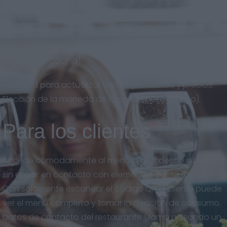
Código QR descargable en gran calidad, para imprimir
en el formato que quieras. Eslogan y descripción del
local en varios idiomas. Horarios del restaurante
(apertura y cocina).
Facilidad para actualizar cartas, productos y precios.
Elección de la moneda de la carta (peso chileno).
Para los clientes
Accede cómodamente al menú digital desde su celular
sin entrar en contacto con elementos del restaurante.
Con solamente escanear el código QR el cliente puede
ver el menú completo y tomar la decisión de consumo.
Datos de contacto del restaurante (llama pulsando un