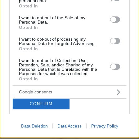
por tus clientes. Tus comensales usarán la
personal data.
grant or deny consent to Google and its third-party tags to
Opted In
cámara de sus propios teléfonos móviles para
use your data for below specified purposes in below Google
consent section.
leer un simple código QR sin necesidad de
I want to opt-out of the Sale of my
Personal Data.
instalar ninguna aplicación.
Opted In
Por eso hemos diseñado un sistema capaz de
I want to opt-out of processing my
Personal Data for Targeted Advertising.
ayudar a tu negocio a adaptarse a las
Opted In
circunstancias actuales que nuestro país está
I want to opt-out of Collection, Use,
viviendo. Contamos con una carta de servicios
Retention, Sale, and/or Sharing of my
Personal Data that Is Unrelated with the
que pueden ayudarte a aminorar las cargas de
Purposes for which it was collected.
Opted In
trabajo en tu negocio o empresa para que
puedas ofrecer a tus clientes la seguridad y el
Google consents
apoyo que merecen. Llega la transformación
CONFIRM
digital para quedarse. Menú digital QR para el
sector gastronómico de Chile con Recafy.
Data Deletion
Data Access
Privacy Policy