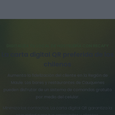
DIGITALIZA TU LOCAL DE HOSTELERÍA CON RECAFY
La carta digital QR preferida de los
chilenos
Aumenta la fidelización del cliente en la Región de
Maule. Los bares y restaurantes de Cauquenes
pueden disfrutar de un sistema de comandas gratuito
por medio del celular.
Minimiza los contactos. La carta digital QR garantiza la