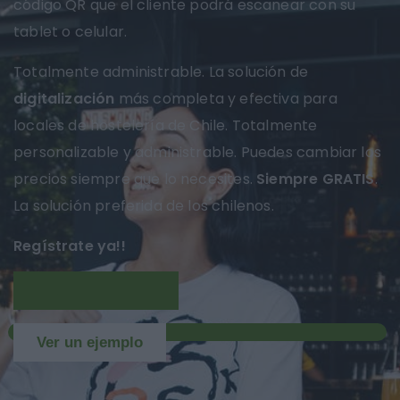
código QR que el cliente podrá escanear con su
tablet o celular.
Totalmente administrable. La solución de
digitalización
más completa y efectiva para
locales de hostelería de Chile. Totalmente
personalizable y administrable. Puedes cambiar los
precios siempre que lo necesites.
Siempre GRATIS
.
La solución preferida de los chilenos.
Regístrate ya!!
Más información
NUEVO
Ver un ejemplo