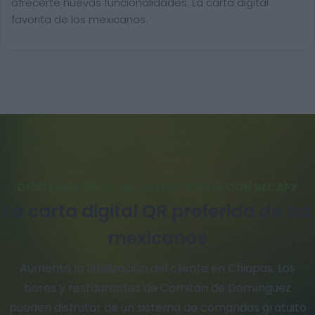
ofrecerte nuevas funcionalidades. La carta digital
favorita de los mexicanos.
DIGITALIZA TU LOCAL DE HOSTELERÍA CON RECAFY
La carta digital QR preferida de los
mexicanos
Aumenta la fidelización del cliente en Chiapas. Los
bares y restaurantes de Comitán de Domínguez
pueden disfrutar de un sistema de comandas gratuito