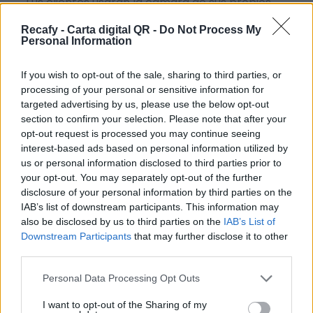
Tus clientes usarán la cámara de sus propios
smartphones para leer un simple código QR sin
Recafy - Carta digital QR -
Do Not Process My
necesidad de instalar ninguna aplicación.
Personal Information
Hacemos accesible la digitalización de la
If you wish to opt-out of the sale, sharing to third parties, or
hostelería sin importar el tamaño del negocio. Si
processing of your personal or sensitive information for
targeted advertising by us, please use the below opt-out
necesitas ayuda o no tienes tiempo, podemos
section to confirm your selection. Please note that after your
digitalizar la carta por ti.
opt-out request is processed you may continue seeing
interest-based ads based on personal information utilized by
Por eso hemos diseñado un sistema capaz de
us or personal information disclosed to third parties prior to
ayudar a tu negocio a adaptarse a las
your opt-out. You may separately opt-out of the further
circunstancias actuales que nuestro país está
disclosure of your personal information by third parties on the
IAB’s list of downstream participants. This information may
viviendo. Contamos con una carta de servicios
also be disclosed by us to third parties on the
IAB’s List of
que pueden ayudarte a aminorar las cargas de
Downstream Participants
that may further disclose it to other
trabajo en tu negocio o empresa para que
third parties.
puedas ofrecer a tus clientes la seguridad y el
Please note that this website/app uses one or more Google
Personal Data Processing Opt Outs
apoyo que merecen. Llega la transformación
services and may gather and store information including but
not limited to your visit or usage behaviour. You may click to
I want to opt-out of the Sharing of my
digital para quedarse. Menú digital QR para el