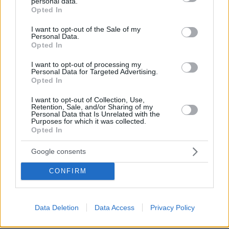
personal data.
grant or deny consent to Google and its third-party tags to
Opted In
sector gastronómico de México con Recafy.
use your data for below specified purposes in below Google
consent section.
I want to opt-out of the Sale of my
Pásate a la carta digital QR. Nuestra sistema es
Personal Data.
cómodo, rápido, sencillo y elegante. Con la carta
Opted In
digital tus clientes accederán a todo el
I want to opt-out of processing my
Personal Data for Targeted Advertising.
contenido de tu carta de manera visual e
Opted In
interactiva.
I want to opt-out of Collection, Use,
Por eso hemos diseñado un sistema capaz de
Retention, Sale, and/or Sharing of my
Personal Data that Is Unrelated with the
ayudar a tu negocio a adaptarse a las
Purposes for which it was collected.
Opted In
circunstancias actuales que nuestro país está
viviendo. Contamos con una carta de servicios
Google consents
que pueden ayudarte a aminorar las cargas de
CONFIRM
trabajo en tu negocio o empresa para que
puedas ofrecer a tus clientes la seguridad y el
apoyo que merecen. Llega la transformación
Data Deletion
Data Access
Privacy Policy
digital para quedarse. Menú digital QR para el