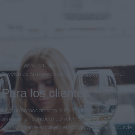
imagen de marca en todo momento. Sistema
adaptado al nuevo mercado en México.
Código QR descargable en gran calidad, para imprimir
en el formato que quieras. Eslogan y descripción del
local en varios idiomas. Horarios del restaurante
(apertura y cocina).
Facilidad para actualizar cartas, productos y precios.
Elección de la moneda de la carta (peso mexicano).
Para los clientes
Accede cómodamente al menú digital desde su celular
sin entrar en contacto con elementos del restaurante.
Con solamente escanear el código QR el cliente puede