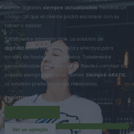
cartas digitales
siempre actualizadas
. Tendrás un
código QR que el cliente podrá escanear con su
tablet o celular.
Totalmente administrable. La solución de
digitalización
más completa y efectiva para
locales de hostelería de México. Totalmente
personalizable y administrable. Puedes cambiar los
precios siempre que lo necesites.
Siempre GRATIS
.
La solución preferida de los mexicanos.
Regístrate ya!!
Más información
NUEVO
Ver un ejemplo