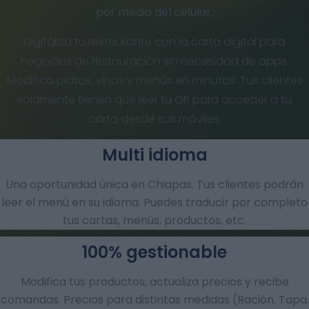
por medio del celular.
Digitaliza tu restaurante con la carta digital para
negocios de restauración sin necesidad de apps.
Modifica platos, vinos y menús en minutos. Tus clientes
solamente tienen que leer tu QR para acceder a tu
carta desde sus móviles.
Multi idioma
Una oportunidad única en Chiapas. Tus clientes podrán
leer el menú en su idioma. Puedes traducir por completo
tus cartas, menús, productos, etc.
100% gestionable
Modifica tus productos, actualiza precios y recibe
comandas.​ Precios para distintas medidas (Ración, Tapa,