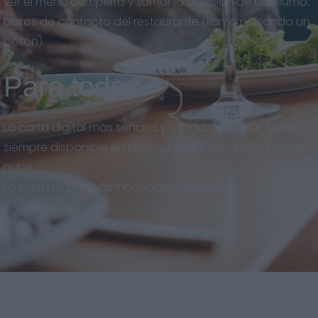
ver el menú completo y tomar la decisión de consumo.
Datos de contacto del restaurante (llama pulsando un
botón).
Para todos
La carta digital más sencilla y rápida de utilizar. Menú
siempre disponible en nuestra plataforma segura en la
nube.
La carta digital más innovadora de México.