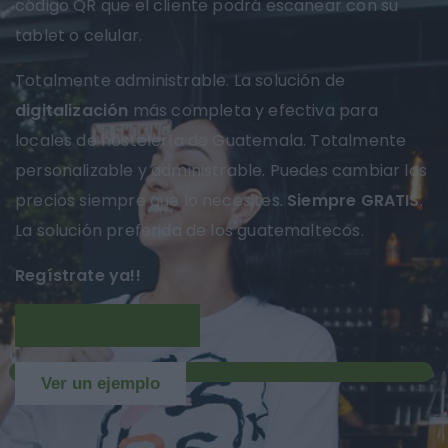
código QR que el cliente podrá escanear con su
tablet o celular.
Totalmente administrable. La solución de
digitalización
más completa y efectiva para
locales de hostelería de Guatemala. Totalmente
personalizable y administrable. Puedes cambiar los
precios siempre que lo necesites.
Siempre GRATIS
.
La solución preferida de los guatemaltecos.
Regístrate ya!!
Más información
NUEVO
Ver un ejemplo