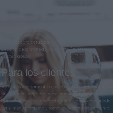
Código QR descargable en gran calidad, para imprimir
en el formato que quieras. Eslogan y descripción del
local en varios idiomas. Horarios del restaurante
(apertura y cocina).
Facilidad para actualizar cartas, productos y precios.
Elección de la moneda de la carta (quetzal
guatemalteco).
Para los clientes
Accede cómodamente al menú digital desde su celular
sin entrar en contacto con elementos del restaurante.
Con solamente escanear el código QR el cliente puede
ver el menú completo y tomar la decisión de consumo.