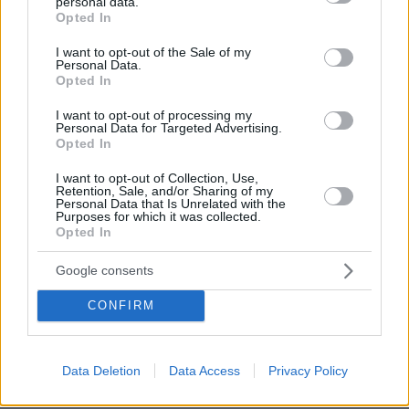
personal data.
grant or deny consent to Google and its third-party tags to
Opted In
Nuestra carta digital está pensada para que
use your data for below specified purposes in below Google
consent section.
puedas gestionarla, pero podemos ayudarte en
I want to opt-out of the Sale of my
Personal Data.
los primeros pasos. Nuestros expertos en
Opted In
marketing gastronómico y diseño te
I want to opt-out of processing my
acompañaran en el proceso.
Personal Data for Targeted Advertising.
Opted In
Por eso hemos diseñado un sistema capaz de
I want to opt-out of Collection, Use,
ayudar a tu negocio a adaptarse a las
Retention, Sale, and/or Sharing of my
Personal Data that Is Unrelated with the
circunstancias actuales que nuestro país está
Purposes for which it was collected.
Opted In
viviendo. Contamos con una carta de servicios
que pueden ayudarte a aminorar las cargas de
Google consents
trabajo en tu negocio o empresa para que
CONFIRM
puedas ofrecer a tus clientes la seguridad y el
apoyo que merecen. Llega la transformación
digital para quedarse. Menú digital QR para el
Data Deletion
Data Access
Privacy Policy
sector gastronómico de Guatemala con