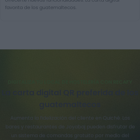
favorita de los guatemaltecos.
DIGITALIZA TU LOCAL DE HOSTELERÍA CON RECAFY
La carta digital QR preferida de los
guatemaltecos
Aumenta la fidelización del cliente en Quiché. Los
bares y restaurantes de Joyabaj pueden disfrutar de
un sistema de comandas gratuito por medio del