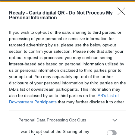
Sí estás pensando en digitalizar la carta de tu
restaurante y quieres un sistema dinámico, más
Recafy - Carta digital QR -
Do Not Process My
Personal Information
allá de un simple pdf, estás en el sitio correcto.
Ofrecemos la solución de digitalización que
If you wish to opt-out of the sale, sharing to third parties, or
necesita tu establecimiento.
processing of your personal or sensitive information for
targeted advertising by us, please use the below opt-out
Por eso hemos diseñado un sistema capaz de
section to confirm your selection. Please note that after your
ayudar a tu negocio a adaptarse a las
opt-out request is processed you may continue seeing
interest-based ads based on personal information utilized by
circunstancias actuales que nuestro país está
us or personal information disclosed to third parties prior to
viviendo. Contamos con una carta de servicios
your opt-out. You may separately opt-out of the further
que pueden ayudarte a aminorar las cargas de
disclosure of your personal information by third parties on the
IAB’s list of downstream participants. This information may
trabajo en tu negocio o empresa para que
also be disclosed by us to third parties on the
IAB’s List of
puedas ofrecer a tus clientes la seguridad y el
Downstream Participants
that may further disclose it to other
apoyo que merecen. Llega la transformación
third parties.
digital para quedarse. Menú digital QR para el
Please note that this website/app uses one or more Google
Personal Data Processing Opt Outs
sector gastronómico de Guatemala con
services and may gather and store information including but
not limited to your visit or usage behaviour. You may click to
I want to opt-out of the Sharing of my
Recafy.