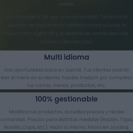
celular.
La carta digital QR que tu local necesita. Tenemos la
solución de digitalización definitiva para tu local: la
mejor carta digital QR y el sistema de comandas más
practico del mercado.
Multi idioma
Una oportunidad única en Quiché. Tus clientes podrán
leer el menú en su idioma. Puedes traducir por completo
tus cartas, menús, productos, etc.
100% gestionable
Modifica tus productos, actualiza precios y recibe
comandas.​ Precios para distintas medidas (Ración, Tapa,
Botella, Copa, etc). Hazlo tú mismo. Ahora en Joyabaj.