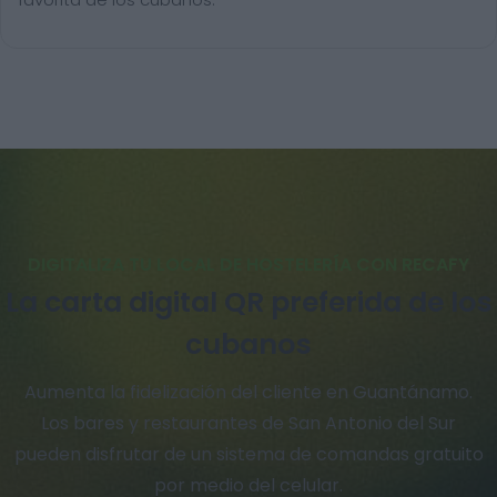
DIGITALIZA TU LOCAL DE HOSTELERÍA CON RECAFY
La carta digital QR preferida de los
cubanos
Aumenta la fidelización del cliente en Guantánamo.
Los bares y restaurantes de San Antonio del Sur
pueden disfrutar de un sistema de comandas gratuito
por medio del celular.