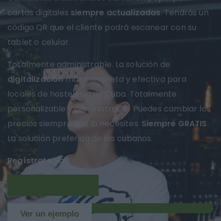
cartas digitales
siempre actualizadas
. Tendrás un
código QR que el cliente podrá escanear con su
tablet o celular.
Totalmente administrable. La solución de
digitalización
más completa y efectiva para
locales de hostelería de Cuba. Totalmente
personalizable y administrable. Puedes cambiar los
precios siempre que lo necesites.
Siempre GRATIS
.
La solución preferida de los cubanos.
Regístrate ya!!
Más información
NUEVO
Ver un ejemplo