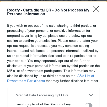
smartphones para leer un simple código QR sin
necesidad de instalar ninguna aplicación.
Recafy - Carta digital QR -
Do Not Process My
Personal Information
Hacemos accesible la digitalización de la
hostelería sin importar el tamaño del negocio. Si
If you wish to opt-out of the sale, sharing to third parties, or
necesitas ayuda o no tienes tiempo, podemos
processing of your personal or sensitive information for
targeted advertising by us, please use the below opt-out
digitalizar la carta por ti.
section to confirm your selection. Please note that after your
Por eso hemos diseñado un sistema capaz de
opt-out request is processed you may continue seeing
interest-based ads based on personal information utilized by
ayudar a tu negocio a adaptarse a las
us or personal information disclosed to third parties prior to
circunstancias actuales que nuestro país está
your opt-out. You may separately opt-out of the further
viviendo. Contamos con una carta de servicios
disclosure of your personal information by third parties on the
IAB’s list of downstream participants. This information may
que pueden ayudarte a aminorar las cargas de
also be disclosed by us to third parties on the
IAB’s List of
trabajo en tu negocio o empresa para que
Downstream Participants
that may further disclose it to other
puedas ofrecer a tus clientes la seguridad y el
third parties.
apoyo que merecen. Llega la transformación
Please note that this website/app uses one or more Google
Personal Data Processing Opt Outs
digital para quedarse. Menú digital QR para el
services and may gather and store information including but
not limited to your visit or usage behaviour. You may click to
I want to opt-out of the Sharing of my
sector gastronómico de Cuba con Recafy.