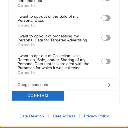
personal data.
grant or deny consent to Google and its third-party tags to
Opted In
use your data for below specified purposes in below Google
Pásate a la carta digital QR. Nuestra sistema es
consent section.
I want to opt-out of the Sale of my
cómodo, rápido, sencillo y elegante. Con la carta
Personal Data.
digital tus clientes accederán a todo el
Opted In
contenido de tu carta de manera visual e
I want to opt-out of processing my
Personal Data for Targeted Advertising.
interactiva.
Opted In
Por eso hemos diseñado un sistema capaz de
I want to opt-out of Collection, Use,
ayudar a tu negocio a adaptarse a las
Retention, Sale, and/or Sharing of my
Personal Data that Is Unrelated with the
circunstancias actuales que nuestro país está
Purposes for which it was collected.
Opted In
viviendo. Contamos con una carta de servicios
que pueden ayudarte a aminorar las cargas de
Google consents
trabajo en tu negocio o empresa para que
CONFIRM
puedas ofrecer a tus clientes la seguridad y el
apoyo que merecen. Llega la transformación
digital para quedarse. Menú digital QR para el
Data Deletion
Data Access
Privacy Policy
sector gastronómico de Cuba con Recafy.