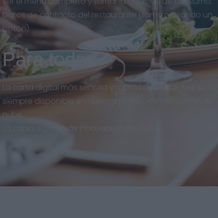
ver el menú completo y tomar la decisión de consumo.
Datos de contacto del restaurante (llama pulsando un
botón).
Para todos
La carta digital más sencilla y rápida de utilizar. Menú
siempre disponible en nuestra plataforma segura en la
nube.
La carta digital más innovadora de Cuba.