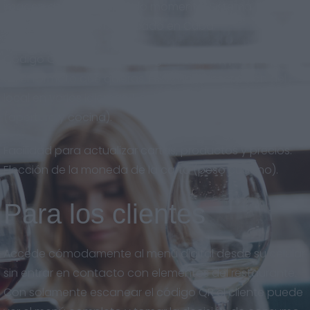
imagen de marca en todo momento. Sistema
adaptado al nuevo mercado en Cuba.
Código QR descargable en gran calidad, para imprimir
en el formato que quieras. Eslogan y descripción del
local en varios idiomas. Horarios del restaurante
(apertura y cocina).
Facilidad para actualizar cartas, productos y precios.
Elección de la moneda de la carta (peso cubano).
Para los clientes
Accede cómodamente al menú digital desde su celular
sin entrar en contacto con elementos del restaurante.
Con solamente escanear el código QR el cliente puede