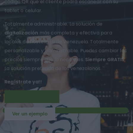
código QR que el cliente podrá escanear con su
tablet o celular.
Totalmente administrable. La solución de
digitalización
más completa y efectiva para
locales de hostelería de Venezuela. Totalmente
personalizable y administrable. Puedes cambiar los
precios siempre que lo necesites.
Siempre GRATIS
.
La solución preferida de los venezolanos.
Regístrate ya!!
Más información
NUEVO
Ver un ejemplo