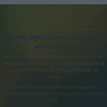
DIGITALIZA TU LOCAL DE HOSTELERÍA CON RECAFY
La carta digital QR preferida de los
venezolanos
Aumenta la fidelización del cliente en Portuguesa. Los
bares y restaurantes de Guanare pueden disfrutar de
un sistema de comandas gratuito por medio del
celular.
Tenemos la única carta digital que se adapta a tu
restaurante. Administra el menú digital de tu negocio al
100%.