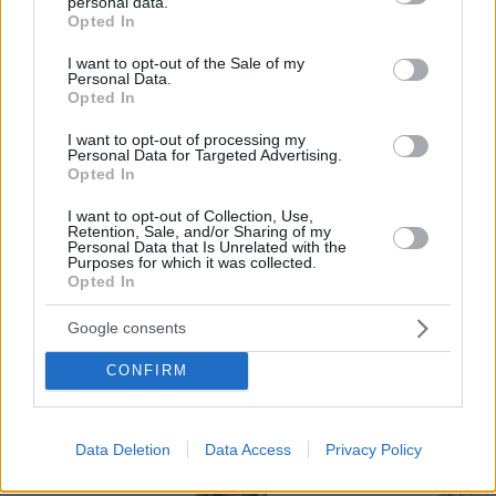
que facilita a bares y restaurantes mostrar su
personal data.
grant or deny consent to Google and its third-party tags to
Opted In
menú a los consumidores a través del móvil.
use your data for below specified purposes in below Google
consent section.
I want to opt-out of the Sale of my
Por eso hemos diseñado un sistema capaz de
Personal Data.
Opted In
ayudar a tu negocio a adaptarse a las
circunstancias actuales que nuestro país está
I want to opt-out of processing my
Personal Data for Targeted Advertising.
viviendo. Contamos con una carta de servicios
Opted In
que pueden ayudarte a aminorar las cargas de
I want to opt-out of Collection, Use,
trabajo en tu negocio o empresa para que
Retention, Sale, and/or Sharing of my
Personal Data that Is Unrelated with the
puedas ofrecer a tus clientes la seguridad y el
Purposes for which it was collected.
Opted In
apoyo que merecen. Llega la transformación
digital para quedarse. Menú digital QR para el
Google consents
sector gastronómico de Venezuela con Recafy.
CONFIRM
Data Deletion
Data Access
Privacy Policy