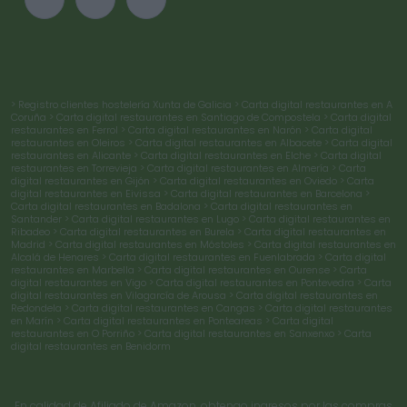
> Registro clientes hostelería Xunta de Galicia
> Carta digital restaurantes en A
Coruña
> Carta digital restaurantes en Santiago de Compostela
> Carta digital
restaurantes en Ferrol
> Carta digital restaurantes en Narón
> Carta digital
restaurantes en Oleiros
> Carta digital restaurantes en Albacete
> Carta digital
restaurantes en Alicante
> Carta digital restaurantes en Elche
> Carta digital
restaurantes en Torrevieja
> Carta digital restaurantes en Almería
> Carta
digital restaurantes en Gijón
> Carta digital restaurantes en Oviedo
> Carta
digital restaurantes en Eivissa
> Carta digital restaurantes en Barcelona
>
Carta digital restaurantes en Badalona
> Carta digital restaurantes en
Santander
> Carta digital restaurantes en Lugo
> Carta digital restaurantes en
Ribadeo
> Carta digital restaurantes en Burela
> Carta digital restaurantes en
Madrid
> Carta digital restaurantes en Móstoles
> Carta digital restaurantes en
Alcalá de Henares
> Carta digital restaurantes en Fuenlabrada
> Carta digital
restaurantes en Marbella
> Carta digital restaurantes en Ourense
> Carta
digital restaurantes en Vigo
> Carta digital restaurantes en Pontevedra
> Carta
digital restaurantes en Vilagarcía de Arousa
> Carta digital restaurantes en
Redondela
> Carta digital restaurantes en Cangas
> Carta digital restaurantes
en Marín
> Carta digital restaurantes en Ponteareas
> Carta digital
restaurantes en O Porriño
> Carta digital restaurantes en Sanxenxo
> Carta
digital restaurantes en Benidorm
En calidad de Afiliado de Amazon, obtengo ingresos por las compras