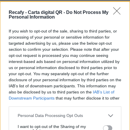
restaurante y quieres un sistema dinámico, más
allá de un simple pdf, estás en el sitio correcto.
Recafy - Carta digital QR -
Do Not Process My
Personal Information
Ofrecemos la solución de digitalización que
necesita tu establecimiento.
If you wish to opt-out of the sale, sharing to third parties, or
processing of your personal or sensitive information for
Por eso hemos diseñado un sistema capaz de
targeted advertising by us, please use the below opt-out
ayudar a tu negocio a adaptarse a las
section to confirm your selection. Please note that after your
circunstancias actuales que nuestro país está
opt-out request is processed you may continue seeing
interest-based ads based on personal information utilized by
viviendo. Contamos con una carta de servicios
us or personal information disclosed to third parties prior to
que pueden ayudarte a aminorar las cargas de
your opt-out. You may separately opt-out of the further
trabajo en tu negocio o empresa para que
disclosure of your personal information by third parties on the
IAB’s list of downstream participants. This information may
puedas ofrecer a tus clientes la seguridad y el
also be disclosed by us to third parties on the
IAB’s List of
apoyo que merecen. Llega la transformación
Downstream Participants
that may further disclose it to other
digital para quedarse. Menú digital QR para el
third parties.
sector gastronómico de Venezuela con Recafy.
Please note that this website/app uses one or more Google
Personal Data Processing Opt Outs
services and may gather and store information including but
La carta digital es una novedosa herramienta
not limited to your visit or usage behaviour. You may click to
I want to opt-out of the Sharing of my