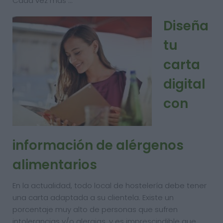
Cada vez más …
Diseña
tu
carta
digital
con
información de alérgenos
alimentarios
En la actualidad, todo local de hostelería debe tener
una carta adaptada a su clientela. Existe un
porcentaje muy alto de personas que sufren
intolerancias y/o alergias, y es imprescindible que