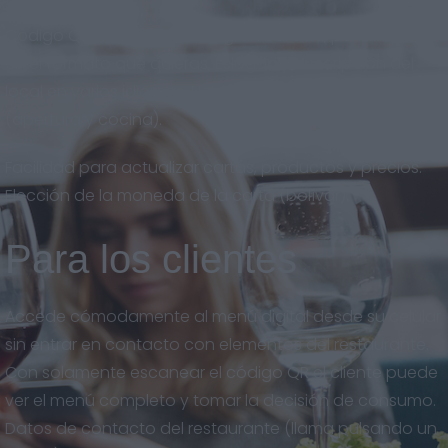
Código QR descargable en gran calidad, para imprimir
en el formato que quieras. Eslogan y descripción del
local en varios idiomas. Horarios del restaurante
(apertura y cocina).
Facilidad para actualizar cartas, productos y precios.
Elección de la moneda de la carta (bolívar).
Para los clientes
Accede cómodamente al menú digital desde su celular
sin entrar en contacto con elementos del restaurante.
Con solamente escanear el código QR el cliente puede
ver el menú completo y tomar la decisión de consumo.
Datos de contacto del restaurante (llama pulsando un