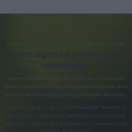
DIGITALIZA TU LOCAL DE HOSTELERÍA CON RECAFY
La carta digital QR preferida de los
colombianos
Aumenta la fidelización del cliente en Córdoba. Los
bares y restaurantes de Lorica pueden disfrutar de un
sistema de comandas gratuito por medio del celular.
La carta digital QR que tu local necesita. Tenemos la
solución de digitalización definitiva para tu local: la
mejor carta digital QR y el sistema de comandas más