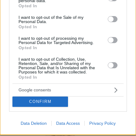
los primeros pasos. Nuestros expertos en
personal data.
grant or deny consent to Google and its third-party tags to
Opted In
marketing gastronómico y diseño te
use your data for below specified purposes in below Google
consent section.
acompañaran en el proceso.
I want to opt-out of the Sale of my
Personal Data.
Opted In
Por eso hemos diseñado un sistema capaz de
ayudar a tu negocio a adaptarse a las
I want to opt-out of processing my
Personal Data for Targeted Advertising.
circunstancias actuales que nuestro país está
Opted In
viviendo. Contamos con una carta de servicios
I want to opt-out of Collection, Use,
que pueden ayudarte a aminorar las cargas de
Retention, Sale, and/or Sharing of my
Personal Data that Is Unrelated with the
trabajo en tu negocio o empresa para que
Purposes for which it was collected.
Opted In
puedas ofrecer a tus clientes la seguridad y el
apoyo que merecen. Llega la transformación
Google consents
digital para quedarse. Menú digital QR para el
CONFIRM
sector gastronómico de Colombia con Recafy.
Data Deletion
Data Access
Privacy Policy