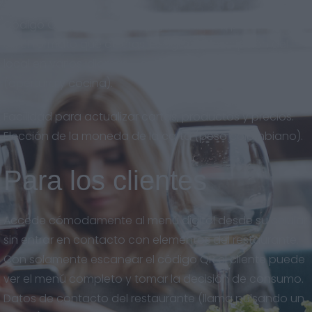
Código QR descargable en gran calidad, para imprimir
en el formato que quieras. Eslogan y descripción del
local en varios idiomas. Horarios del restaurante
(apertura y cocina).
Facilidad para actualizar cartas, productos y precios.
Elección de la moneda de la carta (peso colombiano).
Para los clientes
Accede cómodamente al menú digital desde su celular
sin entrar en contacto con elementos del restaurante.
Con solamente escanear el código QR el cliente puede
ver el menú completo y tomar la decisión de consumo.
Datos de contacto del restaurante (llama pulsando un