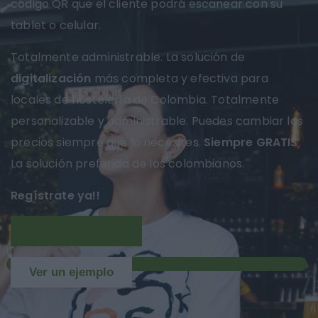
código QR que el cliente podrá escanear con su
tablet o celular.
Totalmente administrable. La solución de
digitalización
más completa y efectiva para
locales de hostelería de Colombia. Totalmente
personalizable y administrable. Puedes cambiar los
precios siempre que lo necesites.
Siempre GRATIS
.
La solución preferida de los colombianos.
Regístrate ya!!
Más información
NUEVO
Ver un ejemplo