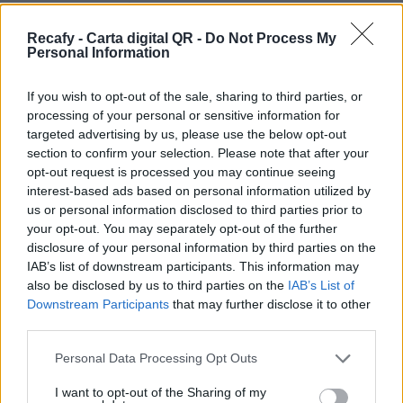
por eso podrás personalizar la carta digital con
tu imagen y color corporativo. Contáctanos
Recafy - Carta digital QR -
Do Not Process My
Personal Information
para contratar la personalización avanzada.
Por eso hemos diseñado un sistema capaz de
If you wish to opt-out of the sale, sharing to third parties, or
processing of your personal or sensitive information for
ayudar a tu negocio a adaptarse a las
targeted advertising by us, please use the below opt-out
circunstancias actuales que nuestro país está
section to confirm your selection. Please note that after your
viviendo. Contamos con una carta de servicios
opt-out request is processed you may continue seeing
interest-based ads based on personal information utilized by
que pueden ayudarte a aminorar las cargas de
us or personal information disclosed to third parties prior to
trabajo en tu negocio o empresa para que
your opt-out. You may separately opt-out of the further
puedas ofrecer a tus clientes la seguridad y el
disclosure of your personal information by third parties on the
IAB’s list of downstream participants. This information may
apoyo que merecen. Llega la transformación
also be disclosed by us to third parties on the
IAB’s List of
digital para quedarse. Menú digital QR para el
Downstream Participants
that may further disclose it to other
sector gastronómico de Colombia con Recafy.
third parties.
Nuestra carta digital está pensada para que
Please note that this website/app uses one or more Google
Personal Data Processing Opt Outs
services and may gather and store information including but
puedas gestionarla, pero podemos ayudarte en
not limited to your visit or usage behaviour. You may click to
I want to opt-out of the Sharing of my