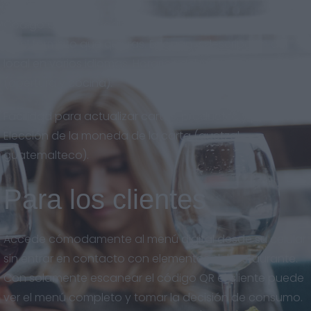
Código QR descargable en gran calidad, para imprimir
en el formato que quieras. Eslogan y descripción del
local en varios idiomas. Horarios del restaurante
(apertura y cocina).
Facilidad para actualizar cartas, productos y precios.
Elección de la moneda de la carta (quetzal
guatemalteco).
Para los clientes
Accede cómodamente al menú digital desde su celular
sin entrar en contacto con elementos del restaurante.
Con solamente escanear el código QR el cliente puede
ver el menú completo y tomar la decisión de consumo.