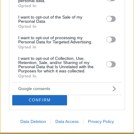
Tenemos la única carta digital que se adapta a
personal data.
grant or deny consent to Google and its third-party tags to
Opted In
tu restaurante. Administra el menú digital de tu
use your data for below specified purposes in below Google
consent section.
negocio al 100%.
I want to opt-out of the Sale of my
Personal Data.
Opted In
Por eso hemos diseñado un sistema capaz de
ayudar a tu negocio a adaptarse a las
I want to opt-out of processing my
Personal Data for Targeted Advertising.
circunstancias actuales que nuestro país está
Opted In
viviendo. Contamos con una carta de servicios
I want to opt-out of Collection, Use,
que pueden ayudarte a aminorar las cargas de
Retention, Sale, and/or Sharing of my
Personal Data that Is Unrelated with the
trabajo en tu negocio o empresa para que
Purposes for which it was collected.
Opted In
puedas ofrecer a tus clientes la seguridad y el
apoyo que merecen. Llega la transformación
Google consents
digital para quedarse. Menú digital QR para el
CONFIRM
sector gastronómico de Guatemala con
Recafy.
Data Deletion
Data Access
Privacy Policy