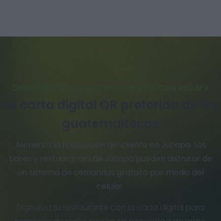
DIGITALIZA TU LOCAL DE HOSTELERÍA CON RECAFY
La carta digital QR preferida de los
guatemaltecos
Aumenta la fidelización del cliente en Jutiapa. Los
bares y restaurantes de Jutiapa pueden disfrutar de
un sistema de comandas gratuito por medio del
celular.
Digitaliza tu restaurante con la carta digital para