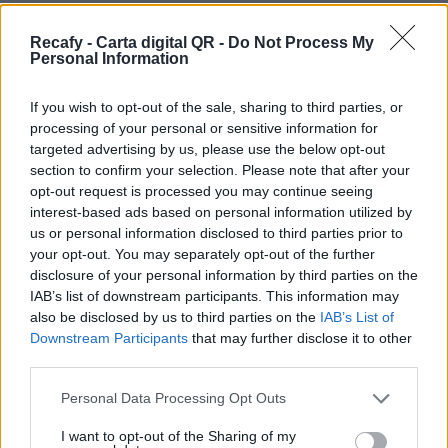
Hacemos accesible la digitalización de la
hostelería sin importar el tamaño del negocio. Si
Recafy - Carta digital QR -
Do Not Process My
Personal Information
necesitas ayuda o no tienes tiempo, podemos
digitalizar la carta por ti.
If you wish to opt-out of the sale, sharing to third parties, or
processing of your personal or sensitive information for
Por eso hemos diseñado un sistema capaz de
targeted advertising by us, please use the below opt-out
ayudar a tu negocio a adaptarse a las
section to confirm your selection. Please note that after your
circunstancias actuales que nuestro país está
opt-out request is processed you may continue seeing
interest-based ads based on personal information utilized by
viviendo. Contamos con una carta de servicios
us or personal information disclosed to third parties prior to
que pueden ayudarte a aminorar las cargas de
your opt-out. You may separately opt-out of the further
trabajo en tu negocio o empresa para que
disclosure of your personal information by third parties on the
IAB’s list of downstream participants. This information may
puedas ofrecer a tus clientes la seguridad y el
also be disclosed by us to third parties on the
IAB’s List of
apoyo que merecen. Llega la transformación
Downstream Participants
that may further disclose it to other
digital para quedarse. Menú digital QR para el
third parties.
sector gastronómico de Guatemala con
Please note that this website/app uses one or more Google
Personal Data Processing Opt Outs
Recafy.
services and may gather and store information including but
not limited to your visit or usage behaviour. You may click to
I want to opt-out of the Sharing of my