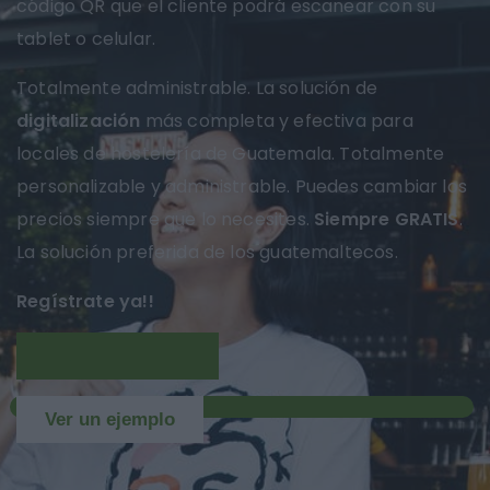
código QR que el cliente podrá escanear con su
tablet o celular.
Totalmente administrable. La solución de
digitalización
más completa y efectiva para
locales de hostelería de Guatemala. Totalmente
personalizable y administrable. Puedes cambiar los
precios siempre que lo necesites.
Siempre GRATIS
.
La solución preferida de los guatemaltecos.
Regístrate ya!!
Más información
NUEVO
Ver un ejemplo