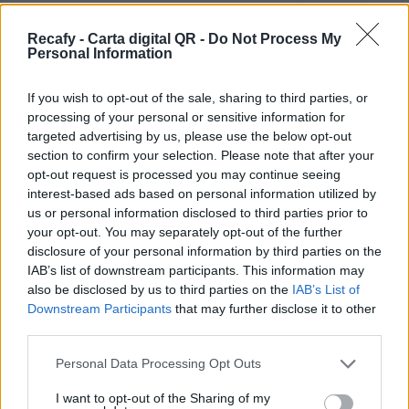
restaurante y quieres un sistema dinámico, más
allá de un simple pdf, estás en el sitio correcto.
Recafy - Carta digital QR -
Do Not Process My
Personal Information
Ofrecemos la solución de digitalización que
necesita tu establecimiento.
If you wish to opt-out of the sale, sharing to third parties, or
processing of your personal or sensitive information for
Por eso hemos diseñado un sistema capaz de
targeted advertising by us, please use the below opt-out
ayudar a tu negocio a adaptarse a las
section to confirm your selection. Please note that after your
circunstancias actuales que nuestro país está
opt-out request is processed you may continue seeing
interest-based ads based on personal information utilized by
viviendo. Contamos con una carta de servicios
us or personal information disclosed to third parties prior to
que pueden ayudarte a aminorar las cargas de
your opt-out. You may separately opt-out of the further
trabajo en tu negocio o empresa para que
disclosure of your personal information by third parties on the
IAB’s list of downstream participants. This information may
puedas ofrecer a tus clientes la seguridad y el
also be disclosed by us to third parties on the
IAB’s List of
apoyo que merecen. Llega la transformación
Downstream Participants
that may further disclose it to other
digital para quedarse. Menú digital QR para el
third parties.
sector gastronómico de Argentina con Recafy.
Please note that this website/app uses one or more Google
Personal Data Processing Opt Outs
services and may gather and store information including but
Tenemos la única carta digital que se adapta a
not limited to your visit or usage behaviour. You may click to
I want to opt-out of the Sharing of my