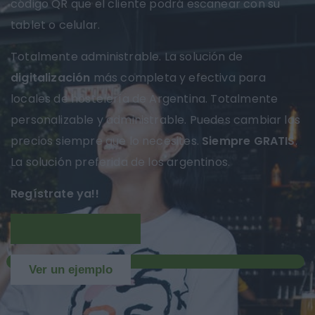
código QR que el cliente podrá escanear con su
tablet o celular.
Totalmente administrable. La solución de
digitalización
más completa y efectiva para
locales de hostelería de Argentina. Totalmente
personalizable y administrable. Puedes cambiar los
precios siempre que lo necesites.
Siempre GRATIS
.
La solución preferida de los argentinos.
Regístrate ya!!
Más información
NUEVO
Ver un ejemplo