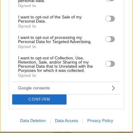
tu restaurante. Administra el menú digital de tu
personal data.
grant or deny consent to Google and its third-party tags to
Opted In
negocio al 100%.
use your data for below specified purposes in below Google
consent section.
I want to opt-out of the Sale of my
Por eso hemos diseñado un sistema capaz de
Personal Data.
Opted In
ayudar a tu negocio a adaptarse a las
circunstancias actuales que nuestro país está
I want to opt-out of processing my
Personal Data for Targeted Advertising.
viviendo. Contamos con una carta de servicios
Opted In
que pueden ayudarte a aminorar las cargas de
I want to opt-out of Collection, Use,
trabajo en tu negocio o empresa para que
Retention, Sale, and/or Sharing of my
Personal Data that Is Unrelated with the
puedas ofrecer a tus clientes la seguridad y el
Purposes for which it was collected.
Opted In
apoyo que merecen. Llega la transformación
digital para quedarse. Menú digital QR para el
Google consents
sector gastronómico de Argentina con Recafy.
CONFIRM
Data Deletion
Data Access
Privacy Policy