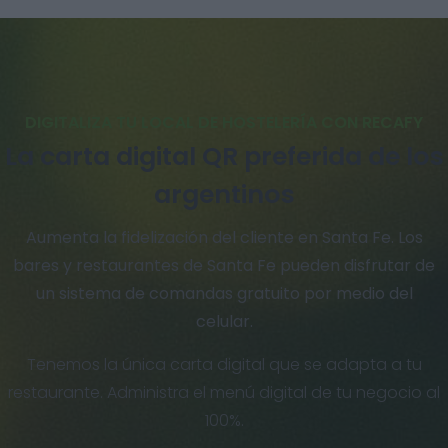
DIGITALIZA TU LOCAL DE HOSTELERÍA CON RECAFY
La carta digital QR preferida de los
argentinos
Aumenta la fidelización del cliente en Santa Fe. Los
bares y restaurantes de Santa Fe pueden disfrutar de
un sistema de comandas gratuito por medio del
celular.
Tenemos la única carta digital que se adapta a tu
restaurante. Administra el menú digital de tu negocio al
100%.