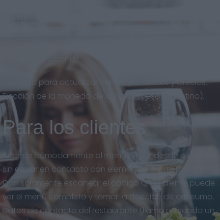
Código QR descargable en gran calidad, para imprimir
en el formato que quieras. Eslogan y descripción del
local en varios idiomas. Horarios del restaurante
(apertura y cocina).
Facilidad para actualizar cartas, productos y precios.
Elección de la moneda de la carta (peso argentino).
Para los clientes
Accede cómodamente al menú digital desde su celular
sin entrar en contacto con elementos del restaurante.
Con solamente escanear el código QR el cliente puede
ver el menú completo y tomar la decisión de consumo.
Datos de contacto del restaurante (llama pulsando un