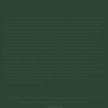
> Registro clientes hostelería Xunta de Galicia
> Carta digital restaurantes en A
Coruña
> Carta digital restaurantes en Santiago de Compostela
> Carta digital
restaurantes en Ferrol
> Carta digital restaurantes en Narón
> Carta digital
restaurantes en Oleiros
> Carta digital restaurantes en Albacete
> Carta digital
restaurantes en Alicante
> Carta digital restaurantes en Elche
> Carta digital
restaurantes en Torrevieja
> Carta digital restaurantes en Almería
> Carta
digital restaurantes en Gijón
> Carta digital restaurantes en Oviedo
> Carta
digital restaurantes en Eivissa
> Carta digital restaurantes en Barcelona
>
Carta digital restaurantes en Badalona
> Carta digital restaurantes en
Santander
> Carta digital restaurantes en Lugo
> Carta digital restaurantes en
Ribadeo
> Carta digital restaurantes en Burela
> Carta digital restaurantes en
Madrid
> Carta digital restaurantes en Móstoles
> Carta digital restaurantes en
Alcalá de Henares
> Carta digital restaurantes en Fuenlabrada
> Carta digital
restaurantes en Marbella
> Carta digital restaurantes en Ourense
> Carta
digital restaurantes en Vigo
> Carta digital restaurantes en Pontevedra
> Carta
digital restaurantes en Vilagarcía de Arousa
> Carta digital restaurantes en
Redondela
> Carta digital restaurantes en Cangas
> Carta digital restaurantes
en Marín
> Carta digital restaurantes en Ponteareas
> Carta digital
restaurantes en O Porriño
> Carta digital restaurantes en Sanxenxo
> Carta
digital restaurantes en Benidorm
En calidad de Afiliado de Amazon, obtengo ingresos por las compras
adscritas que cumplen los requisitos aplicables.
Privacidad