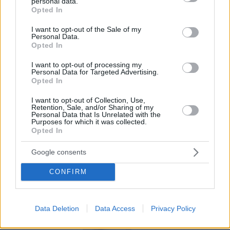
puedas gestionarla, pero podemos ayudarte en
personal data.
grant or deny consent to Google and its third-party tags to
Opted In
los primeros pasos. Nuestros expertos en
use your data for below specified purposes in below Google
consent section.
marketing gastronómico y diseño te
I want to opt-out of the Sale of my
Personal Data.
acompañaran en el proceso.
Opted In
Por eso hemos diseñado un sistema capaz de
I want to opt-out of processing my
Personal Data for Targeted Advertising.
ayudar a tu negocio a adaptarse a las
Opted In
circunstancias actuales que nuestro país está
I want to opt-out of Collection, Use,
viviendo. Contamos con una carta de servicios
Retention, Sale, and/or Sharing of my
Personal Data that Is Unrelated with the
que pueden ayudarte a aminorar las cargas de
Purposes for which it was collected.
Opted In
trabajo en tu negocio o empresa para que
puedas ofrecer a tus clientes la seguridad y el
Google consents
apoyo que merecen. Llega la transformación
CONFIRM
digital para quedarse. Menú digital QR para el
sector gastronómico de Perú con Recafy.
Data Deletion
Data Access
Privacy Policy