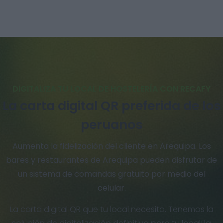
DIGITALIZA TU LOCAL DE HOSTELERÍA CON RECAFY
La carta digital QR preferida de los
peruanos
Aumenta la fidelización del cliente en Arequipa. Los
bares y restaurantes de Arequipa pueden disfrutar de
un sistema de comandas gratuito por medio del
celular.
La carta digital QR que tu local necesita. Tenemos la