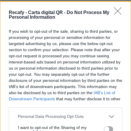
restaurante y quieres un sistema dinámico, más
allá de un simple pdf, estás en el sitio correcto.
Recafy - Carta digital QR -
Do Not Process My
Personal Information
Ofrecemos la solución de digitalización que
necesita tu establecimiento.
If you wish to opt-out of the sale, sharing to third parties, or
processing of your personal or sensitive information for
Por eso hemos diseñado un sistema capaz de
targeted advertising by us, please use the below opt-out
ayudar a tu negocio a adaptarse a las
section to confirm your selection. Please note that after your
circunstancias actuales que nuestro país está
opt-out request is processed you may continue seeing
interest-based ads based on personal information utilized by
viviendo. Contamos con una carta de servicios
us or personal information disclosed to third parties prior to
que pueden ayudarte a aminorar las cargas de
your opt-out. You may separately opt-out of the further
trabajo en tu negocio o empresa para que
disclosure of your personal information by third parties on the
IAB’s list of downstream participants. This information may
puedas ofrecer a tus clientes la seguridad y el
also be disclosed by us to third parties on the
IAB’s List of
apoyo que merecen. Llega la transformación
Downstream Participants
that may further disclose it to other
digital para quedarse. Menú digital QR para el
third parties.
sector gastronómico de Perú con Recafy.
Please note that this website/app uses one or more Google
Personal Data Processing Opt Outs
services and may gather and store information including but
Nuestra carta digital está pensada para que
not limited to your visit or usage behaviour. You may click to
I want to opt-out of the Sharing of my