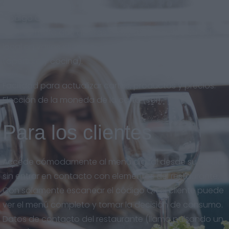
Código QR descargable en gran calidad, para imprimir
en el formato que quieras. Eslogan y descripción del
local en varios idiomas. Horarios del restaurante
(apertura y cocina).
Facilidad para actualizar cartas, productos y precios.
Elección de la moneda de la carta (sol).
Para los clientes
Accede cómodamente al menú digital desde su celular
sin entrar en contacto con elementos del restaurante.
Con solamente escanear el código QR el cliente puede
ver el menú completo y tomar la decisión de consumo.
Datos de contacto del restaurante (llama pulsando un