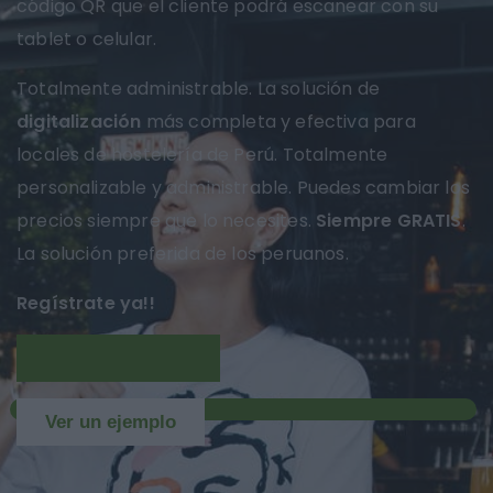
código QR que el cliente podrá escanear con su
tablet o celular.
Totalmente administrable. La solución de
digitalización
más completa y efectiva para
locales de hostelería de Perú. Totalmente
personalizable y administrable. Puedes cambiar los
precios siempre que lo necesites.
Siempre GRATIS
.
La solución preferida de los peruanos.
Regístrate ya!!
Más información
NUEVO
Ver un ejemplo