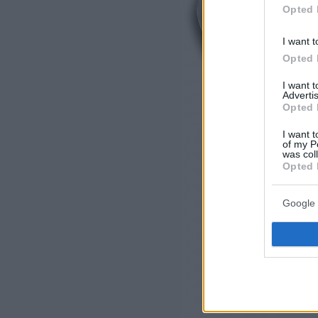
Opted 
I want t
Opted 
I want 
Advertis
Opted 
I want t
of my P
was col
Opted 
Google 