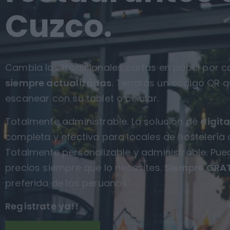
Cuzco.
Cambia las tradicionales cartas en papel por ca
siempre actualizadas
. Tendrás un código QR q
escanear con su tablet o celular.
Totalmente administrable. La solución de
digita
completa y efectiva para locales de hostelería 
Totalmente personalizable y administrable. Pue
precios siempre que lo necesites.
Siempre GRAT
preferida de los peruanos.
Regístrate ya!!