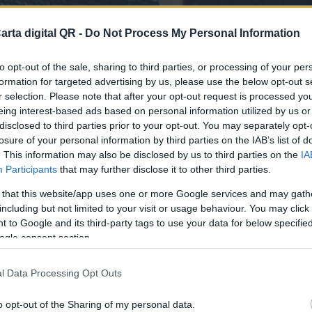
arta digital QR -
Do Not Process My Personal Information
to opt-out of the sale, sharing to third parties, or processing of your per
formation for targeted advertising by us, please use the below opt-out s
r selection. Please note that after your opt-out request is processed y
eing interest-based ads based on personal information utilized by us or
disclosed to third parties prior to your opt-out. You may separately opt-
losure of your personal information by third parties on the IAB’s list of
 BARES Y RESTAURANTES DE CUZCO
. This information may also be disclosed by us to third parties on the
IA
Participants
that may further disclose it to other third parties.
finitiva para tu bar o resta
 that this website/app uses one or more Google services and may gath
including but not limited to your visit or usage behaviour. You may click 
 to Google and its third-party tags to use your data for below specifi
ogle consent section.
l Data Processing Opt Outs
o opt-out of the Sharing of my personal data.