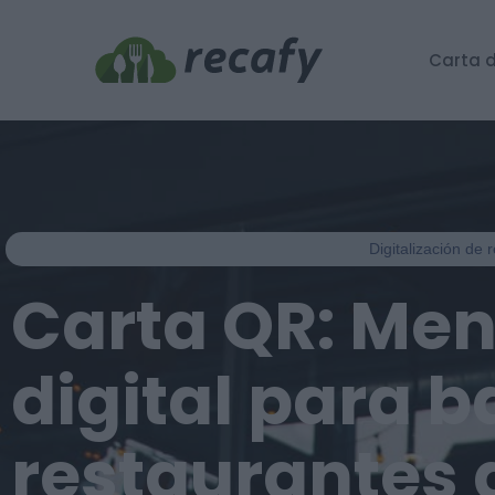
Carta d
Digitalización de
Carta QR: Me
digital para b
restaurantes 