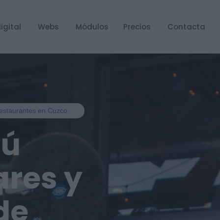
igital
Webs
Módulos
Precios
Contacta
 restaurantes en Cuzco.
nú
ares y
de