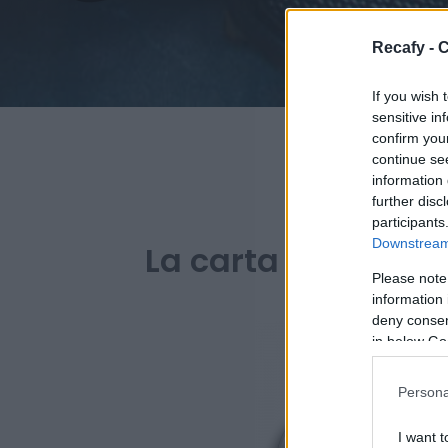
Recafy - C
If you wish 
sensitive in
confirm you
continue se
information 
further disc
PARA
participants
Downstream 
La carta digital de
Please note
information 
deny consent
in below Go
Persona
I want t