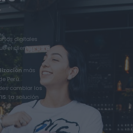
rtas digitales
ue el cliente podrá
lización
más
de Perú.
des cambiar los
IS
. La solución