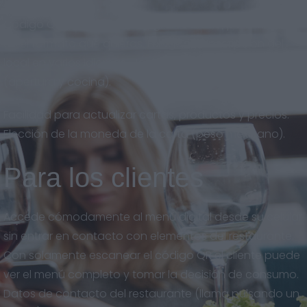
Código QR descargable en gran calidad, para imprimir
en el formato que quieras. Eslogan y descripción del
local en varios idiomas. Horarios del restaurante
(apertura y cocina).
Facilidad para actualizar cartas, productos y precios.
Elección de la moneda de la carta (peso mexicano).
Para los clientes
Accede cómodamente al menú digital desde su celular
sin entrar en contacto con elementos del restaurante.
Con solamente escanear el código QR el cliente puede
ver el menú completo y tomar la decisión de consumo.
Datos de contacto del restaurante (llama pulsando un