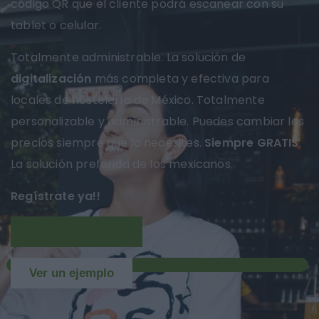
código QR que el cliente podrá escanear con su
tablet o celular.
Totalmente administrable. La solución de
digitalización
más completa y efectiva para
locales de hostelería de México. Totalmente
personalizable y administrable. Puedes cambiar los
precios siempre que lo necesites.
Siempre GRATIS
.
La solución preferida de los mexicanos.
Regístrate ya!!
Más información
NUEVO
Ver un ejemplo