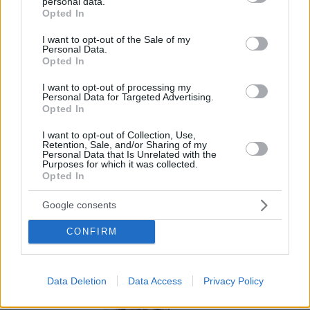
digital tus clientes accederán a todo el
personal data.
grant or deny consent to Google and its third-party tags to
Opted In
contenido de tu carta de manera visual e
use your data for below specified purposes in below Google
consent section.
interactiva.
I want to opt-out of the Sale of my
Personal Data.
Opted In
Por eso hemos diseñado un sistema capaz de
ayudar a tu negocio a adaptarse a las
I want to opt-out of processing my
Personal Data for Targeted Advertising.
circunstancias actuales que nuestro país está
Opted In
viviendo. Contamos con una carta de servicios
I want to opt-out of Collection, Use,
que pueden ayudarte a aminorar las cargas de
Retention, Sale, and/or Sharing of my
Personal Data that Is Unrelated with the
trabajo en tu negocio o empresa para que
Purposes for which it was collected.
Opted In
puedas ofrecer a tus clientes la seguridad y el
apoyo que merecen. Llega la transformación
Google consents
digital para quedarse. Menú digital QR para el
CONFIRM
sector gastronómico de México con Recafy.
Data Deletion
Data Access
Privacy Policy