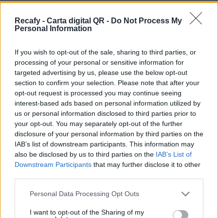
hostelería sin importar el tamaño del negocio. Si
necesitas ayuda o no tienes tiempo, podemos
Recafy - Carta digital QR -
Do Not Process My
Personal Information
digitalizar la carta por ti.
Por eso hemos diseñado un sistema capaz de
If you wish to opt-out of the sale, sharing to third parties, or
processing of your personal or sensitive information for
ayudar a tu negocio a adaptarse a las
targeted advertising by us, please use the below opt-out
circunstancias actuales que nuestro país está
section to confirm your selection. Please note that after your
viviendo. Contamos con una carta de servicios
opt-out request is processed you may continue seeing
interest-based ads based on personal information utilized by
que pueden ayudarte a aminorar las cargas de
us or personal information disclosed to third parties prior to
trabajo en tu negocio o empresa para que
your opt-out. You may separately opt-out of the further
puedas ofrecer a tus clientes la seguridad y el
disclosure of your personal information by third parties on the
IAB’s list of downstream participants. This information may
apoyo que merecen. Llega la transformación
also be disclosed by us to third parties on the
IAB’s List of
digital para quedarse. Menú digital QR para el
Downstream Participants
that may further disclose it to other
sector gastronómico de México con Recafy.
third parties.
Pásate a la carta digital QR. Nuestra sistema es
Please note that this website/app uses one or more Google
Personal Data Processing Opt Outs
services and may gather and store information including but
cómodo, rápido, sencillo y elegante. Con la carta
not limited to your visit or usage behaviour. You may click to
I want to opt-out of the Sharing of my