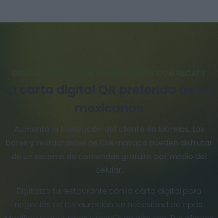
DIGITALIZA TU LOCAL DE HOSTELERÍA CON RECAFY
La carta digital QR preferida de los
mexicanos
Aumenta la fidelización del cliente en Morelos. Los
bares y restaurantes de Cuernavaca pueden disfrutar
de un sistema de comandas gratuito por medio del
celular.
Digitaliza tu restaurante con la carta digital para
negocios de restauración sin necesidad de apps.