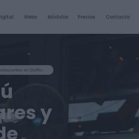
igital
Webs
Módulos
Precios
Contacta
restaurantes en Golfito.
nú
ares y
de