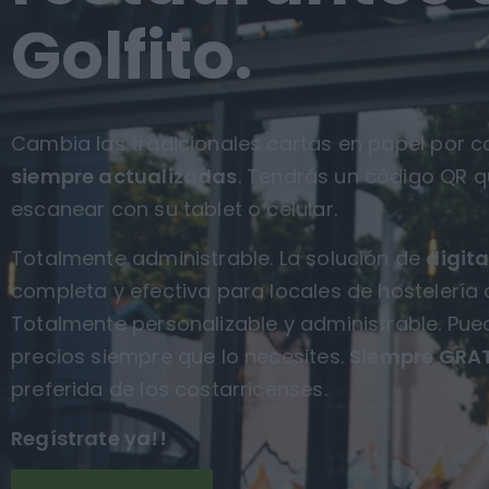
Golfito.
Cambia las tradicionales cartas en papel por ca
siempre actualizadas
. Tendrás un código QR q
escanear con su tablet o celular.
Totalmente administrable. La solución de
digita
completa y efectiva para locales de hostelería 
Totalmente personalizable y administrable. Pue
precios siempre que lo necesites.
Siempre GRAT
preferida de los costarricenses.
Regístrate ya!!