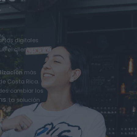
rtas digitales
ue el cliente podrá
lización
más
de Costa Rica.
des cambiar los
IS
. La solución