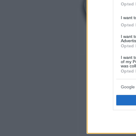
Opted 
I want t
Opted 
I want 
Advertis
Opted 
I want t
of my P
was col
Opted 
Google 