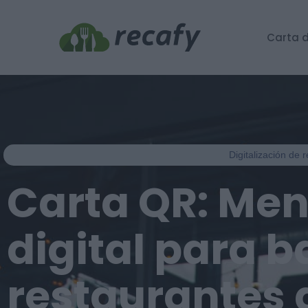
Carta d
Digitalización de 
Carta QR: Me
digital para b
restaurantes 