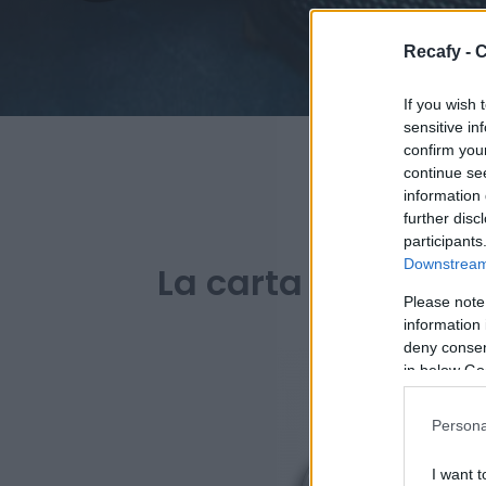
Recafy - C
If you wish 
sensitive in
confirm you
continue se
information 
further disc
PARA BARES Y R
participants
Downstream 
La carta digital de
Please note
information 
deny consent
in below Go
Persona
I want t