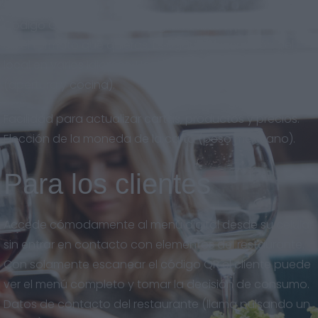
Código QR descargable en gran calidad, para imprimir
en el formato que quieras. Eslogan y descripción del
local en varios idiomas. Horarios del restaurante
(apertura y cocina).
Facilidad para actualizar cartas, productos y precios.
Elección de la moneda de la carta (peso mexicano).
Para los clientes
Accede cómodamente al menú digital desde su celular
sin entrar en contacto con elementos del restaurante.
Con solamente escanear el código QR el cliente puede
ver el menú completo y tomar la decisión de consumo.
Datos de contacto del restaurante (llama pulsando un