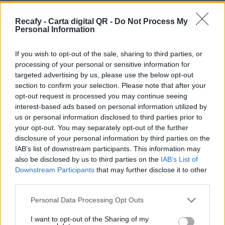
mejorar la comunicación con tus clientes. Con la
carta digital QR tus comensales descubrirán tu
Recafy - Carta digital QR -
Do Not Process My
Personal Information
oferta gastronómica de la mejor manera.
Por eso hemos diseñado un sistema capaz de
If you wish to opt-out of the sale, sharing to third parties, or
processing of your personal or sensitive information for
ayudar a tu negocio a adaptarse a las
targeted advertising by us, please use the below opt-out
circunstancias actuales que nuestro país está
section to confirm your selection. Please note that after your
viviendo. Contamos con una carta de servicios
opt-out request is processed you may continue seeing
interest-based ads based on personal information utilized by
que pueden ayudarte a aminorar las cargas de
us or personal information disclosed to third parties prior to
trabajo en tu negocio o empresa para que
your opt-out. You may separately opt-out of the further
puedas ofrecer a tus clientes la seguridad y el
disclosure of your personal information by third parties on the
IAB’s list of downstream participants. This information may
apoyo que merecen. Llega la transformación
also be disclosed by us to third parties on the
IAB’s List of
digital para quedarse. Menú digital QR para el
Downstream Participants
that may further disclose it to other
sector gastronómico de México con Recafy.
third parties.
Tu carta en Internet para que la puedan
Please note that this website/app uses one or more Google
Personal Data Processing Opt Outs
services and may gather and store information including but
consultar todos tus clientes. Sin ningún tipo de
not limited to your visit or usage behaviour. You may click to
I want to opt-out of the Sharing of my