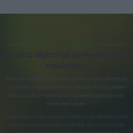
DIGITALIZA TU LOCAL DE HOSTELERÍA CON RECAFY
La carta digital QR preferida de los
mexicanos
Aumenta la fidelización del cliente en San Luis Potosi.
Los bares y restaurantes de San Luis Potosí pueden
disfrutar de un sistema de comandas gratuito por
medio del celular.
Digitaliza tu carta de una manera muy sencilla, para
que tus clientes puedan disfrutar de tu servicio de