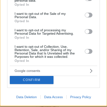
descargas de aplicaciones ni necesidad de
personal data.
grant or deny consent to Google and its third-party tags to
Opted In
procesos complicados, solo hay que escanear
use your data for below specified purposes in below Google
consent section.
un código QR.
I want to opt-out of the Sale of my
Personal Data.
Opted In
Por eso hemos diseñado un sistema capaz de
ayudar a tu negocio a adaptarse a las
I want to opt-out of processing my
Personal Data for Targeted Advertising.
circunstancias actuales que nuestro país está
Opted In
viviendo. Contamos con una carta de servicios
I want to opt-out of Collection, Use,
que pueden ayudarte a aminorar las cargas de
Retention, Sale, and/or Sharing of my
Personal Data that Is Unrelated with the
trabajo en tu negocio o empresa para que
Purposes for which it was collected.
Opted In
puedas ofrecer a tus clientes la seguridad y el
apoyo que merecen. Llega la transformación
Google consents
digital para quedarse. Menú digital QR para el
CONFIRM
sector gastronómico de México con Recafy.
Data Deletion
Data Access
Privacy Policy