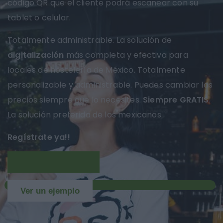
código QR que el cliente podrá escanear con su
tablet o celular.
Totalmente administrable. La solución de
digitalización
más completa y efectiva para
locales de hostelería de México. Totalmente
personalizable y administrable. Puedes cambiar los
precios siempre que lo necesites.
Siempre GRATIS
.
La solución preferida de los mexicanos.
Regístrate ya!!
Más información
NUEVO
Ver un ejemplo