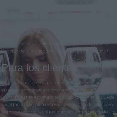
Código QR descargable en gran calidad, para imprimir
en el formato que quieras. Eslogan y descripción del
local en varios idiomas. Horarios del restaurante
(apertura y cocina).
Facilidad para actualizar cartas, productos y precios.
Elección de la moneda de la carta (peso argentino).
Para los clientes
Accede cómodamente al menú digital desde su celular
sin entrar en contacto con elementos del restaurante.
Con solamente escanear el código QR el cliente puede
ver el menú completo y tomar la decisión de consumo.
Datos de contacto del restaurante (llama pulsando un