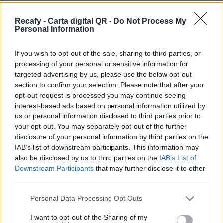
restaurante y quieres un sistema dinámico, más
allá de un simple pdf, estás en el sitio correcto.
Recafy - Carta digital QR -
Do Not Process My
Personal Information
Ofrecemos la solución de digitalización que
necesita tu establecimiento.
If you wish to opt-out of the sale, sharing to third parties, or
processing of your personal or sensitive information for
Por eso hemos diseñado un sistema capaz de
targeted advertising by us, please use the below opt-out
ayudar a tu negocio a adaptarse a las
section to confirm your selection. Please note that after your
circunstancias actuales que nuestro país está
opt-out request is processed you may continue seeing
interest-based ads based on personal information utilized by
viviendo. Contamos con una carta de servicios
us or personal information disclosed to third parties prior to
que pueden ayudarte a aminorar las cargas de
your opt-out. You may separately opt-out of the further
trabajo en tu negocio o empresa para que
disclosure of your personal information by third parties on the
IAB’s list of downstream participants. This information may
puedas ofrecer a tus clientes la seguridad y el
also be disclosed by us to third parties on the
IAB’s List of
apoyo que merecen. Llega la transformación
Downstream Participants
that may further disclose it to other
digital para quedarse. Menú digital QR para el
third parties.
sector gastronómico de Argentina con Recafy.
Please note that this website/app uses one or more Google
Personal Data Processing Opt Outs
services and may gather and store information including but
La carta digital es una novedosa herramienta
not limited to your visit or usage behaviour. You may click to
I want to opt-out of the Sharing of my