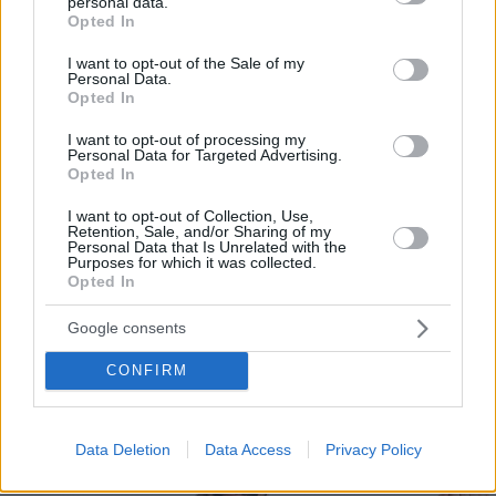
que facilita a bares y restaurantes mostrar su
personal data.
grant or deny consent to Google and its third-party tags to
Opted In
menú a los consumidores a través del móvil.
use your data for below specified purposes in below Google
consent section.
I want to opt-out of the Sale of my
Por eso hemos diseñado un sistema capaz de
Personal Data.
Opted In
ayudar a tu negocio a adaptarse a las
circunstancias actuales que nuestro país está
I want to opt-out of processing my
Personal Data for Targeted Advertising.
viviendo. Contamos con una carta de servicios
Opted In
que pueden ayudarte a aminorar las cargas de
I want to opt-out of Collection, Use,
trabajo en tu negocio o empresa para que
Retention, Sale, and/or Sharing of my
Personal Data that Is Unrelated with the
puedas ofrecer a tus clientes la seguridad y el
Purposes for which it was collected.
Opted In
apoyo que merecen. Llega la transformación
digital para quedarse. Menú digital QR para el
Google consents
sector gastronómico de Argentina con Recafy.
CONFIRM
Data Deletion
Data Access
Privacy Policy