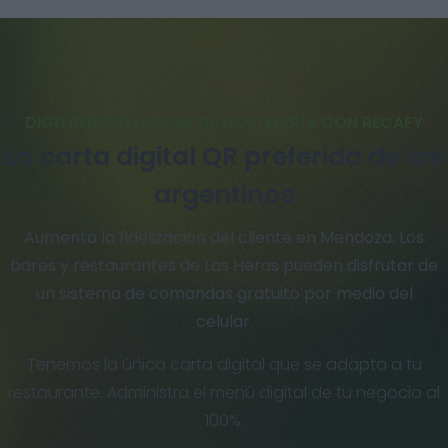
DIGITALIZA TU LOCAL DE HOSTELERÍA CON RECAFY
La carta digital QR preferida de los
argentinos
Aumenta la fidelización del cliente en Mendoza. Los
bares y restaurantes de Las Heras pueden disfrutar de
un sistema de comandas gratuito por medio del
celular.
Tenemos la única carta digital que se adapta a tu
restaurante. Administra el menú digital de tu negocio al
100%.