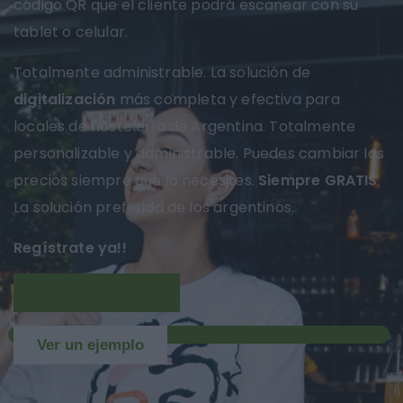
código QR que el cliente podrá escanear con su
tablet o celular.
Totalmente administrable. La solución de
digitalización
más completa y efectiva para
locales de hostelería de Argentina. Totalmente
personalizable y administrable. Puedes cambiar los
precios siempre que lo necesites.
Siempre GRATIS
.
La solución preferida de los argentinos.
Regístrate ya!!
Más información
NUEVO
Ver un ejemplo