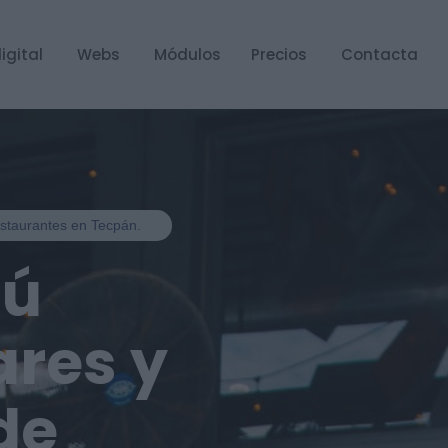
igital
Webs
Módulos
Precios
Contacta
restaurantes en Tecpán.
nú
ares y
de