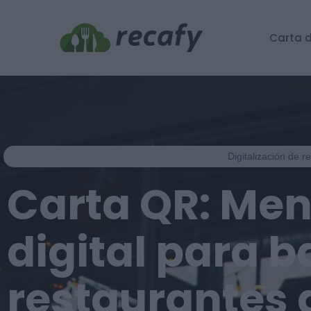
Carta d
Digitalización de 
Carta QR: Me
digital para b
restaurantes 