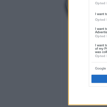
Opted 
I want t
Opted 
I want 
Advertis
Opted 
I want t
of my P
was col
Opted 
Google 