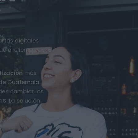
rtas digitales
ue el cliente podrá
lización
más
 de Guatemala.
des cambiar los
IS
. La solución