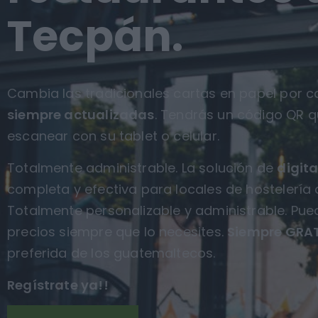
Tecpán.
Cambia las tradicionales cartas en papel por ca
siempre actualizadas
. Tendrás un código QR q
escanear con su tablet o celular.
Totalmente administrable. La solución de
digita
completa y efectiva para locales de hostelería
Totalmente personalizable y administrable. Pue
precios siempre que lo necesites.
Siempre GRAT
preferida de los guatemaltecos.
Regístrate ya!!