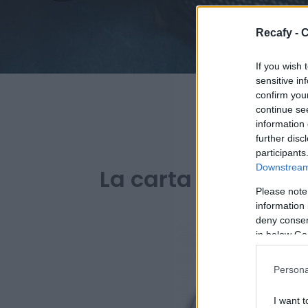
Recafy - C
If you wish 
sensitive in
confirm you
continue se
information 
further disc
PARA BAR
participants
Downstream 
La carta digital de
Please note
information 
deny consent
in below Go
Persona
I want t