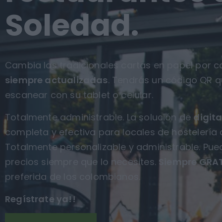
Soledad.
Cambia las tradicionales cartas en papel por ca
siempre actualizadas
. Tendrás un código QR q
escanear con su tablet o celular.
Totalmente administrable. La solución de
digita
completa y efectiva para locales de hostelería
Totalmente personalizable y administrable. Pue
precios siempre que lo necesites.
Siempre GRAT
preferida de los colombianos.
Regístrate ya!!