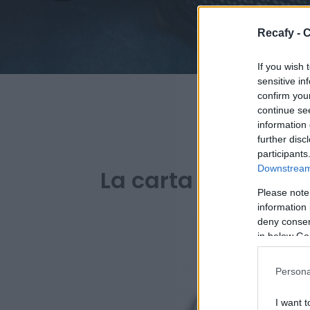
Recafy - C
If you wish 
sensitive in
confirm you
continue se
information 
further disc
PARA 
participants
Downstream 
La carta digital de
Please note
information 
deny consent
in below Go
Persona
I want t