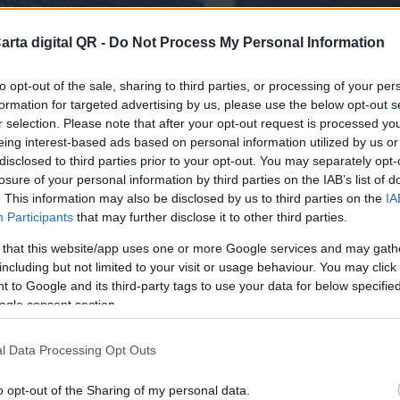
arta digital QR -
Do Not Process My Personal Information
to opt-out of the sale, sharing to third parties, or processing of your per
formation for targeted advertising by us, please use the below opt-out s
r selection. Please note that after your opt-out request is processed y
eing interest-based ads based on personal information utilized by us or
disclosed to third parties prior to your opt-out. You may separately opt-
losure of your personal information by third parties on the IAB’s list of
BARES Y RESTAURANTES DE ATLÁNTICO
. This information may also be disclosed by us to third parties on the
IA
Participants
that may further disclose it to other third parties.
finitiva para tu bar o resta
 that this website/app uses one or more Google services and may gath
including but not limited to your visit or usage behaviour. You may click 
 to Google and its third-party tags to use your data for below specifi
ogle consent section.
l Data Processing Opt Outs
o opt-out of the Sharing of my personal data.