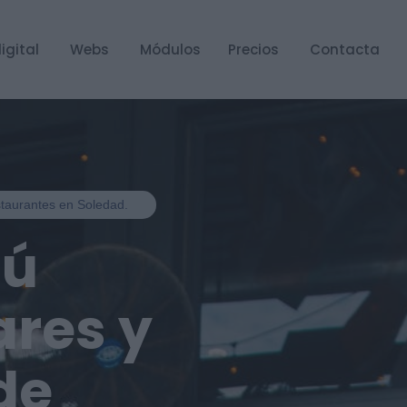
igital
Webs
Módulos
Precios
Contacta
estaurantes en Soledad.
nú
ares y
de