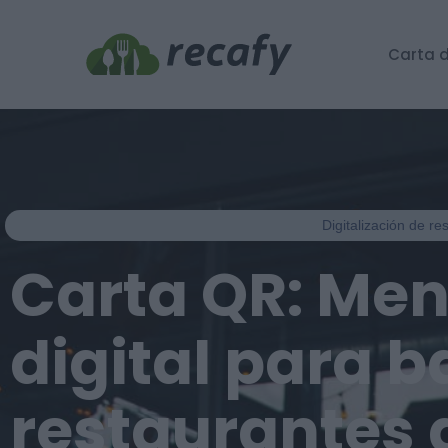
Carta d
Digitalización de r
Carta QR: Me
digital para b
restaurantes 