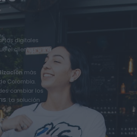
rtas digitales
ue el cliente podrá
lización
más
 de Colombia.
des cambiar los
IS
. La solución