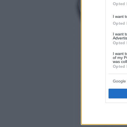
Opted 
I want t
Opted 
I want 
Advertis
Opted 
I want t
of my P
was col
Opted 
Google 