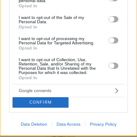
La carta digital es una novedosa herramienta
personal data.
grant or deny consent to Google and its third-party tags to
Opted In
que facilita a bares y restaurantes mostrar su
use your data for below specified purposes in below Google
consent section.
menú a los consumidores a través del móvil.
I want to opt-out of the Sale of my
Personal Data.
Opted In
Por eso hemos diseñado un sistema capaz de
ayudar a tu negocio a adaptarse a las
I want to opt-out of processing my
Personal Data for Targeted Advertising.
circunstancias actuales que nuestro país está
Opted In
viviendo. Contamos con una carta de servicios
I want to opt-out of Collection, Use,
que pueden ayudarte a aminorar las cargas de
Retention, Sale, and/or Sharing of my
Personal Data that Is Unrelated with the
trabajo en tu negocio o empresa para que
Purposes for which it was collected.
Opted In
puedas ofrecer a tus clientes la seguridad y el
apoyo que merecen. Llega la transformación
Google consents
digital para quedarse. Menú digital QR para el
CONFIRM
sector gastronómico de Chile con Recafy.
Data Deletion
Data Access
Privacy Policy