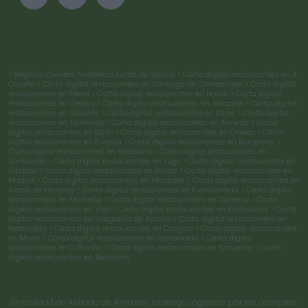
> Registro clientes hostelería Xunta de Galicia
> Carta digital restaurantes en A
Coruña
> Carta digital restaurantes en Santiago de Compostela
> Carta digital
restaurantes en Ferrol
> Carta digital restaurantes en Narón
> Carta digital
restaurantes en Oleiros
> Carta digital restaurantes en Albacete
> Carta digital
restaurantes en Alicante
> Carta digital restaurantes en Elche
> Carta digital
restaurantes en Torrevieja
> Carta digital restaurantes en Almería
> Carta
digital restaurantes en Gijón
> Carta digital restaurantes en Oviedo
> Carta
digital restaurantes en Eivissa
> Carta digital restaurantes en Barcelona
>
Carta digital restaurantes en Badalona
> Carta digital restaurantes en
Santander
> Carta digital restaurantes en Lugo
> Carta digital restaurantes en
Ribadeo
> Carta digital restaurantes en Burela
> Carta digital restaurantes en
Madrid
> Carta digital restaurantes en Móstoles
> Carta digital restaurantes en
Alcalá de Henares
> Carta digital restaurantes en Fuenlabrada
> Carta digital
restaurantes en Marbella
> Carta digital restaurantes en Ourense
> Carta
digital restaurantes en Vigo
> Carta digital restaurantes en Pontevedra
> Carta
digital restaurantes en Vilagarcía de Arousa
> Carta digital restaurantes en
Redondela
> Carta digital restaurantes en Cangas
> Carta digital restaurantes
en Marín
> Carta digital restaurantes en Ponteareas
> Carta digital
restaurantes en O Porriño
> Carta digital restaurantes en Sanxenxo
> Carta
digital restaurantes en Benidorm
En calidad de Afiliado de Amazon, obtengo ingresos por las compras