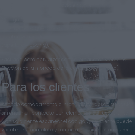
adaptado al nuevo mercado en Chile.
Código QR descargable en gran calidad, para imprimir
en el formato que quieras. Eslogan y descripción del
local en varios idiomas. Horarios del restaurante
(apertura y cocina).
Facilidad para actualizar cartas, productos y precios.
Elección de la moneda de la carta (peso chileno).
Para los clientes
Accede cómodamente al menú digital desde su celular
sin entrar en contacto con elementos del restaurante.
Con solamente escanear el código QR el cliente puede
ver el menú completo y tomar la decisión de consumo.