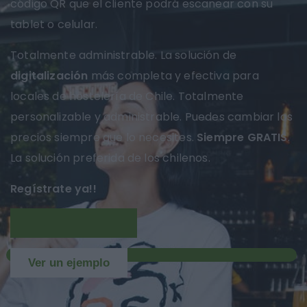
código QR que el cliente podrá escanear con su
tablet o celular.
Totalmente administrable. La solución de
digitalización
más completa y efectiva para
locales de hostelería de Chile. Totalmente
personalizable y administrable. Puedes cambiar los
precios siempre que lo necesites.
Siempre GRATIS
.
La solución preferida de los chilenos.
Regístrate ya!!
Más información
NUEVO
Ver un ejemplo