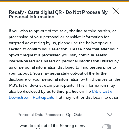
Sí estás pensando en digitalizar la carta de tu
restaurante y quieres un sistema dinámico, más
Recafy - Carta digital QR -
Do Not Process My
Personal Information
allá de un simple pdf, estás en el sitio correcto.
Ofrecemos la solución de digitalización que
If you wish to opt-out of the sale, sharing to third parties, or
necesita tu establecimiento.
processing of your personal or sensitive information for
targeted advertising by us, please use the below opt-out
Por eso hemos diseñado un sistema capaz de
section to confirm your selection. Please note that after your
ayudar a tu negocio a adaptarse a las
opt-out request is processed you may continue seeing
interest-based ads based on personal information utilized by
circunstancias actuales que nuestro país está
us or personal information disclosed to third parties prior to
viviendo. Contamos con una carta de servicios
your opt-out. You may separately opt-out of the further
que pueden ayudarte a aminorar las cargas de
disclosure of your personal information by third parties on the
IAB’s list of downstream participants. This information may
trabajo en tu negocio o empresa para que
also be disclosed by us to third parties on the
IAB’s List of
puedas ofrecer a tus clientes la seguridad y el
Downstream Participants
that may further disclose it to other
apoyo que merecen. Llega la transformación
third parties.
digital para quedarse. Menú digital QR para el
Please note that this website/app uses one or more Google
Personal Data Processing Opt Outs
sector gastronómico de Chile con Recafy.
services and may gather and store information including but
not limited to your visit or usage behaviour. You may click to
I want to opt-out of the Sharing of my