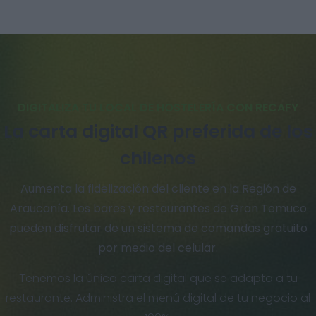
DIGITALIZA TU LOCAL DE HOSTELERÍA CON RECAFY
La carta digital QR preferida de los
chilenos
Aumenta la fidelización del cliente en la Región de
Araucanía. Los bares y restaurantes de Gran Temuco
pueden disfrutar de un sistema de comandas gratuito
por medio del celular.
Tenemos la única carta digital que se adapta a tu
restaurante. Administra el menú digital de tu negocio al