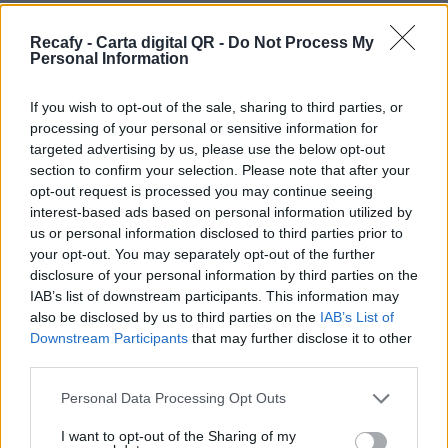
restaurante y quieres un sistema dinámico, más
allá de un simple pdf, estás en el sitio correcto.
Recafy - Carta digital QR -
Do Not Process My
Personal Information
Ofrecemos la solución de digitalización que
necesita tu establecimiento.
If you wish to opt-out of the sale, sharing to third parties, or
processing of your personal or sensitive information for
Por eso hemos diseñado un sistema capaz de
targeted advertising by us, please use the below opt-out
ayudar a tu negocio a adaptarse a las
section to confirm your selection. Please note that after your
circunstancias actuales que nuestro país está
opt-out request is processed you may continue seeing
interest-based ads based on personal information utilized by
viviendo. Contamos con una carta de servicios
us or personal information disclosed to third parties prior to
que pueden ayudarte a aminorar las cargas de
your opt-out. You may separately opt-out of the further
trabajo en tu negocio o empresa para que
disclosure of your personal information by third parties on the
IAB’s list of downstream participants. This information may
puedas ofrecer a tus clientes la seguridad y el
also be disclosed by us to third parties on the
IAB’s List of
apoyo que merecen. Llega la transformación
Downstream Participants
that may further disclose it to other
digital para quedarse. Menú digital QR para el
third parties.
sector gastronómico de México con Recafy.
Please note that this website/app uses one or more Google
Personal Data Processing Opt Outs
services and may gather and store information including but
La carta digital es una novedosa herramienta
not limited to your visit or usage behaviour. You may click to
I want to opt-out of the Sharing of my