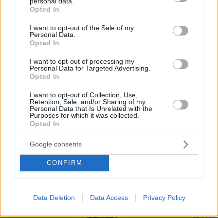
que facilita a bares y restaurantes mostrar su
personal data.
grant or deny consent to Google and its third-party tags to
Opted In
menú a los consumidores a través del móvil.
use your data for below specified purposes in below Google
consent section.
I want to opt-out of the Sale of my
Por eso hemos diseñado un sistema capaz de
Personal Data.
Opted In
ayudar a tu negocio a adaptarse a las
circunstancias actuales que nuestro país está
I want to opt-out of processing my
Personal Data for Targeted Advertising.
viviendo. Contamos con una carta de servicios
Opted In
que pueden ayudarte a aminorar las cargas de
I want to opt-out of Collection, Use,
trabajo en tu negocio o empresa para que
Retention, Sale, and/or Sharing of my
Personal Data that Is Unrelated with the
puedas ofrecer a tus clientes la seguridad y el
Purposes for which it was collected.
Opted In
apoyo que merecen. Llega la transformación
digital para quedarse. Menú digital QR para el
Google consents
sector gastronómico de México con Recafy.
CONFIRM
Data Deletion
Data Access
Privacy Policy