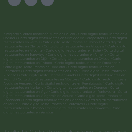
> Registro clientes hostelería Xunta de Galicia
> Carta digital restaurantes en A
Coruña
> Carta digital restaurantes en Santiago de Compostela
> Carta digital
restaurantes en Ferrol
> Carta digital restaurantes en Narón
> Carta digital
restaurantes en Oleiros
> Carta digital restaurantes en Albacete
> Carta digital
restaurantes en Alicante
> Carta digital restaurantes en Elche
> Carta digital
restaurantes en Torrevieja
> Carta digital restaurantes en Almería
> Carta
digital restaurantes en Gijón
> Carta digital restaurantes en Oviedo
> Carta
digital restaurantes en Eivissa
> Carta digital restaurantes en Barcelona
>
Carta digital restaurantes en Badalona
> Carta digital restaurantes en
Santander
> Carta digital restaurantes en Lugo
> Carta digital restaurantes en
Ribadeo
> Carta digital restaurantes en Burela
> Carta digital restaurantes en
Madrid
> Carta digital restaurantes en Móstoles
> Carta digital restaurantes en
Alcalá de Henares
> Carta digital restaurantes en Fuenlabrada
> Carta digital
restaurantes en Marbella
> Carta digital restaurantes en Ourense
> Carta
digital restaurantes en Vigo
> Carta digital restaurantes en Pontevedra
> Carta
digital restaurantes en Vilagarcía de Arousa
> Carta digital restaurantes en
Redondela
> Carta digital restaurantes en Cangas
> Carta digital restaurantes
en Marín
> Carta digital restaurantes en Ponteareas
> Carta digital
restaurantes en O Porriño
> Carta digital restaurantes en Sanxenxo
> Carta
digital restaurantes en Benidorm
En calidad de Afiliado de Amazon, obtengo ingresos por las compras