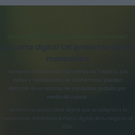
DIGITALIZA TU LOCAL DE HOSTELERÍA CON RECAFY
La carta digital QR preferida de los
mexicanos
Aumenta la fidelización del cliente en Tabasco. Los
bares y restaurantes de Villahermosa pueden
disfrutar de un sistema de comandas gratuito por
medio del celular.
Tenemos la única carta digital que se adapta a tu
restaurante. Administra el menú digital de tu negocio al
100%.