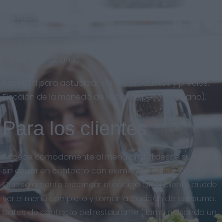
Código QR descargable en gran calidad, para imprimir
en el formato que quieras. Eslogan y descripción del
local en varios idiomas. Horarios del restaurante
(apertura y cocina).
Facilidad para actualizar cartas, productos y precios.
Elección de la moneda de la carta (peso mexicano).
Para los clientes
Accede cómodamente al menú digital desde su celular
sin entrar en contacto con elementos del restaurante.
Con solamente escanear el código QR el cliente puede
ver el menú completo y tomar la decisión de consumo.
Datos de contacto del restaurante (llama pulsando un