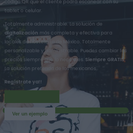
código QR que el cliente podrá escanear con su
tablet o celular.
Totalmente administrable. La solución de
digitalización
más completa y efectiva para
locales de hostelería de México. Totalmente
personalizable y administrable. Puedes cambiar los
precios siempre que lo necesites.
Siempre GRATIS
.
La solución preferida de los mexicanos.
Regístrate ya!!
Más información
NUEVO
Ver un ejemplo