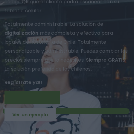
código QR que el cliente podrá escanear con su
tablet o celular.
Totalmente administrable. La solución de
digitalización
más completa y efectiva para
locales de hostelería de Chile. Totalmente
personalizable y administrable. Puedes cambiar los
precios siempre que lo necesites.
Siempre GRATIS
.
La solución preferida de los chilenos.
Regístrate ya!!
Más información
NUEVO
Ver un ejemplo