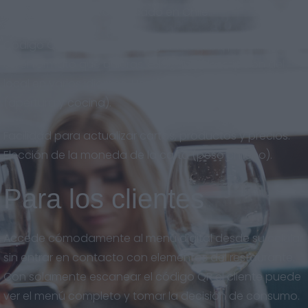
adaptado al nuevo mercado en Chile.
Código QR descargable en gran calidad, para imprimir
en el formato que quieras. Eslogan y descripción del
local en varios idiomas. Horarios del restaurante
(apertura y cocina).
Facilidad para actualizar cartas, productos y precios.
Elección de la moneda de la carta (peso chileno).
Para los clientes
Accede cómodamente al menú digital desde su celular
sin entrar en contacto con elementos del restaurante.
Con solamente escanear el código QR el cliente puede
ver el menú completo y tomar la decisión de consumo.