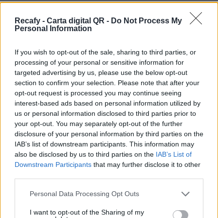
Te ofrecemos todo lo que necesitas para
mejorar la comunicación con tus clientes. Con la
Recafy - Carta digital QR -
Do Not Process My
Personal Information
carta digital QR tus comensales descubrirán tu
oferta gastronómica de la mejor manera.
If you wish to opt-out of the sale, sharing to third parties, or
processing of your personal or sensitive information for
Por eso hemos diseñado un sistema capaz de
targeted advertising by us, please use the below opt-out
ayudar a tu negocio a adaptarse a las
section to confirm your selection. Please note that after your
circunstancias actuales que nuestro país está
opt-out request is processed you may continue seeing
interest-based ads based on personal information utilized by
viviendo. Contamos con una carta de servicios
us or personal information disclosed to third parties prior to
que pueden ayudarte a aminorar las cargas de
your opt-out. You may separately opt-out of the further
trabajo en tu negocio o empresa para que
disclosure of your personal information by third parties on the
IAB’s list of downstream participants. This information may
puedas ofrecer a tus clientes la seguridad y el
also be disclosed by us to third parties on the
IAB’s List of
apoyo que merecen. Llega la transformación
Downstream Participants
that may further disclose it to other
digital para quedarse. Menú digital QR para el
third parties.
sector gastronómico de Chile con Recafy.
Please note that this website/app uses one or more Google
Personal Data Processing Opt Outs
services and may gather and store information including but
Tu carta en Internet para que la puedan
not limited to your visit or usage behaviour. You may click to
I want to opt-out of the Sharing of my