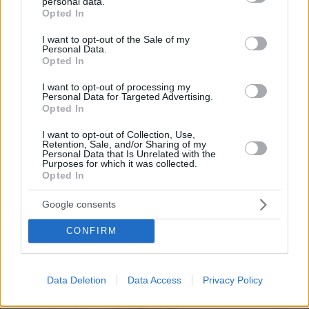
consultar todos tus clientes. Sin ningún tipo de
personal data.
grant or deny consent to Google and its third-party tags to
Opted In
descargas de aplicaciones ni necesidad de
use your data for below specified purposes in below Google
consent section.
procesos complicados, solo hay que escanear
I want to opt-out of the Sale of my
Personal Data.
un código QR.
Opted In
Por eso hemos diseñado un sistema capaz de
I want to opt-out of processing my
Personal Data for Targeted Advertising.
ayudar a tu negocio a adaptarse a las
Opted In
circunstancias actuales que nuestro país está
I want to opt-out of Collection, Use,
viviendo. Contamos con una carta de servicios
Retention, Sale, and/or Sharing of my
Personal Data that Is Unrelated with the
que pueden ayudarte a aminorar las cargas de
Purposes for which it was collected.
Opted In
trabajo en tu negocio o empresa para que
puedas ofrecer a tus clientes la seguridad y el
Google consents
apoyo que merecen. Llega la transformación
CONFIRM
digital para quedarse. Menú digital QR para el
sector gastronómico de Chile con Recafy.
Data Deletion
Data Access
Privacy Policy