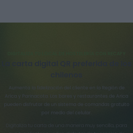
DIGITALIZA TU LOCAL DE HOSTELERÍA CON RECAFY
La carta digital QR preferida de los
chilenos
Aumenta la fidelización del cliente en la Región de
Arica y Parinacota. Los bares y restaurantes de Arica
pueden disfrutar de un sistema de comandas gratuito
por medio del celular.
Digitaliza tu carta de una manera muy sencilla, para