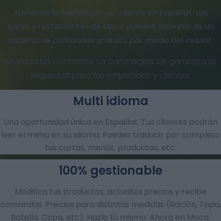
Aumenta la fidelización del cliente en Espaillat. Los
bares y restaurantes de Moca pueden disfrutar de un
sistema de comandas gratuito por medio del celular.
Minimiza los contactos. La carta digital QR garantiza la
seguridad para tus empleados y clientes.
Multi idioma
Una oportunidad única en Espaillat. Tus clientes podrán
leer el menú en su idioma. Puedes traducir por completo
tus cartas, menús, productos, etc.
100% gestionable
Modifica tus productos, actualiza precios y recibe
comandas.​ Precios para distintas medidas (Ración, Tapa,
Botella, Copa, etc). Hazlo tú mismo. Ahora en Moca.