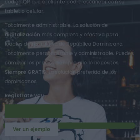
código QR que el cliente podrá escanear con su
tablet o celular.
Totalmente administrable. La solución de
digitalización
más completa y efectiva para
locales de hostelería de República Dominicana.
Totalmente personalizable y administrable. Puedes
cambiar los precios siempre que lo necesites.
Siempre GRATIS
. La solución preferida de los
dominicanos.
Regístrate ya!!
Más información
NUEVO
Ver un ejemplo