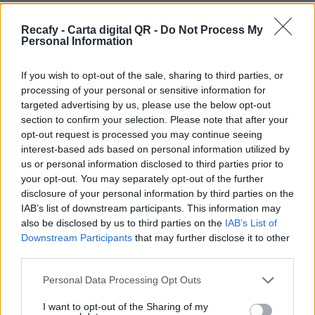
Tus clientes usarán la cámara de sus propios
smartphones para leer un simple código QR sin
Recafy - Carta digital QR -
Do Not Process My
Personal Information
necesidad de instalar ninguna aplicación.
Respetar la imagen de marca es muy importante,
If you wish to opt-out of the sale, sharing to third parties, or
processing of your personal or sensitive information for
por eso podrás personalizar la carta digital con
targeted advertising by us, please use the below opt-out
tu imagen y color corporativo. Contáctanos
section to confirm your selection. Please note that after your
para contratar la personalización avanzada.
opt-out request is processed you may continue seeing
interest-based ads based on personal information utilized by
Por eso hemos diseñado un sistema capaz de
us or personal information disclosed to third parties prior to
ayudar a tu negocio a adaptarse a las
your opt-out. You may separately opt-out of the further
disclosure of your personal information by third parties on the
circunstancias actuales que nuestro país está
IAB’s list of downstream participants. This information may
viviendo. Contamos con una carta de servicios
also be disclosed by us to third parties on the
IAB’s List of
que pueden ayudarte a aminorar las cargas de
Downstream Participants
that may further disclose it to other
third parties.
trabajo en tu negocio o empresa para que
puedas ofrecer a tus clientes la seguridad y el
Please note that this website/app uses one or more Google
Personal Data Processing Opt Outs
services and may gather and store information including but
apoyo que merecen. Llega la transformación
not limited to your visit or usage behaviour. You may click to
I want to opt-out of the Sharing of my