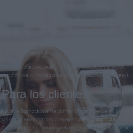
adaptado al nuevo mercado en República
Dominicana.
Código QR descargable en gran calidad, para imprimir
en el formato que quieras. Eslogan y descripción del
local en varios idiomas. Horarios del restaurante
(apertura y cocina).
Facilidad para actualizar cartas, productos y precios.
Elección de la moneda de la carta (peso dominicano).
Para los clientes
Accede cómodamente al menú digital desde su celular
sin entrar en contacto con elementos del restaurante.
Con solamente escanear el código QR el cliente puede