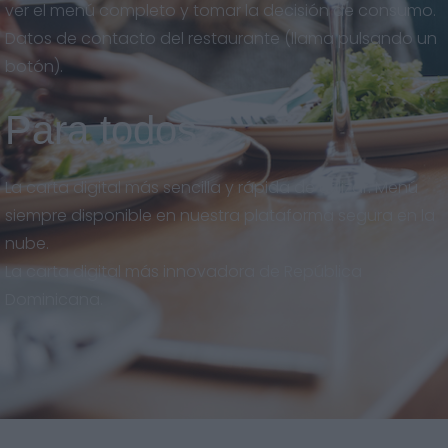
ver el menú completo y tomar la decisión de consumo.
Datos de contacto del restaurante (llama pulsando un
botón).
Para todos
La carta digital más sencilla y rápida de utilizar. Menú
siempre disponible en nuestra plataforma segura en la
nube.
La carta digital más innovadora de República
Dominicana.