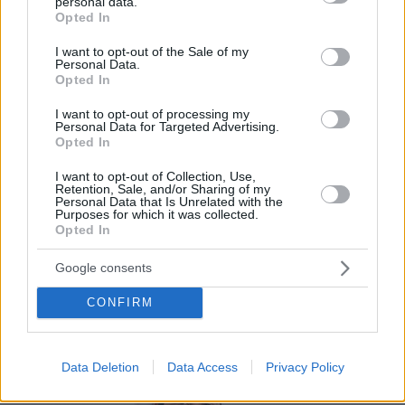
La carta digital es una novedosa herramienta
personal data.
grant or deny consent to Google and its third-party tags to
Opted In
que facilita a bares y restaurantes mostrar su
use your data for below specified purposes in below Google
consent section.
menú a los consumidores a través del móvil.
I want to opt-out of the Sale of my
Personal Data.
Opted In
Por eso hemos diseñado un sistema capaz de
ayudar a tu negocio a adaptarse a las
I want to opt-out of processing my
Personal Data for Targeted Advertising.
circunstancias actuales que nuestro país está
Opted In
viviendo. Contamos con una carta de servicios
I want to opt-out of Collection, Use,
que pueden ayudarte a aminorar las cargas de
Retention, Sale, and/or Sharing of my
Personal Data that Is Unrelated with the
trabajo en tu negocio o empresa para que
Purposes for which it was collected.
Opted In
puedas ofrecer a tus clientes la seguridad y el
apoyo que merecen. Llega la transformación
Google consents
digital para quedarse. Menú digital QR para el
CONFIRM
sector gastronómico de Cuba con Recafy.
Data Deletion
Data Access
Privacy Policy