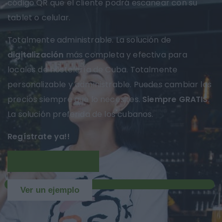
código QR que el cliente podrá escanear con su
tablet o celular.
Totalmente administrable. La solución de
digitalización
más completa y efectiva para
locales de hostelería de Cuba. Totalmente
personalizable y administrable. Puedes cambiar los
precios siempre que lo necesites.
Siempre GRATIS
.
La solución preferida de los cubanos.
Regístrate ya!!
Más información
NUEVO
Ver un ejemplo