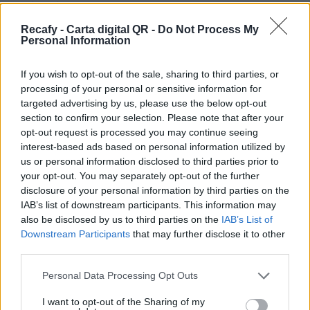
Sí estás pensando en digitalizar la carta de tu
restaurante y quieres un sistema dinámico, más
Recafy - Carta digital QR -
Do Not Process My
Personal Information
allá de un simple pdf, estás en el sitio correcto.
Ofrecemos la solución de digitalización que
If you wish to opt-out of the sale, sharing to third parties, or
necesita tu establecimiento.
processing of your personal or sensitive information for
targeted advertising by us, please use the below opt-out
Por eso hemos diseñado un sistema capaz de
section to confirm your selection. Please note that after your
ayudar a tu negocio a adaptarse a las
opt-out request is processed you may continue seeing
interest-based ads based on personal information utilized by
circunstancias actuales que nuestro país está
us or personal information disclosed to third parties prior to
viviendo. Contamos con una carta de servicios
your opt-out. You may separately opt-out of the further
que pueden ayudarte a aminorar las cargas de
disclosure of your personal information by third parties on the
IAB’s list of downstream participants. This information may
trabajo en tu negocio o empresa para que
also be disclosed by us to third parties on the
IAB’s List of
puedas ofrecer a tus clientes la seguridad y el
Downstream Participants
that may further disclose it to other
apoyo que merecen. Llega la transformación
third parties.
digital para quedarse. Menú digital QR para el
Please note that this website/app uses one or more Google
Personal Data Processing Opt Outs
sector gastronómico de Cuba con Recafy.
services and may gather and store information including but
not limited to your visit or usage behaviour. You may click to
I want to opt-out of the Sharing of my