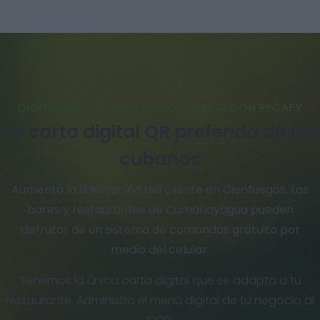
DIGITALIZA TU LOCAL DE HOSTELERÍA CON RECAFY
La carta digital QR preferida de los
cubanos
Aumenta la fidelización del cliente en Cienfuegos. Los
bares y restaurantes de Cumanayagua pueden
disfrutar de un sistema de comandas gratuito por
medio del celular.
Tenemos la única carta digital que se adapta a tu
restaurante. Administra el menú digital de tu negocio al