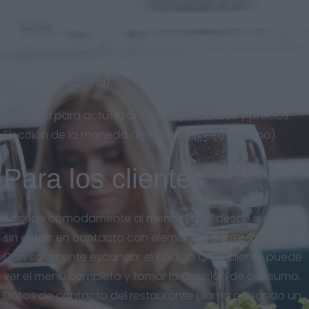
Código QR descargable en gran calidad, para imprimir
en el formato que quieras. Eslogan y descripción del
local en varios idiomas. Horarios del restaurante
(apertura y cocina).
Facilidad para actualizar cartas, productos y precios.
Elección de la moneda de la carta (peso cubano).
Para los clientes
Accede cómodamente al menú digital desde su celular
sin entrar en contacto con elementos del restaurante.
Con solamente escanear el código QR el cliente puede
ver el menú completo y tomar la decisión de consumo.
Datos de contacto del restaurante (llama pulsando un