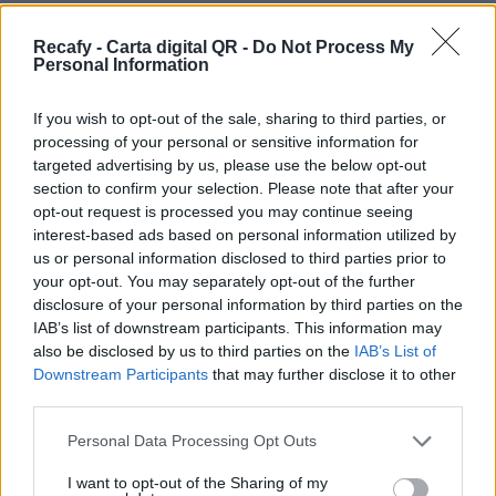
necesidad de instalar ninguna aplicación.
Recafy - Carta digital QR -
Do Not Process My
Hacemos accesible la digitalización de la
Personal Information
hostelería sin importar el tamaño del negocio. Si
necesitas ayuda o no tienes tiempo, podemos
If you wish to opt-out of the sale, sharing to third parties, or
processing of your personal or sensitive information for
digitalizar la carta por ti.
targeted advertising by us, please use the below opt-out
Por eso hemos diseñado un sistema capaz de
section to confirm your selection. Please note that after your
opt-out request is processed you may continue seeing
ayudar a tu negocio a adaptarse a las
interest-based ads based on personal information utilized by
circunstancias actuales que nuestro país está
us or personal information disclosed to third parties prior to
viviendo. Contamos con una carta de servicios
your opt-out. You may separately opt-out of the further
disclosure of your personal information by third parties on the
que pueden ayudarte a aminorar las cargas de
IAB’s list of downstream participants. This information may
trabajo en tu negocio o empresa para que
also be disclosed by us to third parties on the
IAB’s List of
puedas ofrecer a tus clientes la seguridad y el
Downstream Participants
that may further disclose it to other
third parties.
apoyo que merecen. Llega la transformación
digital para quedarse. Menú digital QR para el
Please note that this website/app uses one or more Google
Personal Data Processing Opt Outs
services and may gather and store information including but
sector gastronómico de Paraguay con Recafy.
not limited to your visit or usage behaviour. You may click to
I want to opt-out of the Sharing of my