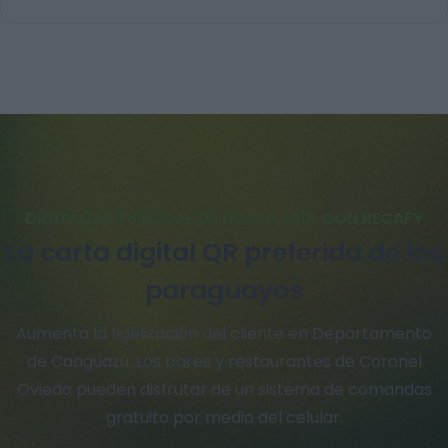
DIGITALIZA TU LOCAL DE HOSTELERÍA CON RECAFY
La carta digital QR preferida de los
paraguayos
Aumenta la fidelización del cliente en Departamento
de Caaguazú. Los bares y restaurantes de Coronel
Oviedo pueden disfrutar de un sistema de comandas
gratuito por medio del celular.