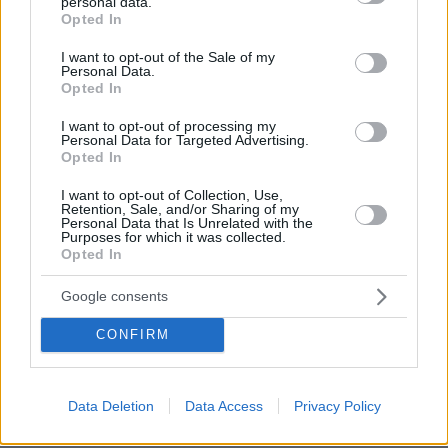
personal data.
grant or deny consent to Google and its third-party tags to
Pásate a la carta digital QR. Nuestra sistema es
Opted In
use your data for below specified purposes in below Google
cómodo, rápido, sencillo y elegante. Con la carta
consent section.
I want to opt-out of the Sale of my
digital tus clientes accederán a todo el
Personal Data.
Opted In
contenido de tu carta de manera visual e
interactiva.
I want to opt-out of processing my
Personal Data for Targeted Advertising.
Opted In
Por eso hemos diseñado un sistema capaz de
ayudar a tu negocio a adaptarse a las
I want to opt-out of Collection, Use,
Retention, Sale, and/or Sharing of my
circunstancias actuales que nuestro país está
Personal Data that Is Unrelated with the
Purposes for which it was collected.
viviendo. Contamos con una carta de servicios
Opted In
que pueden ayudarte a aminorar las cargas de
Google consents
trabajo en tu negocio o empresa para que
puedas ofrecer a tus clientes la seguridad y el
CONFIRM
apoyo que merecen. Llega la transformación
digital para quedarse. Menú digital QR para el
Data Deletion
Data Access
Privacy Policy
sector gastronómico de Paraguay con Recafy.