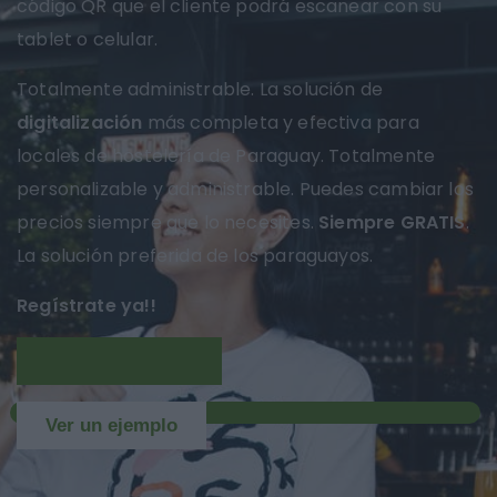
código QR que el cliente podrá escanear con su
tablet o celular.
Totalmente administrable. La solución de
digitalización
más completa y efectiva para
locales de hostelería de Paraguay. Totalmente
personalizable y administrable. Puedes cambiar los
precios siempre que lo necesites.
Siempre GRATIS
.
La solución preferida de los paraguayos.
Regístrate ya!!
Más información
NUEVO
Ver un ejemplo