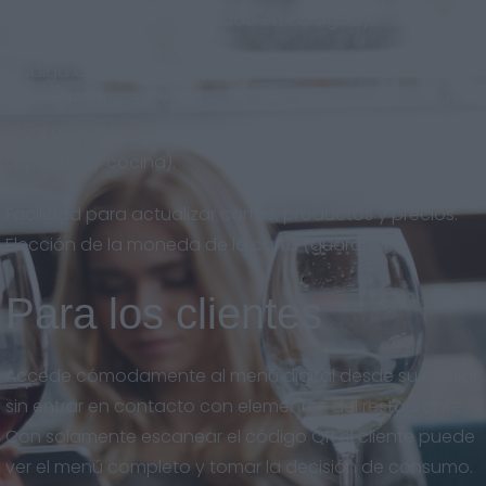
adaptado al nuevo mercado en Paraguay.
Código QR descargable en gran calidad, para imprimir
en el formato que quieras. Eslogan y descripción del
local en varios idiomas. Horarios del restaurante
(apertura y cocina).
Facilidad para actualizar cartas, productos y precios.
Elección de la moneda de la carta (guaraní).
Para los clientes
Accede cómodamente al menú digital desde su celular
sin entrar en contacto con elementos del restaurante.
Con solamente escanear el código QR el cliente puede
ver el menú completo y tomar la decisión de consumo.