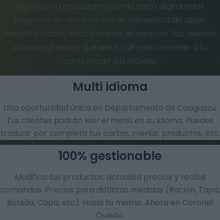
Digitaliza tu restaurante con la carta digital para
negocios de restauración sin necesidad de apps.
Modifica platos, vinos y menús en minutos. Tus clientes
solamente tienen que leer tu QR para acceder a tu
carta desde sus móviles.
Multi idioma
Una oportunidad única en Departamento de Caaguazú.
Tus clientes podrán leer el menú en su idioma. Puedes
traducir por completo tus cartas, menús, productos, etc.
100% gestionable
Modifica tus productos, actualiza precios y recibe
comandas.​ Precios para distintas medidas (Ración, Tapa,
Botella, Copa, etc). Hazlo tú mismo. Ahora en Coronel
Oviedo.