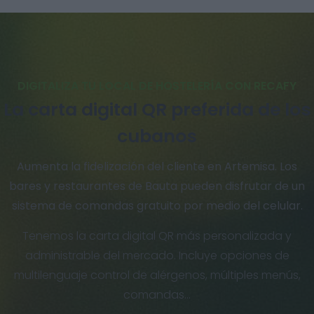
DIGITALIZA TU LOCAL DE HOSTELERÍA CON RECAFY
La carta digital QR preferida de los
cubanos
Aumenta la fidelización del cliente en Artemisa. Los
bares y restaurantes de Bauta pueden disfrutar de un
sistema de comandas gratuito por medio del celular.
Tenemos la carta digital QR más personalizada y
administrable del mercado. Incluye opciones de
multilenguaje control de alérgenos, múltiples menús,
comandas…