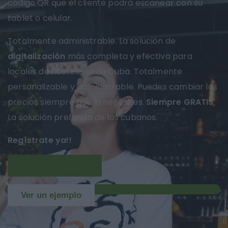
código QR que el cliente podrá escanear con su
tablet o celular.
Totalmente administrable. La solución de
digitalización
más completa y efectiva para
locales de hostelería de Cuba. Totalmente
personalizable y administrable. Puedes cambiar los
precios siempre que lo necesites.
Siempre GRATIS
.
La solución preferida de los cubanos.
Regístrate ya!!
Más información
NUEVO
Ver un ejemplo