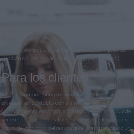
Código QR descargable en gran calidad, para imprimir
en el formato que quieras. Eslogan y descripción del
local en varios idiomas. Horarios del restaurante
(apertura y cocina).
Facilidad para actualizar cartas, productos y precios.
Elección de la moneda de la carta (peso cubano).
Para los clientes
Accede cómodamente al menú digital desde su celular
sin entrar en contacto con elementos del restaurante.
Con solamente escanear el código QR el cliente puede
ver el menú completo y tomar la decisión de consumo.
Datos de contacto del restaurante (llama pulsando un