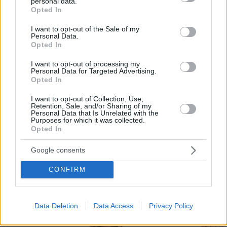
configurar menús, introducir las fotografías, la
personal data.
grant or deny consent to Google and its third-party tags to
Opted In
especificación de alérgenos, etc.
use your data for below specified purposes in below Google
consent section.
I want to opt-out of the Sale of my
Por eso hemos diseñado un sistema capaz de
Personal Data.
Opted In
ayudar a tu negocio a adaptarse a las
circunstancias actuales que nuestro país está
I want to opt-out of processing my
Personal Data for Targeted Advertising.
viviendo. Contamos con una carta de servicios
Opted In
que pueden ayudarte a aminorar las cargas de
I want to opt-out of Collection, Use,
trabajo en tu negocio o empresa para que
Retention, Sale, and/or Sharing of my
Personal Data that Is Unrelated with the
puedas ofrecer a tus clientes la seguridad y el
Purposes for which it was collected.
Opted In
apoyo que merecen. Llega la transformación
digital para quedarse. Menú digital QR para el
Google consents
sector gastronómico de Cuba con Recafy.
CONFIRM
Data Deletion
Data Access
Privacy Policy