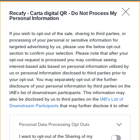
hostelería sin importar el tamaño del negocio. Si
necesitas ayuda o no tienes tiempo, podemos
Recafy - Carta digital QR -
Do Not Process My
Personal Information
digitalizar la carta por ti.
Por eso hemos diseñado un sistema capaz de
If you wish to opt-out of the sale, sharing to third parties, or
processing of your personal or sensitive information for
ayudar a tu negocio a adaptarse a las
targeted advertising by us, please use the below opt-out
circunstancias actuales que nuestro país está
section to confirm your selection. Please note that after your
viviendo. Contamos con una carta de servicios
opt-out request is processed you may continue seeing
interest-based ads based on personal information utilized by
que pueden ayudarte a aminorar las cargas de
us or personal information disclosed to third parties prior to
trabajo en tu negocio o empresa para que
your opt-out. You may separately opt-out of the further
puedas ofrecer a tus clientes la seguridad y el
disclosure of your personal information by third parties on the
IAB’s list of downstream participants. This information may
apoyo que merecen. Llega la transformación
also be disclosed by us to third parties on the
IAB’s List of
digital para quedarse. Menú digital QR para el
Downstream Participants
that may further disclose it to other
sector gastronómico de Cuba con Recafy.
third parties.
Desde el panel de gestión podrás dar de alta los
Please note that this website/app uses one or more Google
Personal Data Processing Opt Outs
services and may gather and store information including but
platos y detallar su forma de cocinado, raciones,
not limited to your visit or usage behaviour. You may click to
I want to opt-out of the Sharing of my