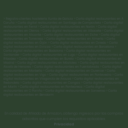
> Registro clientes hostelería Xunta de Galicia
> Carta digital restaurantes en A
Coruña
> Carta digital restaurantes en Santiago de Compostela
> Carta digital
restaurantes en Ferrol
> Carta digital restaurantes en Narón
> Carta digital
restaurantes en Oleiros
> Carta digital restaurantes en Albacete
> Carta digital
restaurantes en Alicante
> Carta digital restaurantes en Elche
> Carta digital
restaurantes en Torrevieja
> Carta digital restaurantes en Almería
> Carta
digital restaurantes en Gijón
> Carta digital restaurantes en Oviedo
> Carta
digital restaurantes en Eivissa
> Carta digital restaurantes en Barcelona
>
Carta digital restaurantes en Badalona
> Carta digital restaurantes en
Santander
> Carta digital restaurantes en Lugo
> Carta digital restaurantes en
Ribadeo
> Carta digital restaurantes en Burela
> Carta digital restaurantes en
Madrid
> Carta digital restaurantes en Móstoles
> Carta digital restaurantes en
Alcalá de Henares
> Carta digital restaurantes en Fuenlabrada
> Carta digital
restaurantes en Marbella
> Carta digital restaurantes en Ourense
> Carta
digital restaurantes en Vigo
> Carta digital restaurantes en Pontevedra
> Carta
digital restaurantes en Vilagarcía de Arousa
> Carta digital restaurantes en
Redondela
> Carta digital restaurantes en Cangas
> Carta digital restaurantes
en Marín
> Carta digital restaurantes en Ponteareas
> Carta digital
restaurantes en O Porriño
> Carta digital restaurantes en Sanxenxo
> Carta
digital restaurantes en Benidorm
En calidad de Afiliado de Amazon, obtengo ingresos por las compras
adscritas que cumplen los requisitos aplicables.
Privacidad