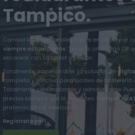
Tampico.
Cambia las tradicionales cartas en papel por ca
siempre actualizadas
. Tendrás un código QR q
escanear con su tablet o celular.
Totalmente administrable. La solución de
digita
completa y efectiva para locales de hostelería 
Totalmente personalizable y administrable. Pue
precios siempre que lo necesites.
Siempre GRAT
preferida de los mexicanos.
Regístrate ya!!