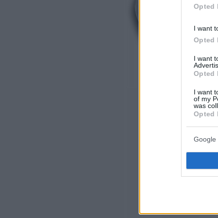
Opted 
I want t
Opted 
I want 
Advertis
Opted 
I want t
of my P
was col
Opted 
Google 