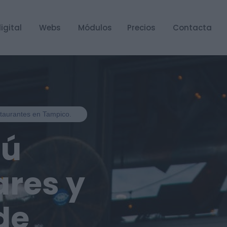
igital
Webs
Módulos
Precios
Contacta
estaurantes en Tampico.
nú
ares y
de