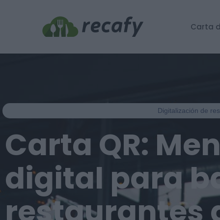
Carta d
Digitalización de r
Carta QR: Me
digital para b
restaurantes 