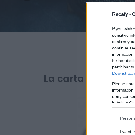
Recafy - C
If you wish 
sensitive in
confirm you
continue se
information 
further disc
PARA B
participants
Downstream 
La carta digital de
Please note
information 
deny consent
in below Go
Persona
I want t